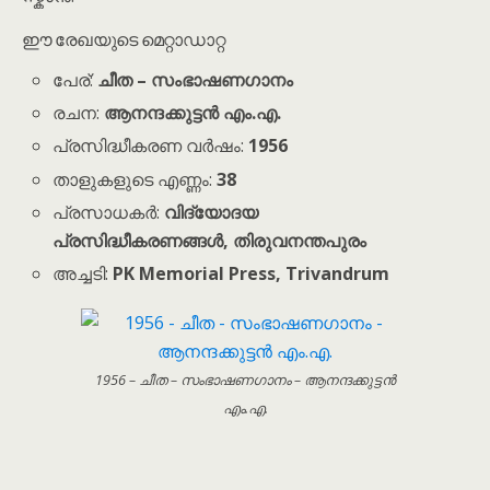
ഈ രേഖയുടെ മെറ്റാഡാറ്റ
പേര്:
ചീത – സംഭാഷണഗാനം
രചന:
ആനന്ദക്കുട്ടൻ എം.എ.
പ്രസിദ്ധീകരണ വർഷം:
1956
താളുകളുടെ എണ്ണം:
38
പ്രസാധകർ:
വിദ്യോദയ
പ്രസിദ്ധീകരണങ്ങൾ, തിരുവനന്തപുരം
അച്ചടി:
PK Memorial Press, Trivandrum
1956 – ചീത – സംഭാഷണഗാനം – ആനന്ദക്കുട്ടൻ
എം.എ.