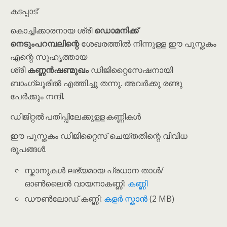
കടപ്പാട്
കൊച്ചിക്കാരനായ ശ്രീ
ഡൊമനിക്ക്
നെടും‌പറമ്പലിന്റെ
ശേഖരത്തിൽ നിന്നുള്ള ഈ പുസ്തകം
എന്റെ സുഹൃത്തായ
ശ്രീ
കണ്ണൻഷണ്മുഖം
ഡിജിറ്റൈസേഷനായി
ബാംഗ്ലൂരിൽ എത്തിച്ചു തന്നു. അവർക്കു രണ്ടു
പേർക്കും നന്ദി.
ഡിജിറ്റൽ പതിപ്പിലേക്കുള്ള കണ്ണികൾ
ഈ പുസ്തകം ഡിജിറ്റൈസ് ചെയ്തതിന്റെ വിവിധ
രൂപങ്ങൾ.
സ്കാനുകൾ ലഭ്യമായ പ്രധാന താൾ/
ഓൺലൈൻ വായനാകണ്ണി:
കണ്ണി
ഡൗൺലോഡ് കണ്ണി:
കളർ സ്കാൻ
(2 MB)