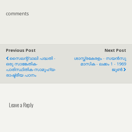
comments
Previous Post
Next Post
സൈലന്റ്‌വാലി പദ്ധതി -
ശാസ്ത്രകേരളം - സയൻസു
ഒരു സാങ്കേതിക-
മാസിക - ലക്കം 1 - 1969
പാരിസ്ഥിതിക-സാമൂഹ്യ-
ജൂൺ
രാഷ്ട്രീയ പഠനം
Leave a Reply