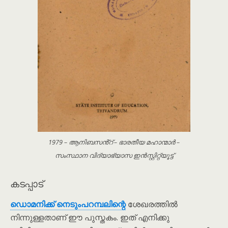
1979 – ആനിബസൻ്റ് – ഭാരതീയ മഹാന്മാർ –
സംസ്ഥാന വിദ്യാഭ്യാസ ഇൻസ്റ്റിറ്റ്യൂട്ട്
കടപ്പാട്
ഡൊമനിക്ക് നെടും‌പറമ്പലിന്റെ
ശേഖരത്തിൽ
നിന്നുള്ളതാണ് ഈ പുസ്തകം. ഇത് എനിക്കു