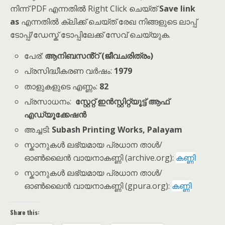
നിന്ന് PDF എന്നതിൽ Right Click ചെയ്ത്
Save link
as
എന്നതിൽ ക്ലിക്ക് ചെയ്ത് രേഖ നിങ്ങളുടെ ലാപ്പ്
ടോപ്പ്/ഡേസ്ക് ടോപ്പിലേക്ക് സേവ് ചെയ്യുക.
പേര്:
ആനിബസൻ്റ് (ജീവചരിത്രം)
പ്രസിദ്ധീകരണ വർഷം:
1979
താളുകളുടെ എണ്ണം:
82
പ്രസാധനം:
സ്റ്റേറ്റ് ഇൻസ്റ്റിറ്റ്യൂട്ട് ആഫ്
എഡ്യൂക്കേഷൻ
അച്ചടി:
Subash Printing Works, Palayam
സ്കാനുകൾ ലഭ്യമായ പ്രധാന താൾ/
ഓൺലൈൻ വായനാകണ്ണി (archive.org):
കണ്ണി
സ്കാനുകൾ ലഭ്യമായ പ്രധാന താൾ/
ഓൺലൈൻ വായനാകണ്ണി (gpura.org):
കണ്ണി
Share this: