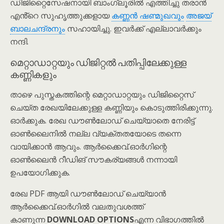
ഡിജിറ്റൈസേഷനായി ബാംഗ്ലൂരിൽ എത്തിച്ചു തരാൻ
എൻ്റെ സുഹൃത്തുക്കളായ
കണ്ണൻ ഷണ്മുഖവും
അജയ്
ബാലചന്ദ്രനും
സഹായിച്ചു. ഇവർക്ക് എല്ലാവർക്കും
നന്ദി.
മെറ്റാഡാറ്റയും ഡിജിറ്റൽ പതിപ്പിലേക്കുള്ള
കണ്ണികളും
താഴെ പുസ്തകത്തിന്റെ മെറ്റാഡാറ്റയും ഡിജിറ്റൈസ്
ചെയ്ത രേഖയിലേക്കുള്ള കണ്ണിയും കൊടുത്തിരിക്കുന്നു.
ഓർക്കുക. രേഖ ഡൗൺലോഡ് ചെയ്യാതെ നേരിട്ട്
ഓൺലൈനിൽ നല്ല വ്യക്തതയോടെ തന്നെ
വായിക്കാൻ ആവും. ആർക്കൈവ്.ഓർഗിന്റെ
ഓൺലൈൻ റീഡിങ് സൗകര്യങ്ങൾ നന്നായി
ഉപയോഗിക്കുക.
രേഖ PDF ആയി ഡൗൺലോഡ് ചെയ്യാൻ
ആർക്കൈവ്.ഓർഗിൽ വലതുവശത്ത്
കാണുന്ന
DOWNLOAD OPTIONS
എന്ന വിഭാഗത്തിൽ