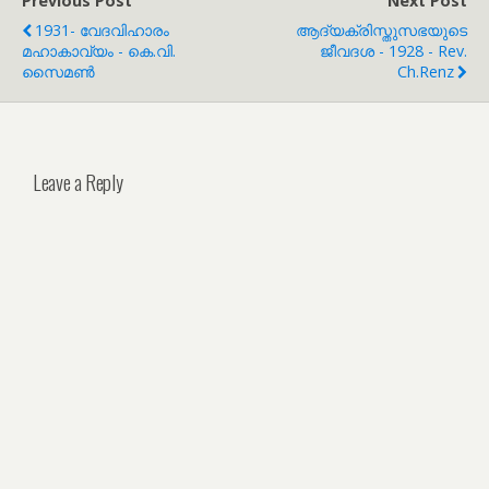
Previous Post
Next Post
1931- വേദവിഹാരം
ആദ്യക്രിസ്തുസഭയുടെ
മഹാകാവ്യം - കെ.വി.
ജീവദശ - 1928 - Rev.
സൈമൺ
Ch.Renz
Leave a Reply