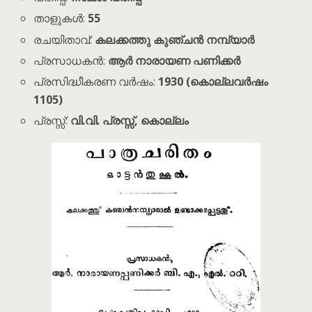
താളുകൾ:
55
രചയിതാവ്:
കലക്കത്തു കുഞ്ചൻ നമ്പ്യാർ
പ്രസാധകൻ:
ആർ നാരായണ പണിക്കർ
പ്രസിദ്ധീകരണ വർഷം:
1930 (കൊല്ലവർഷം
1105)
പ്രസ്സ്:
വി.വി. പ്രസ്സ്, കൊല്ലം