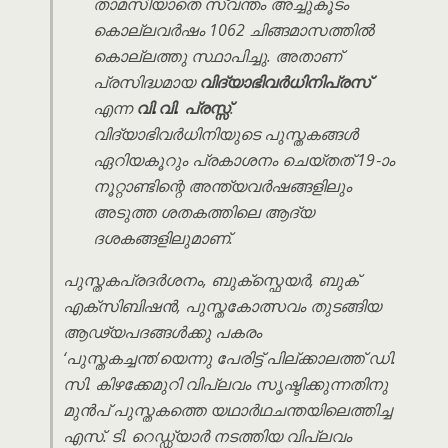
താമസിയാതെ സ്വന്തം അച്ചുകൂടം
കൊല്ലവർഷം 1062 ചിങ്ങമാസത്തിൽ
കൊല്ലത്തു സ്ഥാപിച്ചു. അതാണ്
പ്രസിദ്ധമായ
വിദ്യാഭിവർധിനിപ്രസ്
എന്ന
വി.വി. പ്രസ്സ്
.
വിദ്യാഭിവർധിനിയുടെ പുസ്തകങ്ങൾ
ഏറിയകൂറും പ്രകാശനം ചെയ്തത് 19-ാം
നൂറ്റാണ്ടിന്റെ അന്ത്യവർഷങ്ങളിലും
അടുത്ത ശതകത്തിലെ ആദ്യ
ദശകങ്ങളിലുമാണ്.
പുസ്തകപ്രദർശനം, ബുക്സ്ഫെയർ, ബുക്
എക്സിബിഷൻ, പുസ്തകോത്സവം തുടങ്ങിയ
ആഢ്യപദങ്ങൾക്കു പകരം
‘പുസ്തകച്ചന്ത’യെന്നു പേരിട്ട് പില്ക്കാലത്ത് ഡി.
സി. കിഴക്കേമുറി വിപ്ലവം സൃഷ്ടിക്കുന്നതിനു
മുൻപ് പുസ്തകത്തെ യഥാർഥചന്തയിലെത്തിച്ച
എസ്. ടി. റെഡ്ഡ്യാർ നടത്തിയ വിപ്ലവം