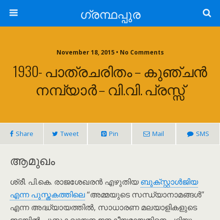
ഗ്രന്ഥപ്പുര
November 18, 2015 • No Comments
1930- പാത്രചരിതം – കുഞ്ചൻ
നമ്പ്യാർ – വി.വി. പ്രസ്സ്
Share
Tweet
Pin
Mail
SMS
ആമുഖം
ശ്രീ. പി.കെ. രാജശേഖരൻ എഴുതിയ
ബുക്‌സ്റ്റാൾജിയ
എന്ന പുസ്തകത്തിലെ
“അമ്മയുടെ സന്ധ്യാനാമങ്ങൾ”
എന്ന അദ്ധ്യായത്തിൽ, സാധാരണ മലയാളികളുടെ