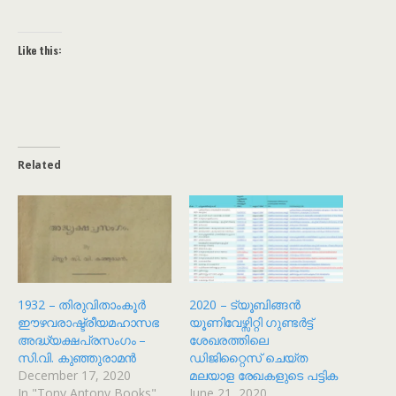
Like this:
Related
1932 – തിരുവിതാംകൂർ
2020 – ട്യൂബിങ്ങൻ
ഈഴവരാഷ്ട്രീയമഹാസഭ
യൂണിവേഴ്സിറ്റി ഗുണ്ടർട്ട്
അദ്ധ്യക്ഷപ്രസംഗം –
ശേഖരത്തിലെ
സി.വി. കുഞ്ഞുരാമൻ
ഡിജിറ്റൈസ് ചെയ്ത
December 17, 2020
മലയാള രേഖകളുടെ പട്ടിക
In "Tony Antony Books"
June 21, 2020