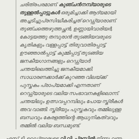
ചരിത്രപരമാണ്.
കുഞ്ചൻനമ്പ്യാരുടെ
തുള്ളൽപ്പാട്ടുകൾ
ഒരുമിച്ചാക്കി ആദ്യമായി
അച്ചടിച്ചുപ്രസിദ്ധീകരിച്ചത് റെഡ്ഡ്യാരാണ്.
തുഞ്ചത്തെഴുത്തച്ഛൻ, ഉണ്ണായിവാരിയർ,
കോട്ടയത്തു തമ്പുരാൻ തുടങ്ങിയവരുടെ
കൃതികളും വള്ളപ്പാട്ട്, തിരുവാതിരപ്പാട്ട്,
ഊഞ്ഞാൽപ്പാട്ട്, കുമ്മിപ്പാട്ട് തുടങ്ങിയ
ജനകീയഗാനങ്ങളും റെഡ്ഡ്യാർ
ചന്തയിലെത്തിച്ചു ജനകീയമാക്കി.
സാധാരണക്കാർക്ക് കുറഞ്ഞ വിലയ്ക്ക്
പുസ്തകം പ്രാപ്യമാക്കി എന്നതാണ്
റെഡ്ഡ്യാരുടെ വലിയ സംഭാവനകളിലൊന്ന്.
ചന്തയിലും ഉത്സവപ്പറമ്പിലും പോയ സ്ത്രീകൾ
അവ വാങ്ങി. സ്ത്രീയും പുസ്തകവും തമ്മിലുള്ള
ബന്ധവും കേരളത്തിന്റെ ആധുനികത്വവും
തമ്മിൽ വലിയ ബന്ധമുണ്ട്.
എസ്. ടി. റെഡ്ഡ്യാരുടെ
വി.വി. പ്രസ്സിൽ
നിന്നു വന്ന