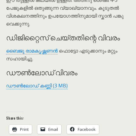
പേജുകളിൽ ഒതുങ്ങുന്ന വ്യാഖ്യാനവും. കൂടുതൽ
വിശകലനത്തിനും ഉപയോഗത്തിനുമായി സ്കാൻ പങ്കു
വെക്കുന്നു.
ഡിജിറ്റൈസ് ചെയ്തതിന്റെ വിവരം
ബൈജു രാമകൃഷ്ണണൻ
ഫൊട്ടോ എടുക്കാനും മറ്റും
സഹായിച്ചു.
ഡൗൺലോഡ് വിവരം
ഡൗൺലോഡ് കണ്ണി (3 MB)
Share this:
Print
Email
Facebook