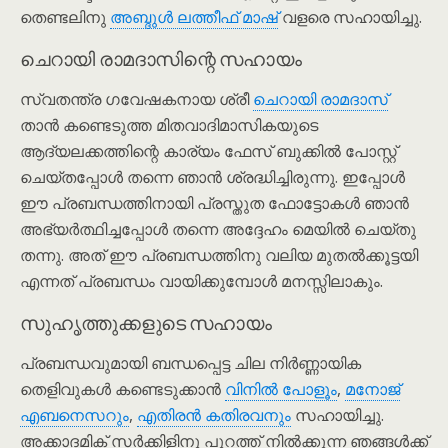
തെണ്ടലിനു
അബ്ദുൾ ലത്തീഫ് മാഷ്
വളരെ സഹായിച്ചു.
ചെറായി രാമദാസിന്റെ സഹായം
സ്വതന്ത്ര ഗവേഷകനായ ശ്രീ
ചെറായി രാമദാസ്
താൻ കണ്ടെടുത്ത മിതവാദിമാസികയുടെ
ആദ്യലക്കത്തിന്റെ കാര്യം ഫേസ് ബുക്കിൽ പോസ്റ്റ്
ചെയ്തപ്പോൾ തന്നെ ഞാൻ ശ്രദ്ധിച്ചിരുന്നു. ഇപ്പോൾ
ഈ പ്രബന്ധത്തിനായി പ്രസ്തുത ഫോട്ടോകൾ ഞാൻ
അഭ്യർത്ഥിച്ചപ്പോൾ തന്നെ അദ്ദേഹം മെയിൽ ചെയ്തു
തന്നു. അത് ഈ പ്രബന്ധത്തിനു വലിയ മുതൽക്കൂട്ടയി
എന്നത് പ്രബന്ധം വായിക്കുമ്പോൾ മനസ്സിലാകും.
സുഹൃത്തുക്കളുടെ സഹായം
പ്രബന്ധവുമായി ബന്ധപ്പെട്ട ചില നിർണ്ണായിക
തെളിവുകൾ കണ്ടെടുക്കാൻ
വിനിൽ പോളൂം
,
മനോജ്
എബനെസറും
,
എതിരൻ കതിരവനും
സഹായിച്ചു.
അക്കാദമിക് സർക്കിളിനു പുറത്ത് നിൽക്കുന്ന ഞങ്ങൾക്ക്