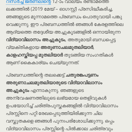
റിസർച്ച് ജർണലിന്റെ
12-ാം വാല്യം രണ്ടാമത്തെ
ലക്കത്തിൽ (2019 മേയ് – ഓഗസ്റ്റ്) പ്രസിദ്ധീകരിച്ച,
ഞങ്ങളുടെ മൂന്നാമത്തെ പ്രബന്ധം പൊതുവായി പങ്കു
വെക്കുന്നു. ഈ പ്രബന്ധത്തിൽ ഞങ്ങൾ കേരളത്തിലെ
ആദ്യത്തെ തദ്ദേശീയ അച്ചുകൂടങ്ങളിൽ ഒന്നായിരുന്ന
വിദ്യാവിലാസം അച്ചുകൂടം
, അതുമായി ബന്ധപ്പെട്ട
വ്യക്തികളായ
അരുണാചലമുതലിയാർ
,
കാളഹസ്തിയപ്പ മുതലിയാർ
തുടങ്ങിയ സംഗതികൾ
ആണ് കൈകാര്യം ചെയ്യുന്നത്.
പ്രബന്ധത്തിന്റെ തലക്കെട്ട്
ചതുരങ്കപട്ടണം
അരുണാചലമുതലിയാരുടെ വിദ്യാവിലാസം
അച്ചുകൂടം
എന്നാകുന്നു. ഞങ്ങളുടെ
അന്വേഷണത്തിലൂടെ ലഭ്യമായ തെളിവുകൾ
ഉപയോഗിച്ച് ചരിത്രപുസ്തകങ്ങളിൽ വിദ്യാവിലാസം
പ്രസ്സിനെ പറ്റി രേഖപ്പെടുത്തിയിരിക്കുന്ന ചില
വസ്തുതകളെ ഞങ്ങൾ പുനഃപരിശോധിക്കുന്നു. ഒപ്പം
വിദ്യാവിലാസം പ്രസ്സിന്റെ പിൽക്കാല ചരിത്രവും