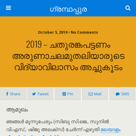
ഗ്രന്ഥപ്പുര
October 5, 2019 • No Comments
2019 – ചതുരങ്കപട്ടണം
അരുണാചലമുതലിയാരുടെ
വിദ്യാവിലാസം അച്ചുകൂടം
Share
Tweet
Pin
Mail
SMS
ആമുഖം
ഞങ്ങൾ മൂന്നുപേരും (സിബു സി.ജെ., സുനിൽ
വി.എസ്., ഷിജു അലക്സ്) ചേർന്ന് എഴുതി
മലയാളം