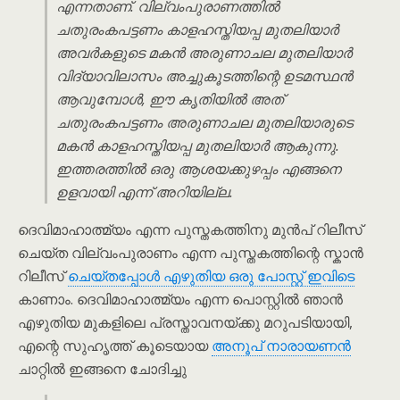
എന്നതാണ്. വില്വം‌പുരാണത്തിൽ
ചതുരം‌കപട്ടണം കാളഹസ്തിയപ്പ മുതലിയാർ
അവർകളുടെ മകൻ അരുണാചല മുതലിയാർ
വിദ്യാവിലാസം അച്ചുകൂടത്തിന്റെ ഉടമസ്ഥൻ
ആവുമ്പോൾ, ഈ കൃതിയിൽ അത്
ചതുരം‌കപട്ടണം അരുണാചല മുതലിയാരുടെ
മകൻ കാളഹസ്തിയപ്പ മുതലിയാർ ആകുന്നു.
ഇത്തരത്തിൽ ഒരു ആശയക്കുഴപ്പം എങ്ങനെ
ഉളവായി എന്ന് അറിയില്ല.
ദെവിമാഹാത്മ്യം എന്ന പുസ്തകത്തിനു മുൻപ് റിലീസ്
ചെയ്ത വില്വം‌പുരാണം എന്ന പുസ്തകത്തിന്റെ സ്കാൻ
റിലീസ്
ചെയ്തപ്പോൾ എഴുതിയ ഒരു പോസ്റ്റ് ഇവിടെ
കാണാം. ദെവിമാഹാത്മ്യം എന്ന പൊസ്റ്റിൽ ഞാൻ
എഴുതിയ മുകളിലെ പ്രസ്താവനയ്ക്കു മറുപടിയായി,
എന്റെ സുഹൃത്ത് കൂടെയായ
അനൂപ് നാരായണൻ
ചാറ്റിൽ ഇങ്ങനെ ചോദിച്ചു