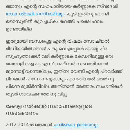
ഞാനും എന്റെ സഹപാഠിയായ കർണ്ണാടക സ്വദേശി
ഡോ: ശിവലിംഗസ്വാമിയും
കൂടി ഇതിനു വേണ്ടി
മൈസൂരിൽ കുറച്ചധികം കറങ്ങി. പക്ഷെ ഫലം
ഉണ്ടായില്ല.
ഇതുമായി ബന്ധപ്പെട്ട എന്റെ വിഷമം സോഷ്യൽ
മീഡിയയിൽ ഞാൻ പങ്കു വെച്ചപ്പോൾ എന്റെ ചില
സുഹൃത്തുക്കൾ വഴി കർണ്ണാടക കേഡറിലുള്ള ഒരു
മലയാളി ഐ എ എസ് ഓഫീസർ സഹായിക്കാൻ
മുന്നോട്ട് വന്നെങ്കിലും, ഇതിനു വേണ്ടി എന്റെ പ്രവർത്തി
ദിനങ്ങൾ പിന്നേം നഷ്ടമാകും എന്നതിനാൽ അതിനു
പിന്നെ മുതിർന്നില്ല. അതിനാൽ അത്തരം സംഗതികൾ
തുടർ ഗവെഷണത്തിനു വിട്ടു.
കേരള സർക്കാർ സ്ഥാപനങ്ങളുടെ
സഹകരണം
2012-2014ൽ ഞങ്ങൾ
ചന്ദ്രക്കല: ഉത്ഭവവും