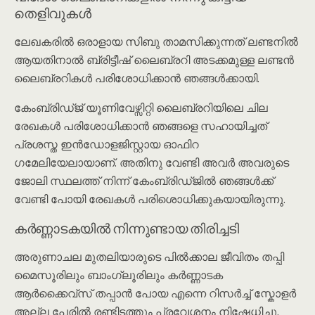
തെളിവുകൾ
ലേഖകരിൽ ഒരാളായ സിബു താമസിക്കുന്നത് ലണ്ടനിൽ
ആയതിനാൽ ബ്രിട്ടീഷ് ലൈബ്രറി അടക്കമുള്ള ലണ്ടൻ
ലൈബ്രറികൾ പരിശോധിക്കാൻ ഞങ്ങൾക്കായി.
കേംബ്രിഡ്ജ് യൂണിവേഴ്സിറ്റി ലൈബ്രറിയിലെ ചില
രേഖകൾ പരിശോധിക്കാൻ ഞങ്ങളെ സഹായിച്ചത്
പ്രശസ്ത ഇൻഡോളജിസ്റ്റായ ഓഫിറ
ഗമേലിയേലായാണ്. അതിനു വേണ്ടി അവർ അവരുടെ
ജോലി സ്ഥലത്ത് നിന്ന് കേംബ്രിഡ്ജിൽ ഞങ്ങൾക്ക്
വേണ്ടി പോയി രേഖകൾ പരിശൊധിക്കുകയായിരുന്നു.
കർണ്ണാടകയിൽ നിന്നുണ്ടായ തിരിച്ചടി
അരുണാചല മുതലിയാരുടെ പിൽക്കാല ജീവിതം തപ്പി
മൈസൂരിലും ബാംഗ്ലൂരിലും കർണ്ണാടക
ആർക്കൈവ്സ് തപ്പാൻ പോയ എന്നെ റിസർച്ച് സ്കോളർ
അല്ല പേരിൽ രണ്ടിടത്തും പ്രവേശനം നിഷേധിച്ചു.