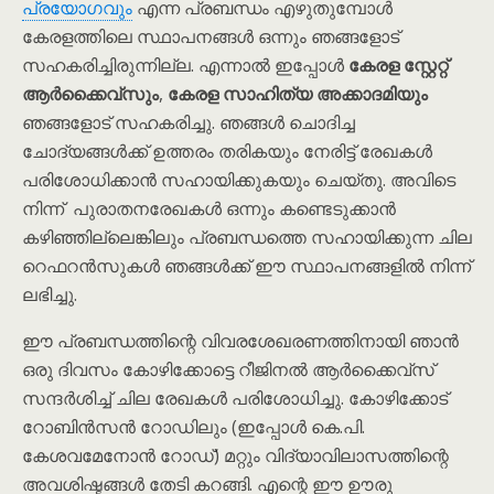
പ്രയോഗവും
എന്ന പ്രബന്ധം എഴുതുമ്പോൾ
കേരളത്തിലെ സ്ഥാപനങ്ങൾ ഒന്നും ഞങ്ങളോട്
സഹകരിച്ചിരുന്നില്ല. എന്നാൽ ഇപ്പോൾ
കേരള സ്റ്റേറ്റ്
ആർക്കൈവ്സും
,
കേരള സാഹിത്യ അക്കാദമിയും
ഞങ്ങളോട് സഹകരിച്ചു. ഞങ്ങൾ ചൊദിച്ച
ചോദ്യങ്ങൾക്ക് ഉത്തരം തരികയും നേരിട്ട് രേഖകൾ
പരിശോധിക്കാൻ സഹായിക്കുകയും ചെയ്തു. അവിടെ
നിന്ന് പുരാതനരേഖകൾ ഒന്നും കണ്ടെടുക്കാൻ
കഴിഞ്ഞില്ലെങ്കിലും പ്രബന്ധത്തെ സഹായിക്കുന്ന ചില
റെഫറൻസുകൾ ഞങ്ങൾക്ക് ഈ സ്ഥാപനങ്ങളിൽ നിന്ന്
ലഭിച്ചു.
ഈ പ്രബന്ധത്തിന്റെ വിവരശേഖരണത്തിനായി ഞാൻ
ഒരു ദിവസം കോഴിക്കോട്ടെ റീജിനൽ ആർക്കൈവ്സ്
സന്ദർശിച്ച് ചില രേഖകൾ പരിശോധിച്ചു. കോഴിക്കോട്
റോബിൻസൻ റോഡിലും (ഇപ്പോൾ കെ.പി.
കേശവമേനോൻ റോഡ്) മറ്റും വിദ്യാവിലാസത്തിന്റെ
അവശിഷ്ടങ്ങൾ തേടി കറങ്ങി. എന്റെ ഈ ഊരു