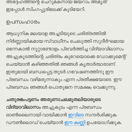
അദ്ദേഹത്തിന്റെ ചെറുമകനായ ജയറാം അമൃത്
ഇപ്പോൾ സിംഗപ്പൂരിലേക്ക് കുടിയേറി.
ഉപസംഹാരം
ആധുനിക മലയാള അച്ചടിയുടെ ചരിത്രത്തിൽ
നിർണ്ണായികമായ സ്വാധീനം ചെലുത്തി സുദീർഘമായ
ഒന്നേകാൽ നൂറ്റാണ്ടോളം പ്രവർത്തിച്ച വിദ്യാവിലാസം
അച്ചുകൂടത്തിന്റെ ചരിത്രം കുറേയൊക്കെ ഡോക്കുമെന്റ്
ചെയ്യാൻ കഴിഞ്ഞതിൽ ഞങ്ങൾ കൃതാർത്ഥരാണ്.
ഇതുമായി ബന്ധപ്പെട്ട തുടർ ഗവേഷണത്തിനു ഈ
പ്രബന്ധം വഴിമരുന്നാകും എന്ന പ്രതീക്ഷയോടെ ഈ
പ്രബന്ധം ഞങ്ങൾ പൊതുജന സമക്ഷം വെക്കുന്നു.
ചതുരങ്കപട്ടണം അരുണാചലമുതലിയാരുടെ
വിദ്യാവിലാസം
അച്ചുകൂടം എന്ന പ്രബന്ധം
ഓൺലൈനായി വായിക്കാൻ
ഇവിടെ
സന്ദർശിക്കുക.
ഡൗൺലൊഡ് ചെയ്യാൻ
ഈ കണ്ണി
ഉപയോഗിക്കുക.