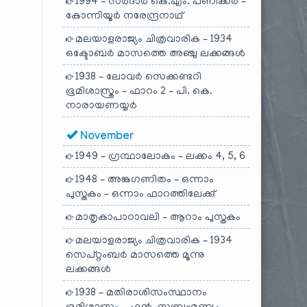
1994 – സർദാർ കെ.എം. പണിക്കർ –
കോന്നിയൂർ നരേന്ദ്രനാഥ്
മലയാളരാജ്യം ചിത്രവാരിക – 1934
ഒക്ടോബർ മാസത്തെ അഞ്ചു ലക്കങ്ങൾ
1938 – ലോവർ സെക്കണ്ടറി
ഭൂമിശാസ്ത്രം – ഫാറം 2 – പി. കെ.
നാരായണയ്യർ
November
1949 – ഗ്രന്ഥാലോകം – ലക്കം 4, 5, 6
1948 – അങ്കഗണിതം – ഒന്നാം
പുസ്തകം – ഒന്നാം ഫാറത്തിലേക്കു്
മാതൃകാപാഠാവലി – ആറാം പുസ്തകം
മലയാളരാജ്യം ചിത്രവാരിക – 1934
സെപ്റ്റംബർ മാസത്തെ മൂന്നു
ലക്കങ്ങൾ
1938 – മതിരാശിസംസ്ഥാനം