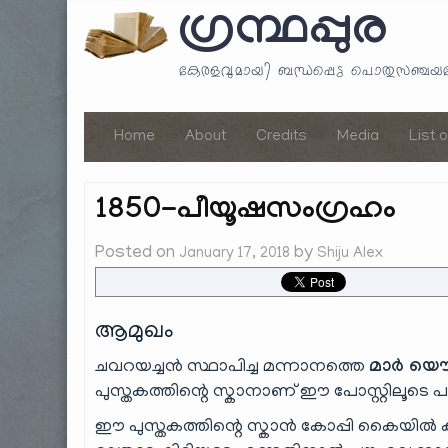
ഗ്രന്ഥപ്പുര
കേരളവുമായി ബന്ധപ്പെട്ട പൊതുസഞ്ച
Home
About
Credits
Media
List 
1850-പീയൂഷസംഗ്രഹം
Posted on
by
January 17, 2018
Shiju Alex
ആമുഖം
ചവറയച്ചൻ സ്ഥാപിച്ച മന്നാനത്തെ
മാർ യൌസ
പുസ്തകത്തിന്റെ സ്കാനാണ് ഈ പോസ്റ്റിലൂടെ പങ്
ഈ പുസ്തകത്തിന്റെ സ്കാൻ കോപ്പി കൈയിൽ കിട്ടി