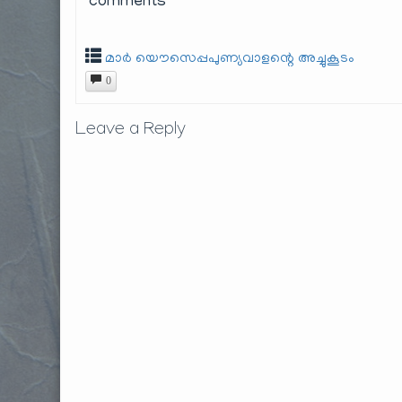
comments
മാർ യൌസെപ്പപുണ്യവാളന്റെ അച്ചുകൂടം
0
Leave a Reply