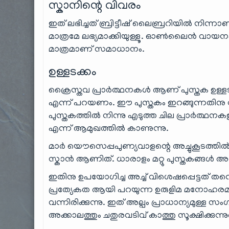
സ്കാനിന്റെ വിവരം
ഇത് ലഭിച്ചത് ബ്രിട്ടീഷ് ലൈബ്രറിയിൽ നിന്ന
മാത്രമേ ലഭ്യമാക്കിയുള്ളൂ. ഓൺലൈൻ വായനക്
മാത്രമാണ് സമാധാനം.
ഉള്ളടക്കം
ക്രൈസ്തവ പ്രാർത്ഥനകൾ ആണ് പുസ്തക ഉള്ളടക്
എന്ന് പറയണം. ഈ പുസ്തകം ഇറങ്ങുന്നതിനു 
പുസ്തകത്തിൽ നിന്നു എടുത്ത ചില പ്രാർത്ഥനകളു
എന്ന് ആമുഖത്തിൽ കാണുന്നു.
മാർ യൌസെപ്പപുണ്യവാളന്റെ അച്ചുകൂടത്തിൽ നി
സ്കാൻ ആണിത്. ധാരാളം മറ്റു പുസ്തകങ്ങൾ അവി
ഇതിനു ഉപയോഗിച്ച അച്ച് വിശെഷപ്പെട്ടത് ത
പ്രത്യേകത ആയി പറയുന്ന ഉരുളിമ മനോഹരമാ
വന്നിരിക്കുന്നു. ഇത് അല്പം പ്രാധാന്യമുള്ള
അക്കാലത്തും ചതുരവടിവ് കാത്തു സൂക്ഷിക്കുന