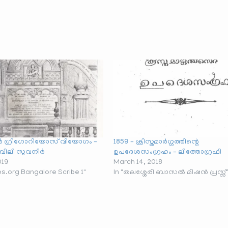
ാർ ഗ്രിഗോറിയോസ് വിയോഗം –
1859 – ക്രിസ്തമാർഗ്ഗത്തിന്റെ
ിലി സുവനീർ
ഉപദേശസംഗ്രഹം – ലിത്തോഗ്രഫി
019
March 14, 2018
ves.org Bangalore Scribe 1"
In "തലശ്ശേരി ബാസൽ മിഷൻ പ്രസ്സ്