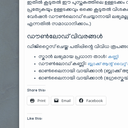
ഇതിൽ കൂടുതൽ ഈ പുസ്തകത്തിലെ ഉള്ളടക്കം
പ്രത്യേകയും ഉള്ളടക്കവും ഒക്കെ കൂടുതൽ വിശകല
വേർഷൻ ഡൗൺലൊഡ് ചെയ്യാനായി ലഭ്യമല്ല എന്ന
എന്നതിൽ സമാധാനിക്കാം.)
ഡൗൺലോഡ് വിവരങ്ങൾ
ഡിജിറ്റൈസ് ചെയ്ത പതിപ്പിന്റെ വിവിധ രൂപങ്ങ
സ്കാൻ ലഭ്യമായ പ്രധാന താൾ:
കണ്ണി
ഡൗൺലോഡ് കണ്ണി:
ബ്ലാക്ക് ആന്റ് വൈറ്റ്
ഓൺലൈനായി വായിക്കാൻ (ബ്ലാക്ക് ആന്റ
ഓൺലൈനായി വായിക്കാൻ (ഗ്രേസ്കെയ
Share this:
Print
Email
Facebook
Like this: