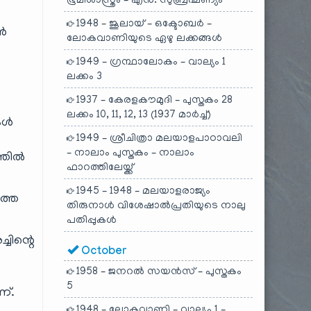
ഭൂമിശാസ്ത്രം – എൻ. സുബ്രഹ്മണ്യം
1948 – ജൂലായ് – ഒക്ടോബർ –
ഷൻ
ലോകവാണിയുടെ ഏഴു ലക്കങ്ങൾ
1949 – ഗ്രന്ഥാലോകം – വാല്യം 1
ലക്കം 3
1937 – കേരളകൗമുദി – പുസ്തകം 28
ലക്കം 10, 11, 12, 13 (1937 മാർച്ച്)
നകൾ
1949 – ശ്രീചിത്രാ മലയാളപാഠാവലി
– നാലാം പുസ്തകം – നാലാം
ത്തിൽ
ഫാറത്തിലേയ്ക്ക്
1945 – 1948 – മലയാളരാജ്യം
ത്തെ
തിരുനാൾ വിശേഷാൽപ്രതിയുടെ നാലു
പതിപ്പുകൾ
ചിന്റെ
October
1958 – ജനറൽ സയൻസ് – പുസ്തകം
5
ണ്.
1948 – ലോകവാണി – വാല്യം 1 –