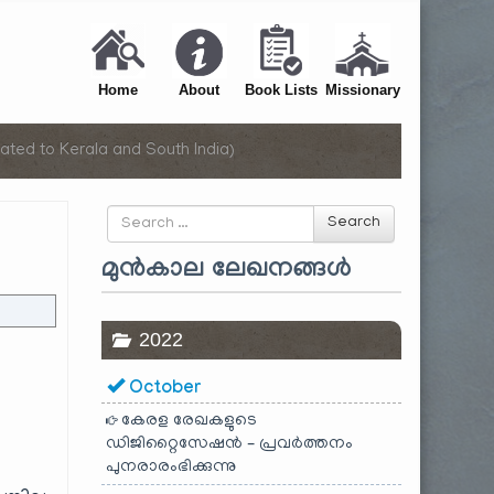
Home
About
Book Lists
Missionary
ated to Kerala and South India)
Search
Search
for
മുൻകാല ലേഖനങ്ങൾ
2022
October
കേരള രേഖകളുടെ
ഡിജിറ്റൈസേഷൻ – പ്രവർത്തനം
പുനരാരംഭിക്കുന്നു