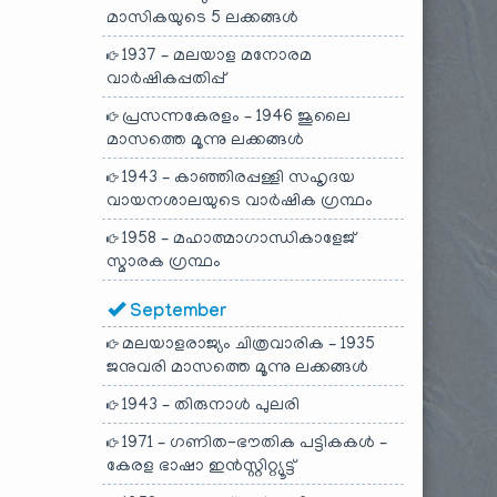
മാസികയുടെ 5 ലക്കങ്ങൾ
1937 – മലയാള മനോരമ
വാർഷികപ്പതിപ്പ്
പ്രസന്നകേരളം – 1946 ജൂലൈ
മാസത്തെ മൂന്നു ലക്കങ്ങൾ
1943 – കാഞ്ഞിരപ്പള്ളി സഹൃദയ
വായനശാലയുടെ വാർഷിക ഗ്രന്ഥം
1958 – മഹാത്മാഗാന്ധികാളേജ്
സ്മാരക ഗ്രന്ഥം
September
മലയാളരാജ്യം ചിത്രവാരിക – 1935
ജനുവരി മാസത്തെ മൂന്നു ലക്കങ്ങൾ
1943 – തിരുനാൾ പുലരി
1971 – ഗണിത-ഭൗതിക പട്ടികകൾ –
കേരള ഭാഷാ ഇൻസ്റ്റിറ്റ്യൂട്ട്