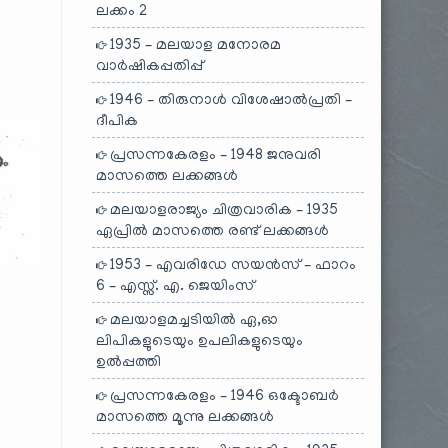
ലക്കം 2
1935 – മലയാള മനോരമ
വാർഷികപ്പതിപ്പ്
1946 – തിരുനാൾ വിശേഷാൽപ്രതി –
ദീപിക
പ്രസന്നകേരളം – 1948 ജനുവരി
മാസത്തെ ലക്കങ്ങൾ
മലയാളരാജ്യം ചിത്രവാരിക – 1935
ഏപ്രിൽ മാസത്തെ രണ്ട് ലക്കങ്ങൾ
1953 – എവരിഡേ സയൻസ് – ഫാറം
6 – എസ്സ്. എ. ജെയിംസ്
മലയാളമച്ചടിയിൽ ഏ,ഓ
"
ലിപികളുടെയും ഉപലികളുടെയും
ഉൽപ്പത്തി
പ്രസന്നകേരളം – 1946 ഒക്ടോബർ
മാസത്തെ മൂന്നു ലക്കങ്ങൾ