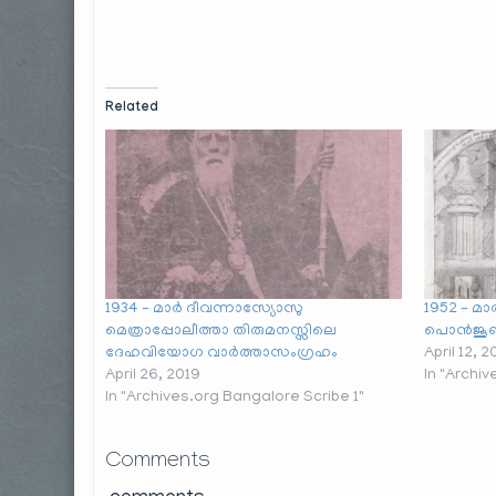
Related
1934 – മാർ ദീവന്നാസ്യോസു
1952 – മ
മെത്രാപ്പോലീത്താ തിരുമനസ്സിലെ
പൊൻജൂബ
ദേഹവിയോഗ വാർത്താസംഗ്രഹം
April 12, 2
April 26, 2019
In "Archi
In "Archives.org Bangalore Scribe 1"
Comments