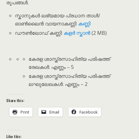
രൂപങ്ങൾ.
സ്കാനുകൾ ലഭ്യമായ പ്രധാന താൾ/
ഓൺലൈൻ വായനാകണ്ണി:
കണ്ണി
ഡൗൺലോഡ് കണ്ണി:
കളർ സ്കാൻ
(2 MB)
കേരള ശാസ്ത്രസാഹിത്യ പരിഷത്ത്
രേഖകൾ: എണ്ണം – 5
കേരള ശാസ്ത്രസാഹിത്യ പരിഷത്ത്
ലഘുലേഖകൾ: എണ്ണം – 2
Share this:
Print
Email
Facebook
Like this: