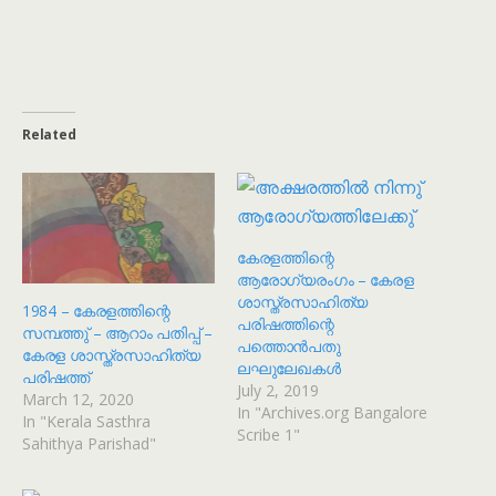
Related
കേരളത്തിന്റെ
ആരോഗ്യരംഗം – കേരള
ശാസ്ത്രസാഹിത്യ
1984 – കേരളത്തിന്റെ
പരിഷത്തിന്റെ
സമ്പത്തു് – ആറാം പതിപ്പ് –
പത്തൊൻപതു
കേരള ശാസ്ത്രസാഹിത്യ
ലഘുലേഖകൾ
പരിഷത്ത്
July 2, 2019
March 12, 2020
In "Archives.org Bangalore
In "Kerala Sasthra
Scribe 1"
Sahithya Parishad"