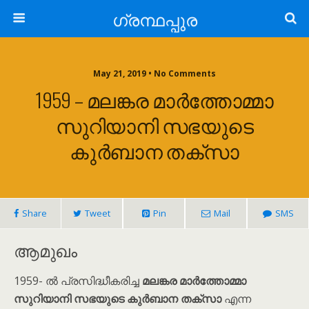
ഗ്രന്ഥപ്പുര
May 21, 2019 • No Comments
1959 – മലങ്കര മാർത്തോമ്മാ
സുറിയാനി സഭയുടെ
കുർബാന തക്സാ
Share
Tweet
Pin
Mail
SMS
ആമുഖം
1959- ൽ പ്രസിദ്ധീകരിച്ച
മലങ്കര മാർത്തോമ്മാ
സുറിയാനി സഭയുടെ കുർബാന തക്സാ
എന്ന