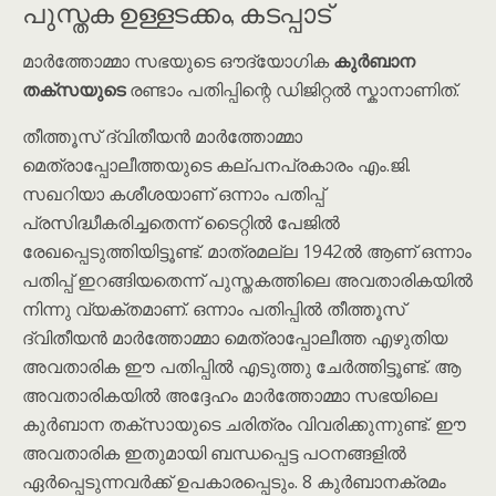
പുസ്തക ഉള്ളടക്കം, കടപ്പാട്
മാർത്തോമ്മാ സഭയുടെ ഔദ്യോഗിക
കുർബാന
തക്സയുടെ
രണ്ടാം പതിപ്പിന്റെ ഡിജിറ്റൽ സ്കാനാണിത്.
തീത്തൂസ് ദ്വിതീയൻ മാർത്തോമ്മാ
മെത്രാപ്പോലീത്തയുടെ കല്പനപ്രകാരം എം.ജി.
സഖറിയാ കശീശയാണ് ഒന്നാം പതിപ്പ്
പ്രസിദ്ധീകരിച്ചതെന്ന് ടൈറ്റിൽ പേജിൽ
രേഖപ്പെടുത്തിയിട്ടൂണ്ട്. മാത്രമല്ല 1942ൽ ആണ് ഒന്നാം
പതിപ്പ് ഇറങ്ങിയതെന്ന് പുസ്തകത്തിലെ അവതാരികയിൽ
നിന്നു വ്യക്തമാണ്. ഒന്നാം പതിപ്പിൽ തീത്തൂസ്
ദ്വിതീയൻ മാർത്തോമ്മാ മെത്രാപ്പോലീത്ത എഴുതിയ
അവതാരിക ഈ പതിപ്പിൽ എടുത്തു ചേർത്തിട്ടൂണ്ട്. ആ
അവതാരികയിൽ അദ്ദേഹം മാർത്തോമ്മാ സഭയിലെ
കുർബാന തക്സായുടെ ചരിത്രം വിവരിക്കുന്നുണ്ട്. ഈ
അവതാരിക ഇതുമായി ബന്ധപ്പെട്ട പഠനങ്ങളിൽ
ഏർപ്പെടുന്നവർക്ക് ഉപകാരപ്പെടും. 8 കുർബാനക്രമം