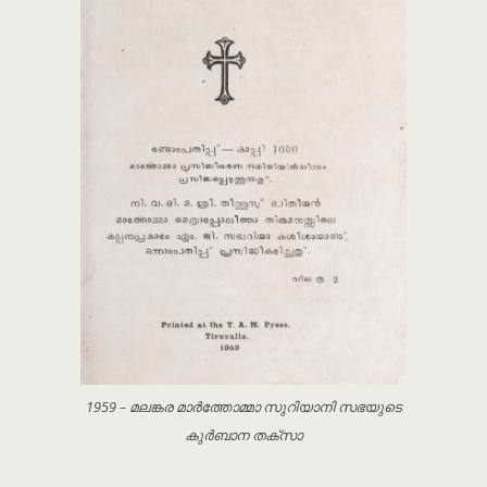
1959 – മലങ്കര മാർത്തോമ്മാ സുറിയാനി സഭയുടെ
കുർബാന തക്സാ