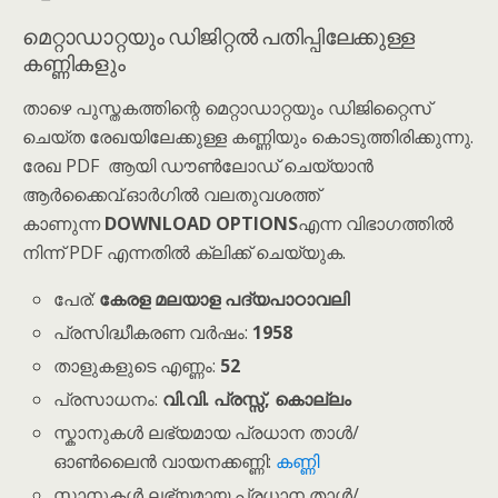
മെറ്റാഡാറ്റയും ഡിജിറ്റൽ പതിപ്പിലേക്കുള്ള
കണ്ണികളും
താഴെ പുസ്തകത്തിന്റെ മെറ്റാഡാറ്റയും ഡിജിറ്റൈസ്
ചെയ്ത രേഖയിലേക്കുള്ള കണ്ണിയും കൊടുത്തിരിക്കുന്നു.
രേഖ PDF ആയി ഡൗൺലോഡ് ചെയ്യാൻ
ആർക്കൈവ്.ഓർഗിൽ വലതുവശത്ത്
കാണുന്ന
DOWNLOAD OPTIONS
എന്ന വിഭാഗത്തിൽ
നിന്ന് PDF എന്നതിൽ ക്ലിക്ക് ചെയ്യുക.
പേര്:
കേരള മലയാള പദ്യപാഠാവലി
പ്രസിദ്ധീകരണ വർഷം:
1958
താളുകളുടെ എണ്ണം:
52
പ്രസാധനം:
വി.വി. പ്രസ്സ്, കൊല്ലം
സ്കാനുകൾ ലഭ്യമായ പ്രധാന താൾ/
ഓൺലൈൻ വായനക്കണ്ണി:
കണ്ണി
സ്കാനുകൾ ലഭ്യമായ പ്രധാന താൾ/