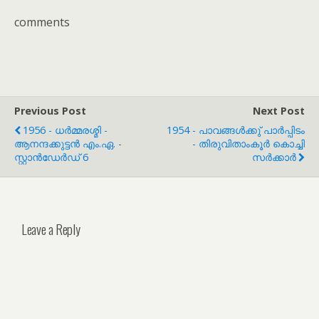
comments
Previous Post
Next Post
1956 - ധർമ്മരശ്മി -
1954 - പാവങ്ങൾക്കു് പാർപ്പിടം
ആനന്ദക്കുട്ടൻ എം.ഏ. -
- തിരുവിതാംകൂർ കൊച്ചി
സ്റ്റാൻഡേർഡ് 6
സർക്കാർ
Leave a Reply