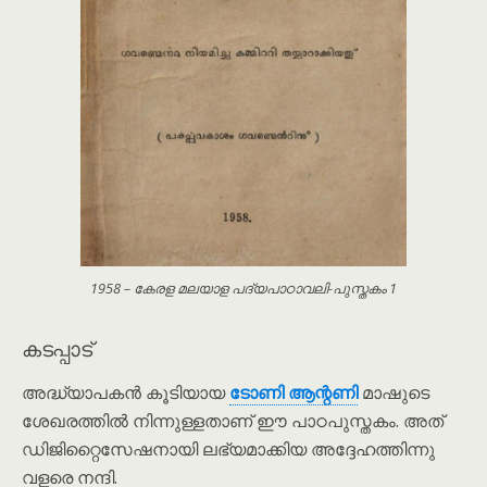
1958 – കേരള മലയാള പദ്യപാഠാവലി-പുസ്തകം 1
കടപ്പാട്
അദ്ധ്യാപകൻ കൂടിയായ
ടോണി ആന്റണി
മാഷുടെ
ശേഖരത്തിൽ നിന്നുള്ളതാണ് ഈ പാഠപുസ്തകം. അത്
ഡിജിറ്റൈസേഷനായി ലഭ്യമാക്കിയ അദ്ദേഹത്തിന്നു
വളരെ നന്ദി.