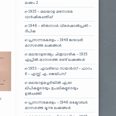
ലക്കം 2
1935 – മലയാള മനോരമ
വാർഷികപ്പതിപ്പ്
1946 – തിരുനാൾ വിശേഷാൽപ്രതി –
ദീപിക
പ്രസന്നകേരളം – 1948 ജനുവരി
മാസത്തെ ലക്കങ്ങൾ
മലയാളരാജ്യം ചിത്രവാരിക – 1935
ഏപ്രിൽ മാസത്തെ രണ്ട് ലക്കങ്ങൾ
1953 – എവരിഡേ സയൻസ് – ഫാറം
6 – എസ്സ്. എ. ജെയിംസ്
മലയാളമച്ചടിയിൽ ഏ,ഓ
ലിപികളുടെയും ഉപലികളുടെയും
ഉൽപ്പത്തി
ള
പ്രസന്നകേരളം – 1946 ഒക്ടോബർ
മാസത്തെ മൂന്നു ലക്കങ്ങൾ
"