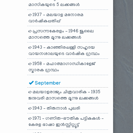
മാസികയുടെ 5 ലക്കങ്ങൾ
1937 – മലയാള മനോരമ
വാർഷികപ്പതിപ്പ്
പ്രസന്നകേരളം – 1946 ജൂലൈ
മാസത്തെ മൂന്നു ലക്കങ്ങൾ
1943 – കാഞ്ഞിരപ്പള്ളി സഹൃദയ
വായനശാലയുടെ വാർഷിക ഗ്രന്ഥം
1958 – മഹാത്മാഗാന്ധികാളേജ്
സ്മാരക ഗ്രന്ഥം
September
മലയാളരാജ്യം ചിത്രവാരിക – 1935
ജനുവരി മാസത്തെ മൂന്നു ലക്കങ്ങൾ
1943 – തിരുനാൾ പുലരി
1971 – ഗണിത-ഭൗതിക പട്ടികകൾ –
കേരള ഭാഷാ ഇൻസ്റ്റിറ്റ്യൂട്ട്