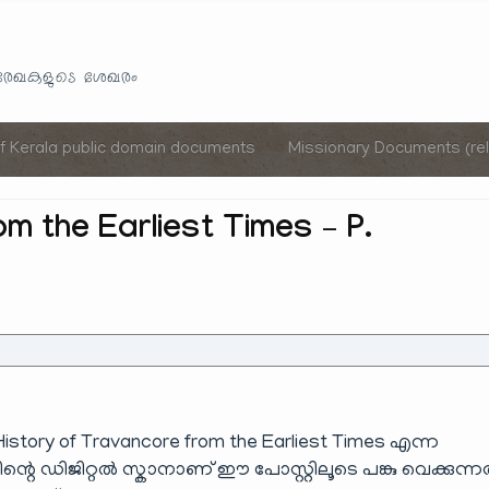
Skip
to
യരേഖകളുടെ ശേഖരം
content
of Kerala public domain documents
Missionary Documents (rel
m the Earliest Times – P.
History of Travancore from the Earliest Times എന്ന
റിന്റെ ഡിജിറ്റൽ സ്കാനാണ് ഈ പോസ്റ്റിലൂടെ പങ്കു വെക്കുന്നത