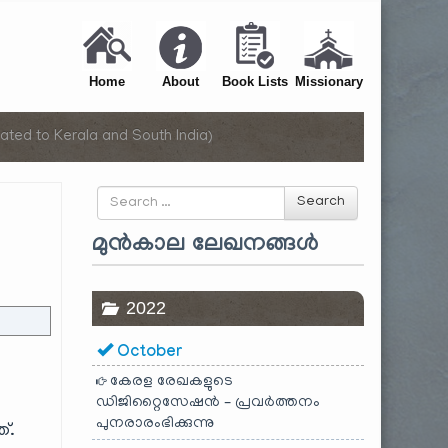
Home
About
Book Lists
Missionary
ated to Kerala and South India)
Search
Search
for
മുൻകാല ലേഖനങ്ങൾ
2022
October
കേരള രേഖകളുടെ
ഡിജിറ്റൈസേഷൻ – പ്രവർത്തനം
പുനരാരംഭിക്കുന്നു
്.