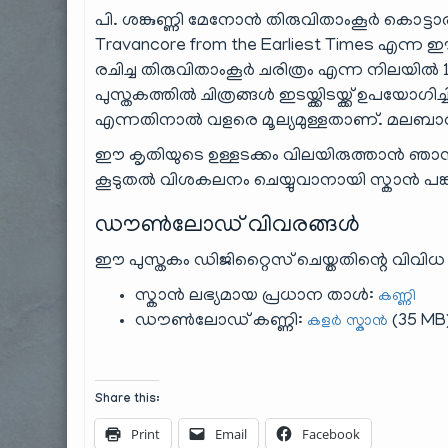
പി. ശങ്കുണ്ണി മേനോൻ തിരുവിതാം‌കൂർ കൊട്ടാ
Travancore from the Earliest Times എന്ന 
രചിച്ച തിരുവിതാം‌കൂർ ചരിത്രം എന്ന നിലയിൽ 1
പുസ്തകത്തിൽ ചിത്രങ്ങൾ ഇടയ്ക്കിടയ്ക്ക് ഉപയ
എന്നതിനാൽ വളരെ മൂല്യമുള്ളതാണ്. മലബാറിന
ഈ കൃതിയുടെ ഉള്ളടക്കം വിലയിരുത്താൻ ഞാൻ ആ
കൂടുതൽ വിശകലനം ചെയ്യുവാനായി സ്കാൻ പങ്കു 
ഡൗൺലോഡ് വിവരങ്ങൾ
ഈ പുസ്തകം ഡിജിറ്റൈസ് ചെയ്തതിന്റെ വിവിധ
സ്കാൻ ലഭ്യമായ പ്രധാന താൾ:
കണ്ണി
ഡൗൺലോഡ് കണ്ണി:
(35 MB
കളർ സ്കാൻ
Share this:
Print
Email
Facebook