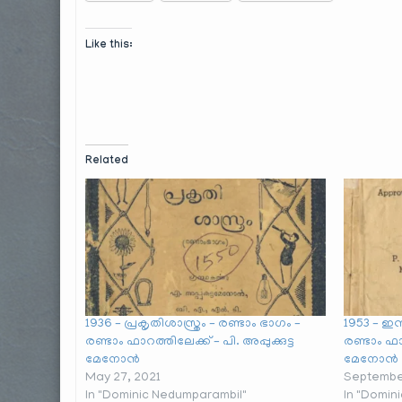
Like this:
Related
1936 – പ്രകൃതിശാസ്ത്രം – രണ്ടാം ഭാഗം –
1953 – ഇന
രണ്ടാം ഫാറത്തിലേക്ക് – പി. അപ്പുക്കുട്ട
രണ്ടാം ഫാറ
മേനോൻ
മേനോൻ
May 27, 2021
September
In "Dominic Nedumparambil"
In "Domin