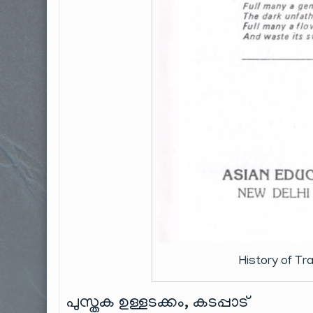
History of Tr
പുസ്തക ഉള്ളടക്കം, കടപ്പാട്