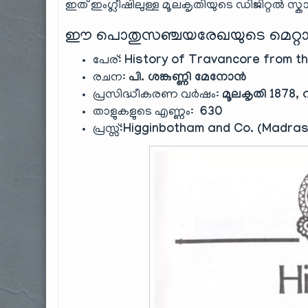
ഇത് ഇംഗ്ലീഷിലുള്ള മൂലകൃതിയുടെ ഡിജിറ്റൽ സ്
ഈ പൊതുസഞ്ചയരേഖയുടെ മെറ്റാ
പേര്:
History of Travancore from th
രചന:
പി. ശങ്കുണ്ണി മേനോൻ
പ്രസിദ്ധീകരണ വർഷം:
മൂലകൃതി 1878, റീ
താളുകളുടെ എണ്ണം:
630
പ്രസ്സ്:
Higginbotham and Co. (Madras