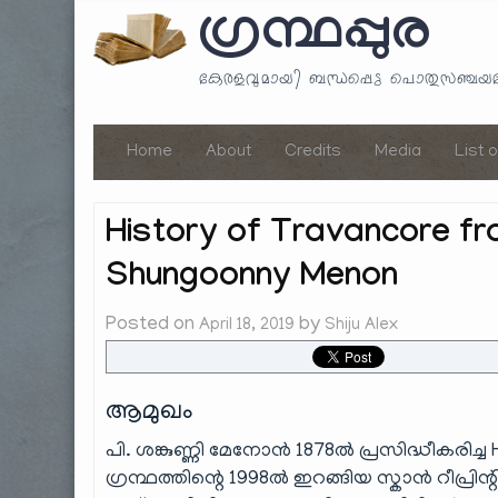
ഗ്രന്ഥപ്പുര
കേരളവുമായി ബന്ധപ്പെട്ട പൊതുസഞ്ച
Home
About
Credits
Media
List 
History of Travancore fro
Shungoonny Menon
Posted on
by
April 18, 2019
Shiju Alex
ആമുഖം
പി. ശങ്കുണ്ണി മേനോൻ 1878ൽ പ്രസിദ്ധീകരിച്ച 
ഗ്രന്ഥത്തിന്റെ 1998ൽ ഇറങ്ങിയ സ്കാൻ റീപ്രിന്