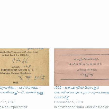
്ത്യാചരിത്രം – പൗരധർമ്മം –
1928 – കൊച്ചി തിരുവിതാം‌കൂർ
ത്തിലേയ്ക്ക് – പി. കുഞ്ഞികൃഷ്ണ
മഹായിടവകയുടെ ൧൯൨൮-ലേക്കുള്
റിപ്പോർട്ടു്
 17, 2021
December 5, 2019
ic Nedumparambil"
In "Professor Babu Cherian Books