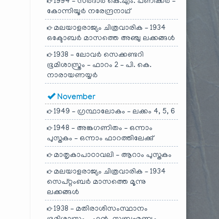
1994 – സർദാർ കെ.എം. പണിക്കർ –
കോന്നിയൂർ നരേന്ദ്രനാഥ്
മലയാളരാജ്യം ചിത്രവാരിക – 1934
ഒക്ടോബർ മാസത്തെ അഞ്ചു ലക്കങ്ങൾ
1938 – ലോവർ സെക്കണ്ടറി
ഭൂമിശാസ്ത്രം – ഫാറം 2 – പി. കെ.
നാരായണയ്യർ
November
1949 – ഗ്രന്ഥാലോകം – ലക്കം 4, 5, 6
1948 – അങ്കഗണിതം – ഒന്നാം
പുസ്തകം – ഒന്നാം ഫാറത്തിലേക്കു്
മാതൃകാപാഠാവലി – ആറാം പുസ്തകം
മലയാളരാജ്യം ചിത്രവാരിക – 1934
സെപ്റ്റംബർ മാസത്തെ മൂന്നു
ലക്കങ്ങൾ
1938 – മതിരാശിസംസ്ഥാനം