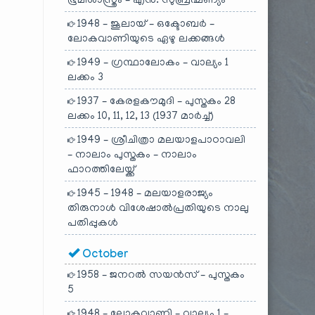
ഭൂമിശാസ്ത്രം – എൻ. സുബ്രഹ്മണ്യം
1948 – ജൂലായ് – ഒക്ടോബർ –
ലോകവാണിയുടെ ഏഴു ലക്കങ്ങൾ
1949 – ഗ്രന്ഥാലോകം – വാല്യം 1
ലക്കം 3
1937 – കേരളകൗമുദി – പുസ്തകം 28
ലക്കം 10, 11, 12, 13 (1937 മാർച്ച്)
1949 – ശ്രീചിത്രാ മലയാളപാഠാവലി
– നാലാം പുസ്തകം – നാലാം
ഫാറത്തിലേയ്ക്ക്
1945 – 1948 – മലയാളരാജ്യം
തിരുനാൾ വിശേഷാൽപ്രതിയുടെ നാലു
പതിപ്പുകൾ
October
1958 – ജനറൽ സയൻസ് – പുസ്തകം
5
1948 – ലോകവാണി – വാല്യം 1 –