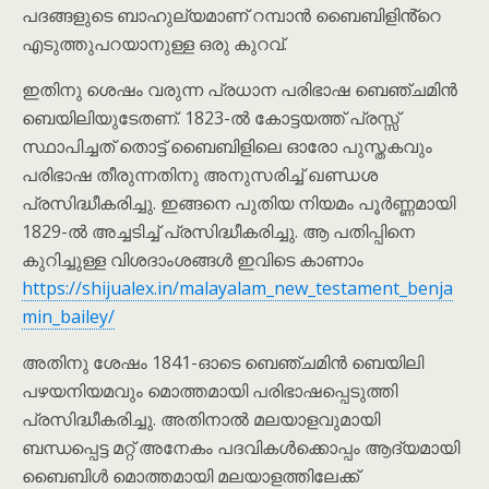
പദങ്ങളുടെ ബാഹുല്യമാണ് റമ്പാൻ ബൈബിളിൻ്റെ
എടുത്തുപറയാനുള്ള ഒരു കുറവ്.
ഇതിനു ശെഷം വരുന്ന പ്രധാന പരിഭാഷ ബെഞ്ചമിൻ
ബെയിലിയുടേതണ്. 1823-ൽ കോട്ടയത്ത് പ്രസ്സ്
സ്ഥാപിച്ചത് തൊട്ട് ബൈബിളിലെ ഓരോ പുസ്തകവും
പരിഭാഷ തീരുന്നതിനു അനുസരിച്ച് ഖണ്ഡശ
പ്രസിദ്ധീകരിച്ചു. ഇങ്ങനെ പുതിയ നിയമം പൂർണ്ണമായി
1829-ൽ അച്ചടിച്ച് പ്രസിദ്ധീകരിച്ചു. ആ പതിപ്പിനെ
കുറിച്ചുള്ള വിശദാംശങ്ങൾ ഇവിടെ കാണാം
https://shijualex.in/malayalam_new_testament_benja
min_bailey/
അതിനു ശേഷം 1841-ഓടെ ബെഞ്ചമിൻ ബെയിലി
പഴയനിയമവും മൊത്തമായി പരിഭാഷപ്പെടുത്തി
പ്രസിദ്ധീകരിച്ചു. അതിനാൽ മലയാളവുമായി
ബന്ധപ്പെട്ട മറ്റ് അനേകം പദവികൾക്കൊപ്പം ആദ്യമായി
ബൈബിൾ മൊത്തമായി മലയാളത്തിലേക്ക്