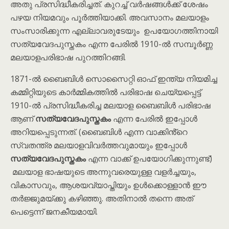
അതു പ്രസിദ്ധീകരിച്ചത്. കുറച്ച് വർഷങ്ങൾക്ക് ശേഷം
പഴയ നിയമവും പൂർത്തിയാക്കി. അവസാനം മലയാളം
സംസാരിക്കുന്ന എല്ലാവരുടേയും ഉപയോഗത്തിനായി
സത്യവേദപുസ്തകം എന്ന പേരിൽ 1910-ൽ സമ്പൂർണ്ണ
മലയാളപരിഭാഷ പുറത്തിറങ്ങി.
1871-ൽ ബൈബിൾ സൊസൈറ്റി ഓഫ് ഇന്ത്യ നിയമിച്ച
കമ്മിറ്റിയുടെ കാർമ്മികത്തിൽ പരിഭാഷ ചെയ്യപ്പെട്ട്
1910-ൽ പ്രസിദ്ധീകരിച്ച മലയാള ബൈബിൾ പരിഭാഷ
ആണ്
സത്യവേദപുസ്തകം
എന്ന പേരിൽ ഇപ്പോൾ
അറിയപ്പെടുന്നത്. (ബൈബിൾ എന്ന വാക്കിൻ്റെ
സ്വതന്ത്ര മലയാളവിവർത്തവുമായും ഇപ്പോൾ
സത്യവേദപുസ്തകം
എന്ന വാക്ക് ഉപയോഗിക്കുന്നുണ്ട്)
മലയാള ഭാഷയുടെ അന്നുവരെയുള്ള വളർച്ചയും,
വികാസവും, ആശയവ്യാപ്തിയും ഉൾക്കൊള്ളാൻ ഈ
തർജ്ജുമയ്ക്കു കഴിഞ്ഞു. അതിനാൽ തന്നെ അത്
പെട്ടെന്ന് ജനകീയമായി.