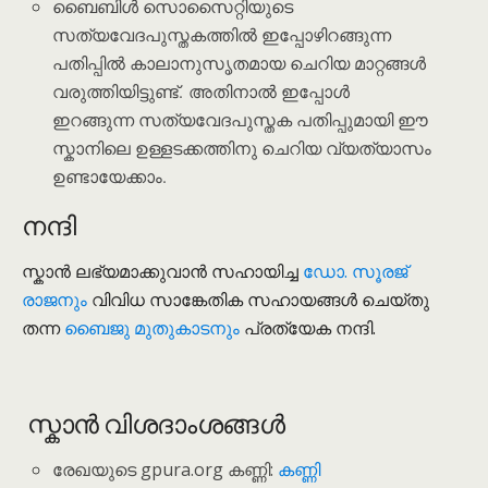
ബൈബിൾ സൊസൈറ്റിയുടെ
സത്യവേദപുസ്തകത്തിൽ ഇപ്പോഴിറങ്ങുന്ന
പതിപ്പിൽ കാലാനുസൃതമായ ചെറിയ മാറ്റങ്ങൾ
വരുത്തിയിട്ടുണ്ട്. അതിനാൽ ഇപ്പോൾ
ഇറങ്ങുന്ന സത്യവേദപുസ്തക പതിപ്പുമായി ഈ
സ്കാനിലെ ഉള്ളടക്കത്തിനു ചെറിയ വ്യത്യാസം
ഉണ്ടായേക്കാം.
നന്ദി
സ്കാൻ ലഭ്യമാക്കുവാൻ സഹായിച്ച
ഡോ. സൂരജ്
രാജനും
വിവിധ സാങ്കേതിക സഹായങ്ങൾ ചെയ്തു
തന്ന
ബൈജു മുതുകാടനും
പ്രത്യേക നന്ദി.
സ്കാൻ വിശദാംശങ്ങൾ
രേഖയുടെ gpura.org കണ്ണി:
കണ്ണി