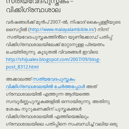
സത്യവേദപുസ്തകം –
വിക്കിഗ്രന്ഥശാല
വർഷങ്ങൾക്ക് മുൻപ് 2007-ൽ, നിഷാദ് കൈപ്പള്ളീയുടെ
സൈറ്റിൽ (
http://www.malayalambible.in/
) നിന്ന്
സത്യവേദപുസ്തകത്തിൻ്റെ യൂണിക്കോഡ് പതിപ്പ്
വിക്കിഗ്രന്ഥശാലയിലേക്ക് മാറ്റാനുള്ള പ്രയത്നം
ചെയ്തിരുന്നു. കൂടുതൽ വിവരങ്ങൾ ഇവിടെ:
http://shijualex.blogspot.com/2007/09/blog-
post_8312.html
അക്കാലത്ത്
സത്യവേദപുസ്തകം
വിക്കിഗ്രന്ഥശാലയിൽ ചേർത്തപ്പോൾ
അത്
ഗ്രന്ഥശാലയിൽ എത്തുന്ന ആദ്യത്തെ
സമ്പൂർണ്ണപുസ്തകങ്ങളിൽ ഒന്നായിരുന്നു. അതിനു
ശേഷം നൂറുകണക്കിന് പുസ്തകങ്ങൾ
വിക്കിഗ്രന്ഥശാലയിൽ എത്തിയെങ്കിലും
ഗ്രന്ഥശാലയിലെ പതിപ്പിനെ സംബന്ധിച്ച് വലിയ ഒരു