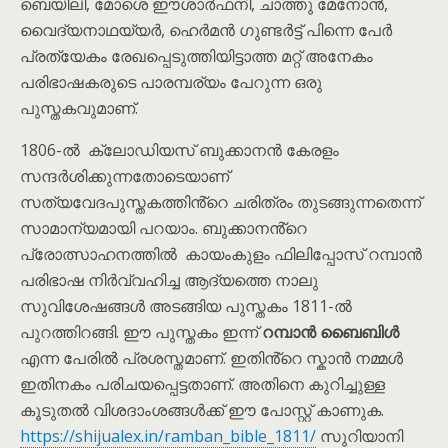
ബെയിലി, മോശെ ഈശാർഫനി, ചാത്തു മേനോൻ,
വൈദ്യനാഥയ്യർ, ഹെർമൻ ഗുണ്ടർട്ട് പിന്നെ പേർ
പ്രത്യേകം രേഖപ്പെടുത്തിയിട്ടാത്ത മറ്റ് അനേകം
പരിഭാഷകരുടെ പാരമ്പര്യം പേറുന്ന ഒരു
പുസ്തകവുമാണ്.
1806-ൽ ക്ലോഡിയസ് ബുക്കാനൻ കേരളം
സന്ദർശിക്കുന്നതോടെയാണ്
സത്യവേദപുസ്തകത്തിൻ്റെ ചരിത്രം തുടങ്ങുന്നതെന്ന്
സാമാന്യമായി പറയാം. ബുക്കാനൻ്റെ
പ്രോത്സാഹനത്തിൽ കായംകുളം ഫിലിപ്പോസ് റമ്പാൻ
പരിഭാഷ നിർവ്വഹിച്ച ആദ്യത്തെ നാലു
സുവിശേഷങ്ങൾ അടങ്ങിയ പുസ്തകം 1811-ൽ
പുറത്തിറങ്ങി. ഈ പുസ്തകം ഇന്ന്
റമ്പാൻ ബൈബിൾ
എന്ന പേരിൽ പ്രശസ്തമാണ്. ഇതിൻ്റെ സ്കാൻ നമ്മൾ
ഇതിനകം പരിചയപ്പെട്ടതാണ്. അതിനെ കുറിച്ചുള്ള
കൂടുതൽ വിശദാംശങ്ങൾക്ക് ഈ പോസ്റ്റ് കാണുക.
https://shijualex.in/ramban_bible_1811/
സുറിയാനി