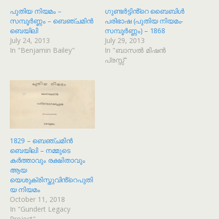
പുതിയ നിയമം –
ഗുണ്ടർട്ടിൻ്റെ ബൈബിൾ
സമ്പൂർണ്ണം – ബെഞ്ചമിൻ
പരിഭാഷ (പുതിയ നിയമം-
ബെയിലി
സമ്പൂർണ്ണം) – 1868
July 24, 2013
July 29, 2013
In "Benjamin Bailey"
In "ബാസൽ മിഷൻ
പ്രസ്സ്"
1829 – ബെഞ്ചമിൻ
ബെയിലി – നമ്മുടെ
കർത്താവും രക്ഷിതാവും
ആയ
യെശുക്രിസ്തുവിൻ്റെപുതി
യ നിയമം
October 11, 2018
In "Gundert Legacy
Project"