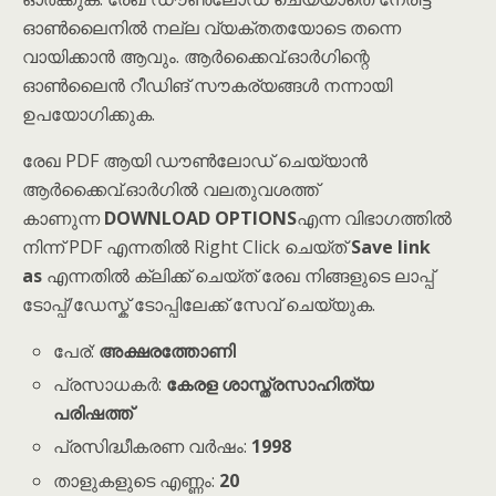
ഓൺലൈനിൽ നല്ല വ്യക്തതയോടെ തന്നെ
വായിക്കാൻ ആവും. ആർക്കൈവ്.ഓർഗിന്റെ
ഓൺലൈൻ റീഡിങ് സൗകര്യങ്ങൾ നന്നായി
ഉപയോഗിക്കുക.
രേഖ PDF ആയി ഡൗൺലോഡ് ചെയ്യാൻ
ആർക്കൈവ്.ഓർഗിൽ വലതുവശത്ത്
കാണുന്ന
DOWNLOAD OPTIONS
എന്ന വിഭാഗത്തിൽ
നിന്ന് PDF എന്നതിൽ Right Click ചെയ്ത്
Save link
as
എന്നതിൽ ക്ലിക്ക് ചെയ്ത് രേഖ നിങ്ങളുടെ ലാപ്പ്
ടോപ്പ്/ഡേസ്ക് ടോപ്പിലേക്ക് സേവ് ചെയ്യുക.
പേര്:
അക്ഷരത്തോണി
പ്രസാധകർ:
കേരള ശാസ്ത്രസാഹിത്യ
പരിഷത്ത്
പ്രസിദ്ധീകരണ വർഷം:
1998
താളുകളുടെ എണ്ണം:
20