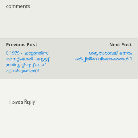
comments
Previous Post
Next Post
1979 - ഫ്ളോറൻസ്
ശബ്ദതാരാവലി ഒന്നാം
നൈറ്റിംഗേൽ - സ്റ്റേറ്റു്
പതിപ്പിൻ്റെ വിശദാംശങ്ങൾ
ഇൻസ്റ്റിറ്റ്യൂട്ടു് ഓഫ്
എഡ്യൂക്കേഷൻ
Leave a Reply