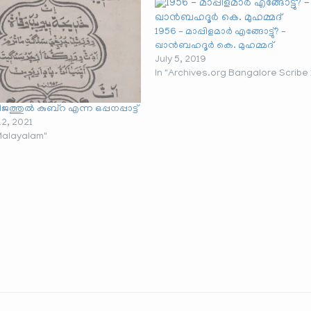
1956 – മാപ്പിളമാർ എങ്ങോട്ടു്? –
ഖാൻബഹദൂർ കെ. മുഹമ്മദ്
July 5, 2019
In "Archives.org Bangalore Scribe 
ജത്തുൽ കുബ്റ എന്ന ഒപ്പനപ്പാട്ട്
12, 2021
 Malayalam"