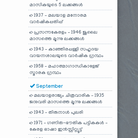
മാസികയുടെ 5 ലക്കങ്ങൾ
1937 – മലയാള മനോരമ
വാർഷികപ്പതിപ്പ്
പ്രസന്നകേരളം – 1946 ജൂലൈ
മാസത്തെ മൂന്നു ലക്കങ്ങൾ
1943 – കാഞ്ഞിരപ്പള്ളി സഹൃദയ
വായനശാലയുടെ വാർഷിക ഗ്രന്ഥം
1958 – മഹാത്മാഗാന്ധികാളേജ്
സ്മാരക ഗ്രന്ഥം
September
മലയാളരാജ്യം ചിത്രവാരിക – 1935
ജനുവരി മാസത്തെ മൂന്നു ലക്കങ്ങൾ
1943 – തിരുനാൾ പുലരി
1971 – ഗണിത-ഭൗതിക പട്ടികകൾ –
കേരള ഭാഷാ ഇൻസ്റ്റിറ്റ്യൂട്ട്