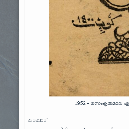
1952 – രസംകൃതമാല എന്ന ക
കടപ്പാട്