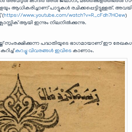
ീൻ അബ്ദുൽ കാദിർ അൽ ജീലാനി, മഞ്ഞക്കുളത്തിങ്ങൽ സയ്
ആധികരിച്ചാണ് പാട്ടുകൾ രചിക്കപ്പെട്ടിട്ടുള്ളത്. അവ
 (
https://www.youtube.com/watch?v=R_cFdh7HOew
)
ക്ലാസ്സിക് ആയി ഇന്നും നിലനിൽക്കുന്നു.
് സംരക്ഷിക്കുന്ന പദ്ധതിയുടെ ഭാഗമായാണ് ഈ രേഖക
ുറിച്ച്
കുറച്ചു വിവരങ്ങൾ ഇവിടെ
കാണാം.