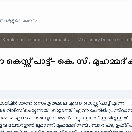
Skip
to
യരേഖകളുടെ ശേഖരം
content
of Kerala public domain documents
Missionary Documents (rel
്സ് പാട്ട്- കെ. സി. മുഹമ്മദ് കുട
ിച്ചിരിക്കുന്ന
രസംകൃതമാല എന്ന കെസ്സ് പാട്ട്
എന്ന
 റിലീസ് ചെയ്യുന്നത്. ‘ഖയ്യാത്ത് ‘ എന്ന പേരിൽ പ്രസിദ്
്ങൾ എന്നു പറയാവുന്ന ആറ് പാട്ടുകളാണ്. ഇതിലുള്ളത്.
്ളവ മലയാളത്തിലുമാണ്. മുഹമ്മദ് നബി, ബദർ പട, ഉഹ്ദ് 