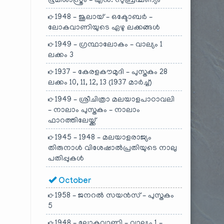
ഭൂമിശാസ്ത്രം – എൻ. സുബ്രഹ്മണ്യം
1948 – ജൂലായ് – ഒക്ടോബർ –
ലോകവാണിയുടെ ഏഴു ലക്കങ്ങൾ
1949 – ഗ്രന്ഥാലോകം – വാല്യം 1
ലക്കം 3
1937 – കേരളകൗമുദി – പുസ്തകം 28
ലക്കം 10, 11, 12, 13 (1937 മാർച്ച്)
1949 – ശ്രീചിത്രാ മലയാളപാഠാവലി
– നാലാം പുസ്തകം – നാലാം
ഫാറത്തിലേയ്ക്ക്
1945 – 1948 – മലയാളരാജ്യം
തിരുനാൾ വിശേഷാൽപ്രതിയുടെ നാലു
പതിപ്പുകൾ
October
1958 – ജനറൽ സയൻസ് – പുസ്തകം
5
1948 – ലോകവാണി – വാല്യം 1 –