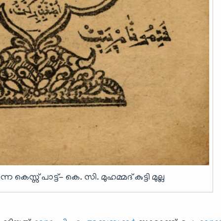
െസ്സ് പാട്ട്- കെ. സി. മുഹമ്മദ് കുട്ടി മുല്ല