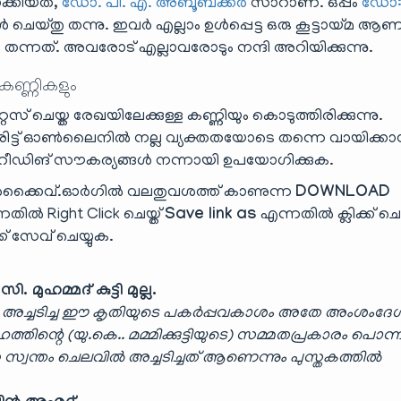
ക്കിയത്,
ഡോ. പി. എ. അബൂബക്കർ
സാറാണ്. ഒപ്പം
ഡോ
െയ്തു തന്നു. ഇവർ എല്ലാം ഉൾപ്പെട്ട ഒരു കൂട്ടായ്മ 
 തന്നത്. അവരോട് എല്ലാവരോടും നന്ദി അറിയിക്കുന്നു.
 കണ്ണികളും
ൈസ് ചെയ്ത രേഖയിലേക്കുള്ള കണ്ണിയും കൊടുത്തിരിക്കുന്നു.
ട്ട് ഓൺലൈനിൽ നല്ല വ്യക്തതയോടെ തന്നെ വായിക്ക
ിങ് സൗകര്യങ്ങൾ നന്നായി ഉപയോഗിക്കുക.
്കൈവ്.ഓർഗിൽ വലതുവശത്ത് കാണുന്ന
DOWNLOAD
തിൽ Right Click ചെയ്ത്
Save link as
എന്നതിൽ ക്ലിക്ക് ചെയ
്ക് സേവ് ചെയ്യുക.
ി. മുഹമ്മദ് കുട്ടി മുല്ല.
ട്ടി അച്ചടിച്ച ഈ കൃതിയുടെ പകർപ്പവകാശം അതേ അംശംദേ
അദ്ദേഹത്തിന്റെ (യു.കെ.. മമ്മിക്കുട്ടിയുടെ) സമ്മതപ്രകാരം പൊന
 സ്വന്തം ചെലവിൽ അച്ചടിച്ചത് ആണെന്നും പുസ്തകത്തിൽ