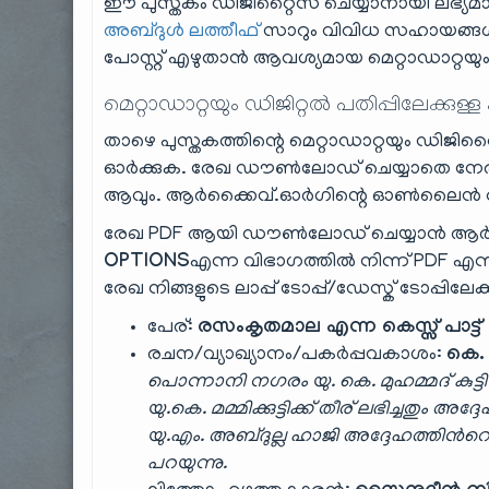
ഈ പുസ്തകം ഡിജിറ്റൈസ് ചെയ്യാനായി ലഭ്യമാ
അബ്ദുൾ ലത്തീഫ്
സാറും വിവിധ സഹായങ്ങൾ ച
പോസ്റ്റ് എഴുതാൻ ആവശ്യമായ മെറ്റാഡാറ്റയും
മെറ്റാഡാറ്റയും ഡിജിറ്റൽ പതിപ്പിലേക്കുള്ള
താഴെ പുസ്തകത്തിന്റെ മെറ്റാഡാറ്റയും ഡിജിറ്റ
ഓർക്കുക. രേഖ ഡൗൺലോഡ് ചെയ്യാതെ നേരി
ആവും. ആർക്കൈവ്.ഓർഗിന്റെ ഓൺലൈൻ റീഡ
രേഖ PDF ആയി ഡൗൺലോഡ് ചെയ്യാൻ ആർക
OPTIONS
എന്ന വിഭാഗത്തിൽ നിന്ന് PDF എന്ന
രേഖ നിങ്ങളുടെ ലാപ്പ് ടോപ്പ്/ഡേസ്ക് ടോപ്പിലേക
പേര്:
രസംകൃതമാല എന്ന കെസ്സ് പാട്ട്
രചന/വ്യാഖ്യാനം/പകർപ്പവകാശം:
കെ. സ
പൊന്നാനി നഗരം യു. കെ. മുഹമ്മദ് കു
യു.കെ. മമ്മിക്കുട്ടിക്ക് തീര് ലഭിച്ചതും 
യു.എം. അബ്ദുല്ല ഹാജി അദ്ദേഹത്തിൻറെ
പറയുന്നു.