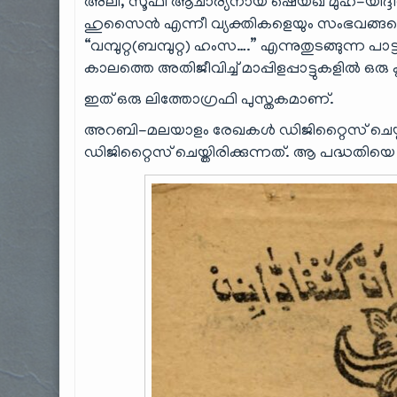
അലി, സൂഫി ആചാര്യനായ ഷെയ്ഖ്‌ മുഹ്-യിദ്ദ
ഹുസൈൻ എന്നീ വ്യക്തികളെയും സംഭവങ്ങളെയും 
“വമ്പുറ്റ(ബമ്പുറ്റ) ഹംസ….” എന്നുതുടങ്ങുന്ന പാട്ട്
കാലത്തെ അതിജീവിച്ച് മാപ്പിളപ്പാട്ടുകളിൽ ഒരു 
ഇത് ഒരു ലിത്തോഗ്രഫി പുസ്തകമാണ്.
അറബി-മലയാളം രേഖകൾ ഡിജിറ്റൈസ് ചെയ്ത
ഡിജിറ്റൈസ് ചെയ്തിരിക്കുന്നത്. ആ പദ്ധതിയെ ക