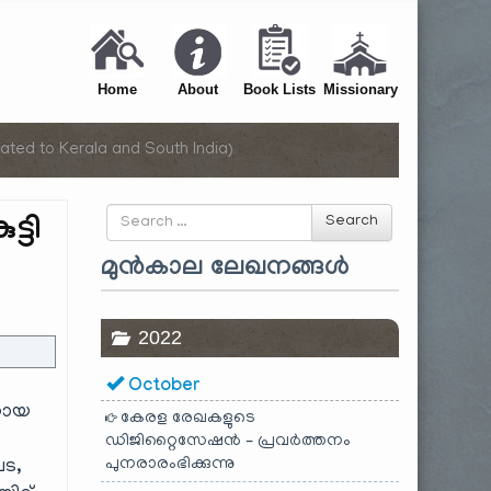
Home
About
Book Lists
Missionary
ated to Kerala and South India)
Search
്ടി
Search
for
മുൻകാല ലേഖനങ്ങൾ
2022
October
ധനായ
കേരള രേഖകളുടെ
ഡിജിറ്റൈസേഷൻ – പ്രവർത്തനം
പുനരാരംഭിക്കുന്നു
പട,