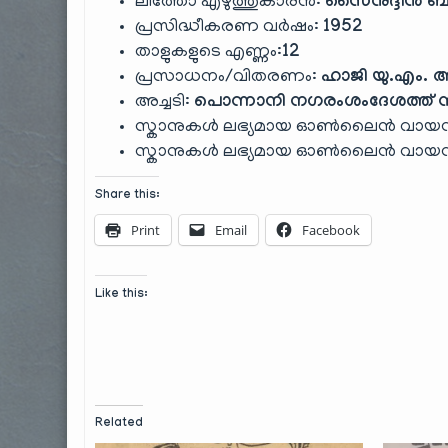
ലിത്തോ എഴുത്തുകാരൻ:
സൈനുദ്ദീൻ ബ
പ്രസിദ്ധീകരണ വർഷം:
1952
താളുകളുടെ എണ്ണം:
12
പ്രസാധനം/വിതരണം:
ഹാജി യു.എം. അ
അച്ചടി:
പൊന്നാനി നഗരംശംദേശത്ത് നൂ
സ്കാനുകൾ ലഭ്യമായ ഓൺലൈൻ വായനാ
സ്കാനുകൾ ലഭ്യമായ ഓൺലൈൻ വായനാ
Share this:
Print
Email
Facebook
Like this:
Related