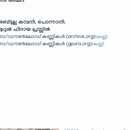
ിൻ അഹ്മദ്
ബ്ദുല്ല കമ്പനി, പൊന്നാനി.
റുൽ ഹിദായ പ്രസ്സിൽ
/ഡൗൺലോഡ് കണ്ണികൾ (archive.org):
കണ്ണി
/ഡൗൺലോഡ് കണ്ണികൾ (gpura.org):
കണ്ണി