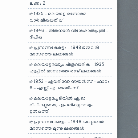
ലക്കം 2
1935 – മലയാള മനോരമ
വാർഷികപ്പതിപ്പ്
1946 – തിരുനാൾ വിശേഷാൽപ്രതി –
ദീപിക
പ്രസന്നകേരളം – 1948 ജനുവരി
മാസത്തെ ലക്കങ്ങൾ
മലയാളരാജ്യം ചിത്രവാരിക – 1935
ഏപ്രിൽ മാസത്തെ രണ്ട് ലക്കങ്ങൾ
1953 – എവരിഡേ സയൻസ് – ഫാറം
6 – എസ്സ്. എ. ജെയിംസ്
മലയാളമച്ചടിയിൽ ഏ,ഓ
ലിപികളുടെയും ഉപലികളുടെയും
ഉൽപ്പത്തി
പ്രസന്നകേരളം – 1946 ഒക്ടോബർ
മാസത്തെ മൂന്നു ലക്കങ്ങൾ