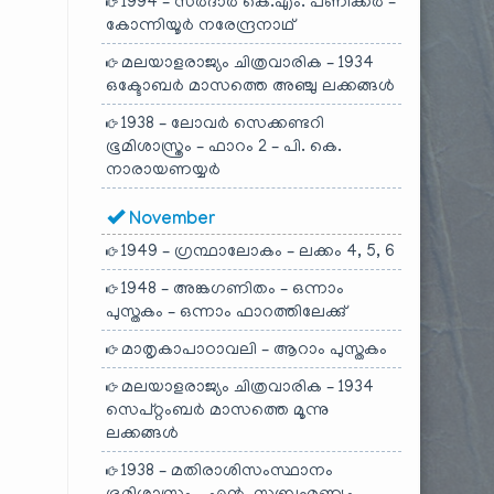
1994 – സർദാർ കെ.എം. പണിക്കർ –
കോന്നിയൂർ നരേന്ദ്രനാഥ്
മലയാളരാജ്യം ചിത്രവാരിക – 1934
ഒക്ടോബർ മാസത്തെ അഞ്ചു ലക്കങ്ങൾ
1938 – ലോവർ സെക്കണ്ടറി
ഭൂമിശാസ്ത്രം – ഫാറം 2 – പി. കെ.
നാരായണയ്യർ
November
1949 – ഗ്രന്ഥാലോകം – ലക്കം 4, 5, 6
1948 – അങ്കഗണിതം – ഒന്നാം
പുസ്തകം – ഒന്നാം ഫാറത്തിലേക്കു്
മാതൃകാപാഠാവലി – ആറാം പുസ്തകം
മലയാളരാജ്യം ചിത്രവാരിക – 1934
സെപ്റ്റംബർ മാസത്തെ മൂന്നു
ലക്കങ്ങൾ
1938 – മതിരാശിസംസ്ഥാനം