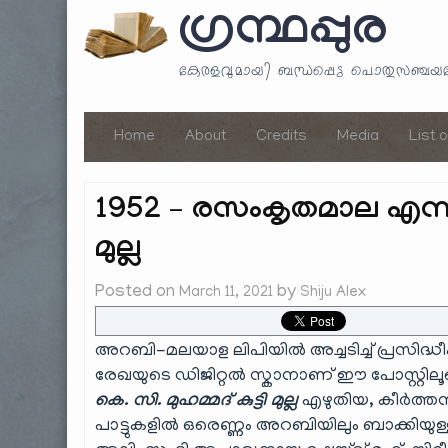
ഗ്രന്ഥപ്പുര
കേരളവുമായി ബന്ധപ്പെട്ട പൊതുസഞ്ച
Home
About
Credits
Media
List 
1952 – രസംകൃതമാല എന്ന കെസ
മുല്ല
Posted on
by
March 11, 2021
Shiju Alex
അറബി-മലയാള ലിപിയിൽ അച്ചടിച്ച് പ്രസിദ്ധീകര
രേഖയുടെ ഡിജിറ്റൽ സ്കാനാണ് ഈ പോസ്റ്റിലൂടെ
കെ. സി. മുഹമ്മദ് കുട്ടി മുല്ല
എഴുതിയ, കീർത്തനങ
പാട്ടുകളിൽ ഒരെണ്ണം അറബിയിലും ബാക്കിയുള