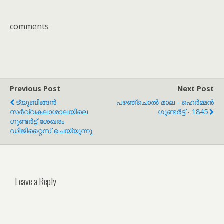
comments
Previous Post
Next Post
ട്യൂബിങ്ങൻ
പഴഞ്ചൊൽ മാല - ഹെർമ്മൻ
സർവ്വകലാശാലയിലെ
ഗുണ്ടർട്ട് - 1845
ഗുണ്ടർട്ട് ശേഖരം
ഡിജിറ്റൈസ് ചെയ്യുന്നു
Leave a Reply