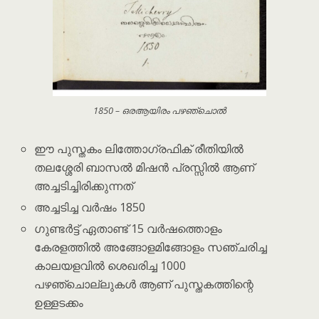
1850 – ഒരആയിരം പഴഞ്ചൊൽ
ഈ പുസ്തകം ലിത്തോഗ്രഫിക് രീതിയിൽ
തലശ്ശേരി ബാസൽ മിഷൻ പ്രസ്സിൽ ആണ്
അച്ചടിച്ചിരിക്കുന്നത്
അച്ചടിച്ച വർഷം 1850
ഗുണ്ടർട്ട് ഏതാണ്ട് 15 വർഷത്തൊളം
കേരളത്തിൽ അങ്ങോളമിങ്ങോളം സഞ്ചരിച്ച
കാലയളവിൽ ശെഖരിച്ച 1000
പഴഞ്ചൊല്ലുകൾ ആണ് പുസ്തകത്തിന്റെ
ഉള്ളടക്കം