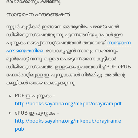
ഭാഗമാക്കാനും കഴിഞ്ഞു.
സായാഹ്ന ഫൗണ്ടെഷൻ
സ്കൂൾ കുട്ടികൾ ഇങ്ങനെ ഒരആയിരം പഴഞ്ചൊൽ
ഡിജിറ്റൈസ് ചെയ്യുന്നു എന്ന് അറിയച്ചപ്പോൾ ഈ
പുസ്തകം ടൈപ്പ് സെറ്റ് ചെയ്യാൻ തയാറായി
സായാഹ്ന
ഫൗണ്ടെഷനിലെ
രാധാകൃഷ്ണൻ സാറും സംഘവും
മുൻപോട്ട് വന്നു. വളരെ പെട്ടെന്ന് തന്നെ കുട്ടികൾ
ഡിജിറ്റൈസ് ചെയ്ത ഉള്ളടക്കം ഉപയോഗിച്ച് PDF, ePUB
ഫോർമാറ്റിലുള്ള ഇ-പുസ്തകങ്ങൾ നിർമ്മിച്ചു. അതിന്റെ
കണ്ണികൾ താഴെ കൊടുക്കുന്നു.
PDF ഇ-പുസ്തകം –
http://books.sayahna.org/ml/pdf/orayiram.pdf
ePUB ഇ-പുസ്തകം –
http://books.sayahna.org/ml/epub/orayiram.e
pub