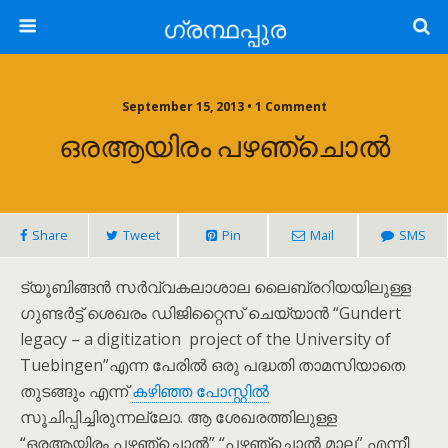
ഗ്രന്ഥപ്പുര
September 15, 2013 • 1 Comment
ഒരആയിരം പഴഞ്ചൊൽ
Share
Tweet
Pin
Mail
SMS
ട്യൂബിങ്ങൻ സർവ്വകലാശാല ലൈബ്രറിയയിലുള്ള
ഗുണ്ടർട്ട് ശെഖരം ഡിജിറ്റൈസ് ചെയ്യാൻ “Gundert
legacy – a digitization project of the University of
Tuebingen”എന്ന പേരിൽ ഒരു പദ്ധതി താമസിയാതെ
തുടങ്ങും എന്ന്
കഴിഞ്ഞ പോസ്റ്റിൽ
സൂചിപ്പിച്ചിരുന്നല്ലോ. ആ ശേഖരത്തിലുള്ള
“ഒരആയിരം പഴഞ്ചൊൽ” “പഴഞ്ചൊൽ മാല” എന്നീ