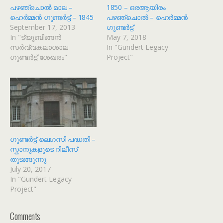
പഴഞ്ചൊൽ മാല –
1850 – ഒരആയിരം
ഹെർമ്മൻ ഗുണ്ടർട്ട് – 1845
പഴഞ്ചൊൽ – ഹെർമ്മൻ
September 17, 2013
ഗുണ്ടർട്ട്
In "ട്യൂബിങ്ങൻ
May 7, 2018
സർവ്വകലാശാല
In "Gundert Legacy
ഗുണ്ടർട്ട് ശേഖരം"
Project"
ഗുണ്ടർട്ട് ലെഗസി പദ്ധതി –
സ്കാനുകളുടെ റിലീസ്
തുടങ്ങുന്നു
July 20, 2017
In "Gundert Legacy
Project"
Comments