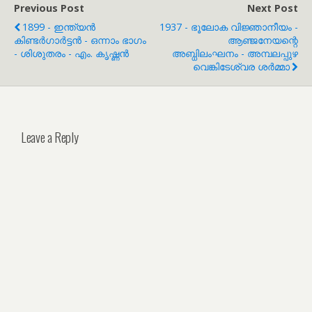
Previous Post
Next Post
1899 - ഇന്ത്യൻ
1937 - ഭൂലോക വിജ്ഞാനീയം -
കിണ്ടർഗാർട്ടൻ - ഒന്നാം ഭാഗം
ആഞ്ജനേയന്റെ
- ശിശുതരം - എം. കൃഷ്ണൻ
അബ്ധിലംഘനം - അമ്പലപ്പുഴ
വെങ്കിടേശ്വര ശർമ്മാ
Leave a Reply