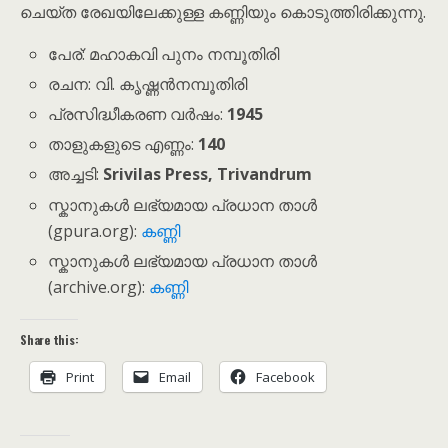
ചെയ്ത രേഖയിലേക്കുള്ള കണ്ണിയും കൊടുത്തിരിക്കുന്നു.
പേര്: മഹാകവി പുനം നമ്പൂതിരി
രചന: വി. കൃഷ്ണൻനമ്പൂതിരി
പ്രസിദ്ധീകരണ വർഷം:
1945
താളുകളുടെ എണ്ണം:
140
അച്ചടി:
Srivilas Press, Trivandrum
സ്കാനുകൾ ലഭ്യമായ പ്രധാന താൾ
(gpura.org):
കണ്ണി
സ്കാനുകൾ ലഭ്യമായ പ്രധാന താൾ
(archive.org):
കണ്ണി
Share this:
Print
Email
Facebook