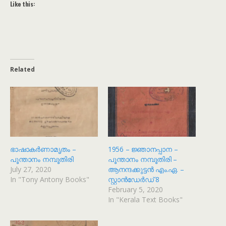
Like this:
Related
ഭാഷാകർണാമൃതം –
1956 – ജ്ഞാനപ്പാന –
പൂന്താനം നമ്പൂതിരി
പൂന്താനം നമ്പൂതിരി –
July 27, 2020
ആനന്ദക്കുട്ടൻ എം.ഏ. –
In "Tony Antony Books"
സ്റ്റാൻഡേർഡ് 8
February 5, 2020
In "Kerala Text Books"