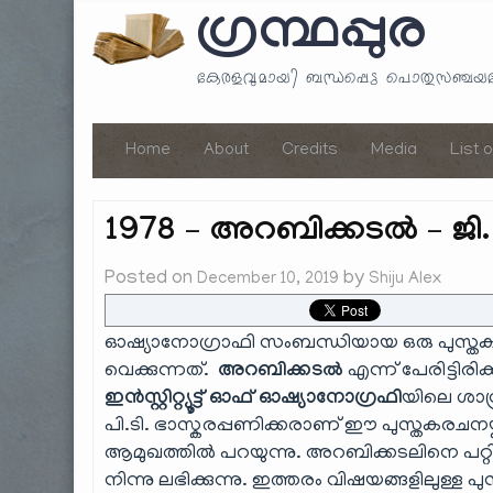
ഗ്രന്ഥപ്പുര
കേരളവുമായി ബന്ധപ്പെട്ട പൊതുസഞ്ച
Home
About
Credits
Media
List 
1978 – അറബിക്കടൽ – ജ
Posted on
by
December 10, 2019
Shiju Alex
ഓഷ്യാനോഗ്രാഫി സംബന്ധിയായ ഒരു പുസ്തകത്ത
വെക്കുന്നത്.
അറബിക്കടൽ
എന്ന് പേരിട്ടിരി
ഇൻസ്റ്റിറ്റ്യൂട്ട് ഓഫ് ഓഷ്യാനോഗ്രഫി
യിലെ ശാസ
പി.ടി. ഭാസ്കരപ്പണിക്കരാണ് ഈ പുസ്തകരചന
ആമുഖത്തിൽ പറയുന്നു. അറബിക്കടലിനെ പറ
നിന്നു ലഭിക്കുന്നു. ഇത്തരം വിഷയങ്ങളിലുള