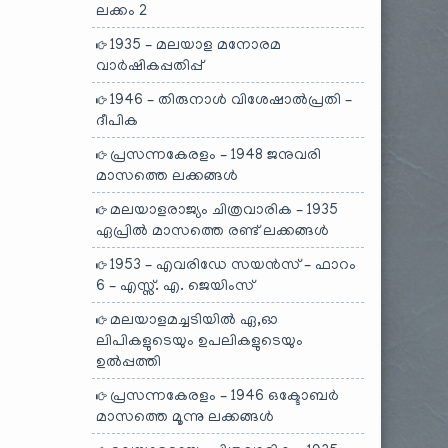
ലക്കം 2
1935 – മലയാള മനോരമ
വാർഷികപ്പതിപ്പ്
1946 – തിരുനാൾ വിശേഷാൽപ്രതി –
ദീപിക
പ്രസന്നകേരളം – 1948 ജനുവരി
മാസത്തെ ലക്കങ്ങൾ
മലയാളരാജ്യം ചിത്രവാരിക – 1935
ഏപ്രിൽ മാസത്തെ രണ്ട് ലക്കങ്ങൾ
1953 – എവരിഡേ സയൻസ് – ഫാറം
6 – എസ്സ്. എ. ജെയിംസ്
മലയാളമച്ചടിയിൽ ഏ,ഓ
ലിപികളുടെയും ഉപലികളുടെയും
ഉൽപ്പത്തി
പ്രസന്നകേരളം – 1946 ഒക്ടോബർ
മാസത്തെ മൂന്നു ലക്കങ്ങൾ