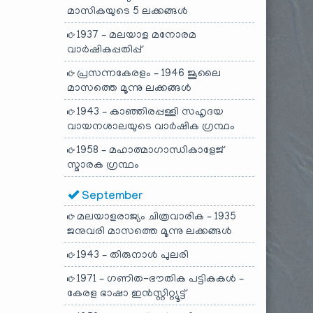
മാസികയുടെ 5 ലക്കങ്ങൾ
1937 – മലയാള മനോരമ
വാർഷികപ്പതിപ്പ്
പ്രസന്നകേരളം – 1946 ജൂലൈ
മാസത്തെ മൂന്നു ലക്കങ്ങൾ
1943 – കാഞ്ഞിരപ്പള്ളി സഹൃദയ
വായനശാലയുടെ വാർഷിക ഗ്രന്ഥം
1958 – മഹാത്മാഗാന്ധികാളേജ്
സ്മാരക ഗ്രന്ഥം
September
മലയാളരാജ്യം ചിത്രവാരിക – 1935
ജനുവരി മാസത്തെ മൂന്നു ലക്കങ്ങൾ
1943 – തിരുനാൾ പുലരി
1971 – ഗണിത-ഭൗതിക പട്ടികകൾ –
കേരള ഭാഷാ ഇൻസ്റ്റിറ്റ്യൂട്ട്