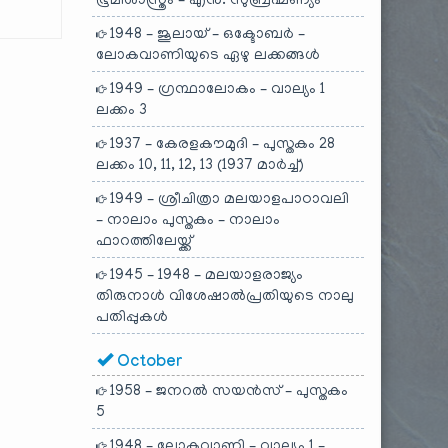
ഭൂമിശാസ്ത്രം – എൻ. സുബ്രഹ്മണ്യം
1948 – ജൂലായ് – ഒക്ടോബർ –
ലോകവാണിയുടെ ഏഴു ലക്കങ്ങൾ
1949 – ഗ്രന്ഥാലോകം – വാല്യം 1
ലക്കം 3
1937 – കേരളകൗമുദി – പുസ്തകം 28
ലക്കം 10, 11, 12, 13 (1937 മാർച്ച്)
1949 – ശ്രീചിത്രാ മലയാളപാഠാവലി
– നാലാം പുസ്തകം – നാലാം
ഫാറത്തിലേയ്ക്ക്
1945 – 1948 – മലയാളരാജ്യം
തിരുനാൾ വിശേഷാൽപ്രതിയുടെ നാലു
പതിപ്പുകൾ
October
1958 – ജനറൽ സയൻസ് – പുസ്തകം
5
1948 – ലോകവാണി – വാല്യം 1 –