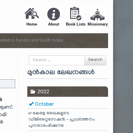
Home
About
Book Lists
Missionary
ated to Kerala and South India)
Search
Search
for
മുൻകാല ലേഖനങ്ങൾ
2022
ൽ
October
ണ്.
കേരള രേഖകളുടെ
ാമി
ഡിജിറ്റൈസേഷൻ – പ്രവർത്തനം
ിൽ
പുനരാരംഭിക്കുന്നു