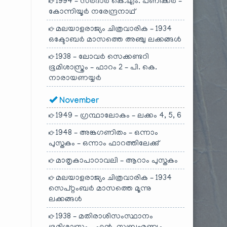
1994 – സർദാർ കെ.എം. പണിക്കർ –
കോന്നിയൂർ നരേന്ദ്രനാഥ്
മലയാളരാജ്യം ചിത്രവാരിക – 1934
ഒക്ടോബർ മാസത്തെ അഞ്ചു ലക്കങ്ങൾ
1938 – ലോവർ സെക്കണ്ടറി
ഭൂമിശാസ്ത്രം – ഫാറം 2 – പി. കെ.
നാരായണയ്യർ
November
1949 – ഗ്രന്ഥാലോകം – ലക്കം 4, 5, 6
1948 – അങ്കഗണിതം – ഒന്നാം
പുസ്തകം – ഒന്നാം ഫാറത്തിലേക്കു്
മാതൃകാപാഠാവലി – ആറാം പുസ്തകം
മലയാളരാജ്യം ചിത്രവാരിക – 1934
സെപ്റ്റംബർ മാസത്തെ മൂന്നു
ലക്കങ്ങൾ
1938 – മതിരാശിസംസ്ഥാനം