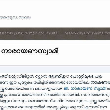
Skip
to
യരേഖകളുടെ ശേഖരം
content
of Kerala public domain documents
Missionary Documents (rel
ി. നാരായണസ്വാമി
ിന്റെ ഡിജിറ്റൽ സ്കാൻ ആണ് ഈ പോസ്റ്റിലൂടെ പങ്കു
ക്കുന്ന ഈ പുസ്തകം രചിച്ചിരിക്കുന്നത്, ഗോവയിലെ
നാഷണ
്ത്രജ്ഞനായിരുന്ന മലയാളിയായ
ജി. നാരായണ സ്വാമി
ആ
യ്ക്കു പ്രചോദനമായതെന്ന് രചയിതാവായ ജി. നാരായണസ്വ
്റിയുള്ള ധാരാളം വൈജ്ഞാനികവിവരങ്ങൾ ഈ പുസ്തകത്ത
്ള പുസ്തകങ്ങൾ മലയാളത്തിൽ അത്യപൂർവ്വം ആണ് എന്നത് ഈ