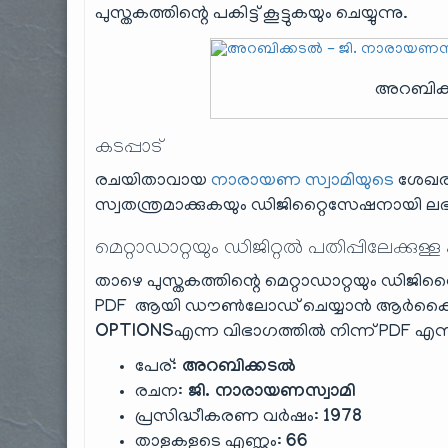
പുസ്തകത്തിന്റെ പകിട്ട് കൂട്ടുകയും ചെയ്യുന്നു.
അറബിക്
കടപ്പാട്
രചയിതാവായ
നാരായണ സ്വാമിയുടെ
ശേഖരത
സ്വതന്ത്രമാക്കുകയും ഡിജിറ്റൈസേഷനായി ലഭ്യ
മെറ്റാഡാറ്റയും ഡിജിറ്റൽ പതിപ്പിലേക്കുള്ള
താഴെ പുസ്തകത്തിന്റെ മെറ്റാഡാറ്റയും ഡിജിറ്റ
PDF ആയി ഡൗൺലോഡ് ചെയ്യാൻ ആർക്കൈവ
OPTIONS
എന്ന വിഭാഗത്തിൽ നിന്ന് PDF എന്നത
പേര്:
അറബിക്കടൽ
രചന:
ജി. നാരായണസ്വാമി
പ്രസിദ്ധീകരണ വർഷം:
1978
താളുകളുടെ എണ്ണം:
66