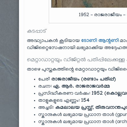
1952 – രാജരാജീയം –
കടപ്പാട്
അദ്ധ്യാപകൻ കൂടിയായ
ടോണി ആന്റണി
മാ
ഡിജിറ്റൈസേഷനായി ലഭ്യമാക്കിയ അദ്ദേഹത്തി
മെറ്റാഡാറ്റയും ഡിജിറ്റൽ പതിപ്പിലേക്കുള്ള
താഴെ പുസ്തകത്തിന്റെ മെറ്റാഡാറ്റയും ഡിജിറ്റ
പേര്:
രാജരാജീയം (രണ്ടാം പതിപ്പ്)
രചന:
ഏ. ആർ. രാജരാജവർമ്മ
പ്രസിദ്ധീകരണ വർഷം:
1952 (കൊല്ലവ
താളുകളുടെ എണ്ണം:
154
അച്ചടി:
കമലാലയ പ്രസ്സ്, തിരുവനന്തപു
സ്കാനുകൾ ലഭ്യമായ പ്രധാന താൾ (gpur
സ്കാനുകൾ ലഭ്യമായ പ്രധാന താൾ (archi