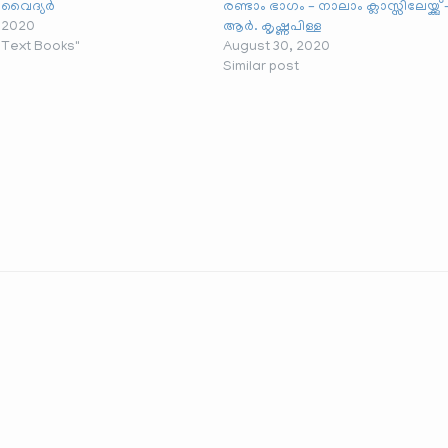
വൈദ്യർ
രണ്ടാം ഭാഗം – നാലാം ക്ലാസ്സിലേയ്ക്കു്
 2020
ആർ. കൃഷ്ണപിള്ള
a Text Books"
August 30, 2020
Similar post