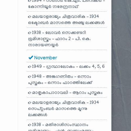
1994 – സർദാർ കെ.എം. പണിക്കർ –
കോന്നിയൂർ നരേന്ദ്രനാഥ്
മലയാളരാജ്യം ചിത്രവാരിക – 1934
ഒക്ടോബർ മാസത്തെ അഞ്ചു ലക്കങ്ങൾ
1938 – ലോവർ സെക്കണ്ടറി
ഭൂമിശാസ്ത്രം – ഫാറം 2 – പി. കെ.
നാരായണയ്യർ
November
1949 – ഗ്രന്ഥാലോകം – ലക്കം 4, 5, 6
1948 – അങ്കഗണിതം – ഒന്നാം
പുസ്തകം – ഒന്നാം ഫാറത്തിലേക്കു്
മാതൃകാപാഠാവലി – ആറാം പുസ്തകം
മലയാളരാജ്യം ചിത്രവാരിക – 1934
സെപ്റ്റംബർ മാസത്തെ മൂന്നു
ലക്കങ്ങൾ
1938 – മതിരാശിസംസ്ഥാനം