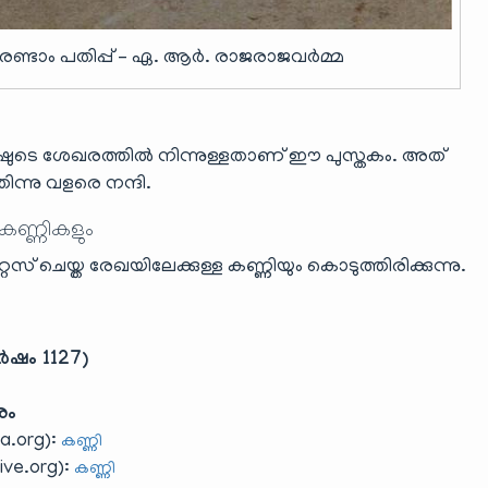
 രണ്ടാം പതിപ്പ് – ഏ. ആർ. രാജരാജവർമ്മ
ഷുടെ ശേഖരത്തിൽ നിന്നുള്ളതാണ് ഈ പുസ്തകം. അത്
ന്നു വളരെ നന്ദി.
 കണ്ണികളും
ൈസ് ചെയ്ത രേഖയിലേക്കുള്ള കണ്ണിയും കൊടുത്തിരിക്കുന്നു.
ർഷം 1127)
രം
a.org):
കണ്ണി
ve.org):
കണ്ണി