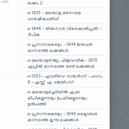
 – സി.
ലക്കം 2
1935 – മലയാള മനോരമ
വാർഷികപ്പതിപ്പ്
1946 – തിരുനാൾ വിശേഷാൽപ്രതി –
ദീപിക
പ്രസന്നകേരളം – 1948 ജനുവരി
മാസത്തെ ലക്കങ്ങൾ
മലയാളരാജ്യം ചിത്രവാരിക – 1935
ഏപ്രിൽ മാസത്തെ രണ്ട് ലക്കങ്ങൾ
1953 – എവരിഡേ സയൻസ് – ഫാറം
6 – എസ്സ്. എ. ജെയിംസ്
മലയാളമച്ചടിയിൽ ഏ,ഓ
ലിപികളുടെയും ഉപലികളുടെയും
ഉൽപ്പത്തി
പ്രസന്നകേരളം – 1946 ഒക്ടോബർ
മാസത്തെ മൂന്നു ലക്കങ്ങൾ