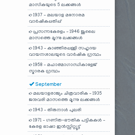
മാസികയുടെ 5 ലക്കങ്ങൾ
1937 – മലയാള മനോരമ
വാർഷികപ്പതിപ്പ്
പ്രസന്നകേരളം – 1946 ജൂലൈ
മാസത്തെ മൂന്നു ലക്കങ്ങൾ
1943 – കാഞ്ഞിരപ്പള്ളി സഹൃദയ
വായനശാലയുടെ വാർഷിക ഗ്രന്ഥം
1958 – മഹാത്മാഗാന്ധികാളേജ്
സ്മാരക ഗ്രന്ഥം
September
മലയാളരാജ്യം ചിത്രവാരിക – 1935
ജനുവരി മാസത്തെ മൂന്നു ലക്കങ്ങൾ
1943 – തിരുനാൾ പുലരി
1971 – ഗണിത-ഭൗതിക പട്ടികകൾ –
കേരള ഭാഷാ ഇൻസ്റ്റിറ്റ്യൂട്ട്