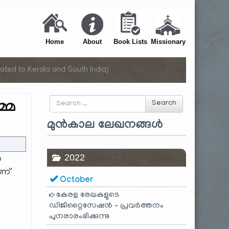
Home
About
Book Lists
Missionary
ated to Kerala and South India)
Search
മ്മ
Search
for
മുൻകാല ലേഖനങ്ങൾ
2022
ഈ
ാണ്
October
കേരള രേഖകളുടെ
ഡിജിറ്റൈസേഷൻ – പ്രവർത്തനം
പുനരാരംഭിക്കുന്നു