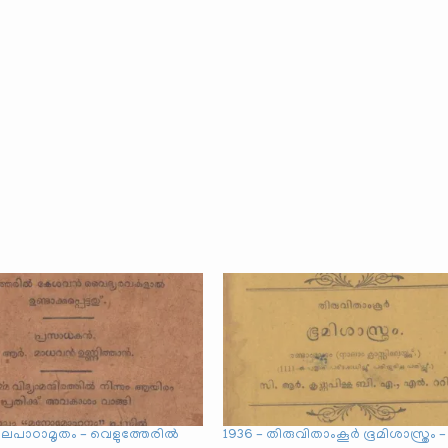
ാലപാഠാമൃതം – വെളുത്തേരിൽ
1936 – തിരുവിതാംകൂർ ഭൂമിശാസ്ത്രം –