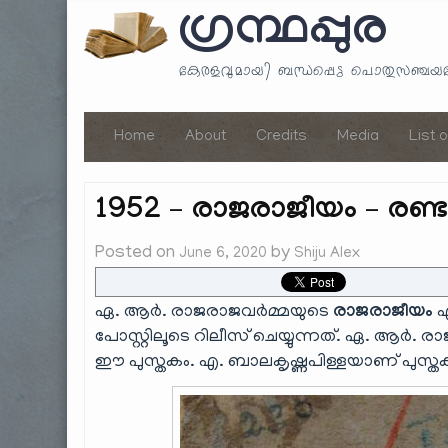
ഗ്രന്ഥപ്പുര
കേരളവുമായി ബന്ധപ്പെട്ട പൊതുസഞ്ച
Home
About
Credits
Media
List 
1952 – രാജരാജീയം – രണ്
Posted on
by
June 6, 2020
Shiju Alex
ഏ. ആർ. രാജരാജവർമ്മയുടെ
രാജരാജീയം
എ
പോസ്റ്റിലൂടെ റിലീസ് ചെയ്യുന്നത്. ഏ. 
ഈ പുസ്തകം. എ. ബാലകൃഷ്ണപിള്ളയാണ് പുസ്തകം എ