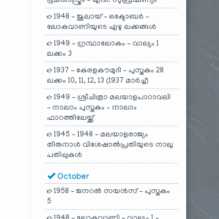
ഭൂമിശാസ്ത്രം – എൻ. സുബ്രഹ്മണ്യം
1948 – ജൂലായ് – ഒക്ടോബർ –
ലോകവാണിയുടെ ഏഴു ലക്കങ്ങൾ
1949 – ഗ്രന്ഥാലോകം – വാല്യം 1
ലക്കം 3
1937 – കേരളകൗമുദി – പുസ്തകം 28
ലക്കം 10, 11, 12, 13 (1937 മാർച്ച്)
1949 – ശ്രീചിത്രാ മലയാളപാഠാവലി
– നാലാം പുസ്തകം – നാലാം
ഫാറത്തിലേയ്ക്ക്
1945 – 1948 – മലയാളരാജ്യം
തിരുനാൾ വിശേഷാൽപ്രതിയുടെ നാലു
പതിപ്പുകൾ
October
1958 – ജനറൽ സയൻസ് – പുസ്തകം
5
1948 – ലോകവാണി – വാല്യം 1 –