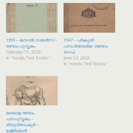
1959 – ജനറൽ സയൻസ് –
1947 – പ്രകൃതി
രണ്ടാം പുസ്തകം
പാഠപ്രവേശിക (രണ്ടാം
February 15, 2020
ഭാഗം)
In "Kerala Text Books"
June 24, 2020
In "Kerala Text Books"
മലയാള രണ്ടാം
പാഠപുസ്തകം –
തിരുവിതാംകൂർ –
മൿമില്ലൻ