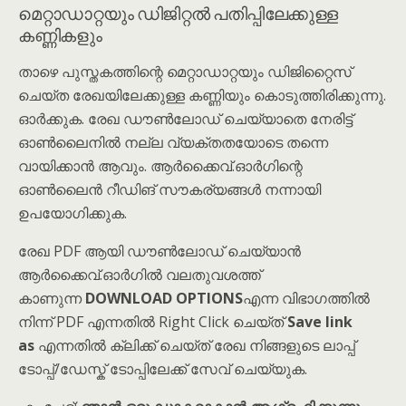
മെറ്റാഡാറ്റയും ഡിജിറ്റൽ പതിപ്പിലേക്കുള്ള
കണ്ണികളും
താഴെ പുസ്തകത്തിന്റെ മെറ്റാഡാറ്റയും ഡിജിറ്റൈസ്
ചെയ്ത രേഖയിലേക്കുള്ള കണ്ണിയും കൊടുത്തിരിക്കുന്നു.
ഓർക്കുക. രേഖ ഡൗൺലോഡ് ചെയ്യാതെ നേരിട്ട്
ഓൺലൈനിൽ നല്ല വ്യക്തതയോടെ തന്നെ
വായിക്കാൻ ആവും. ആർക്കൈവ്.ഓർഗിന്റെ
ഓൺലൈൻ റീഡിങ് സൗകര്യങ്ങൾ നന്നായി
ഉപയോഗിക്കുക.
രേഖ PDF ആയി ഡൗൺലോഡ് ചെയ്യാൻ
ആർക്കൈവ്.ഓർഗിൽ വലതുവശത്ത്
കാണുന്ന
DOWNLOAD OPTIONS
എന്ന വിഭാഗത്തിൽ
നിന്ന് PDF എന്നതിൽ Right Click ചെയ്ത്
Save link
as
എന്നതിൽ ക്ലിക്ക് ചെയ്ത് രേഖ നിങ്ങളുടെ ലാപ്പ്
ടോപ്പ്/ഡേസ്ക് ടോപ്പിലേക്ക് സേവ് ചെയ്യുക.