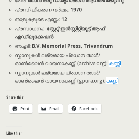
പേര്:
ഞാൻ ഒരു ഡാക്ടറാകാൻ ആഗ്രഹിക്കുന്നു
പ്രസിദ്ധീകരണ വർഷം:
1970
താളുകളുടെ എണ്ണം:
12
പ്രസാധനം:
സ്റ്റേറ്റ് ഇൻസ്റ്റിറ്റ്യൂട്ട് ആഫ്
എഡ്യൂക്കേഷൻ
അച്ചടി:
B.V. Memorial Press, Trivandrum
സ്കാനുകൾ ലഭ്യമായ പ്രധാന താൾ/
ഓൺലൈൻ വായനാകണ്ണി (archive.org):
കണ്ണി
സ്കാനുകൾ ലഭ്യമായ പ്രധാന താൾ/
ഓൺലൈൻ വായനാകണ്ണി (gpura.org):
കണ്ണി
Share this:
Print
Email
Facebook
Like this: