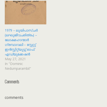
1979 – ലൂയിപാസ്ചർ
(ലഘുജീവചരിത്രം) –
ലോകമഹാന്മാർ
ഗ്രന്ഥാവലി – സ്റ്റേറ്റു്
ഇൻസ്റ്റിറ്റ്യൂട്ടു് ഓഫ്
എഡ്യൂക്കേഷൻ
May 27, 2021
In "Dominic
Nedumparambil"
Comments
comments