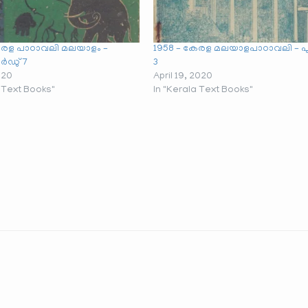
േരള പാഠാവലി മലയാളം –
1958 – കേരള മലയാളപാഠാവലി – പ
ർഡു് 7
3
020
April 19, 2020
a Text Books"
In "Kerala Text Books"