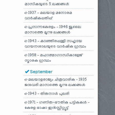
മാസികയുടെ 5 ലക്കങ്ങൾ
1937 – മലയാള മനോരമ
വാർഷികപ്പതിപ്പ്
പ്രസന്നകേരളം – 1946 ജൂലൈ
മാസത്തെ മൂന്നു ലക്കങ്ങൾ
1943 – കാഞ്ഞിരപ്പള്ളി സഹൃദയ
വായനശാലയുടെ വാർഷിക ഗ്രന്ഥം
1958 – മഹാത്മാഗാന്ധികാളേജ്
സ്മാരക ഗ്രന്ഥം
September
മലയാളരാജ്യം ചിത്രവാരിക – 1935
ജനുവരി മാസത്തെ മൂന്നു ലക്കങ്ങൾ
1943 – തിരുനാൾ പുലരി
1971 – ഗണിത-ഭൗതിക പട്ടികകൾ –
കേരള ഭാഷാ ഇൻസ്റ്റിറ്റ്യൂട്ട്