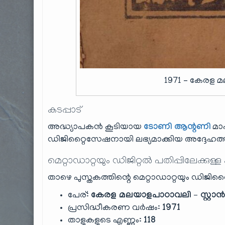
1971 – കേരള മ
കടപ്പാട്
അദ്ധ്യാപകൻ കൂടിയായ
ടോണി ആന്റണി
മാ
ഡിജിറ്റൈസേഷനായി ലഭ്യമാക്കിയ അദ്ദേഹത്തി
മെറ്റാഡാറ്റയും ഡിജിറ്റൽ പതിപ്പിലേക്കുള്ള
താഴെ പുസ്തകത്തിന്റെ മെറ്റാഡാറ്റയും ഡിജിറ്റ
പേര്:
കേരള മലയാളപാഠാവലി – സ്റ്റാ
പ്രസിദ്ധീകരണ വർഷം:
1971
താളുകളുടെ എണ്ണം:
118