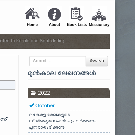
Home
About
Book Lists
Missionary
ated to Kerala and South India)
Search
Search
for
മുൻകാല ലേഖനങ്ങൾ
2022
October
കേരള രേഖകളുടെ
ൈസ്
ഡിജിറ്റൈസേഷൻ – പ്രവർത്തനം
പുനരാരംഭിക്കുന്നു