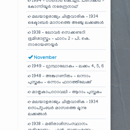
1994 – സർദാർ കെ.എം. പണിക്കർ –
കോന്നിയൂർ നരേന്ദ്രനാഥ്
മലയാളരാജ്യം ചിത്രവാരിക – 1934
ഒക്ടോബർ മാസത്തെ അഞ്ചു ലക്കങ്ങൾ
1938 – ലോവർ സെക്കണ്ടറി
ഭൂമിശാസ്ത്രം – ഫാറം 2 – പി. കെ.
നാരായണയ്യർ
November
1949 – ഗ്രന്ഥാലോകം – ലക്കം 4, 5, 6
1948 – അങ്കഗണിതം – ഒന്നാം
പുസ്തകം – ഒന്നാം ഫാറത്തിലേക്കു്
മാതൃകാപാഠാവലി – ആറാം പുസ്തകം
മലയാളരാജ്യം ചിത്രവാരിക – 1934
സെപ്റ്റംബർ മാസത്തെ മൂന്നു
ലക്കങ്ങൾ
1938 – മതിരാശിസംസ്ഥാനം