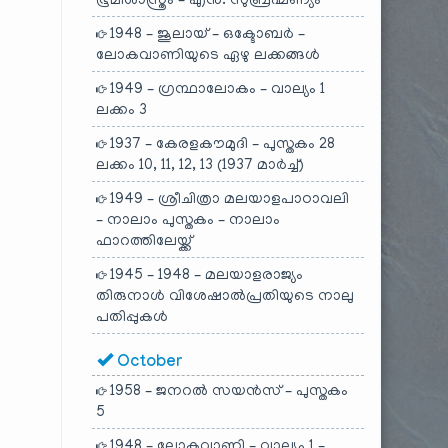
ഭൂമിശാസ്ത്രം – എൻ. സുബ്രഹ്മണ്യം
1948 – ജൂലായ് – ഒക്ടോബർ –
ലോകവാണിയുടെ ഏഴു ലക്കങ്ങൾ
1949 – ഗ്രന്ഥാലോകം – വാല്യം 1
ലക്കം 3
1937 – കേരളകൗമുദി – പുസ്തകം 28
ലക്കം 10, 11, 12, 13 (1937 മാർച്ച്)
1949 – ശ്രീചിത്രാ മലയാളപാഠാവലി
– നാലാം പുസ്തകം – നാലാം
ഫാറത്തിലേയ്ക്ക്
1945 – 1948 – മലയാളരാജ്യം
തിരുനാൾ വിശേഷാൽപ്രതിയുടെ നാലു
പതിപ്പുകൾ
October
1958 – ജനറൽ സയൻസ് – പുസ്തകം
5
1948 – ലോകവാണി – വാല്യം 1 –