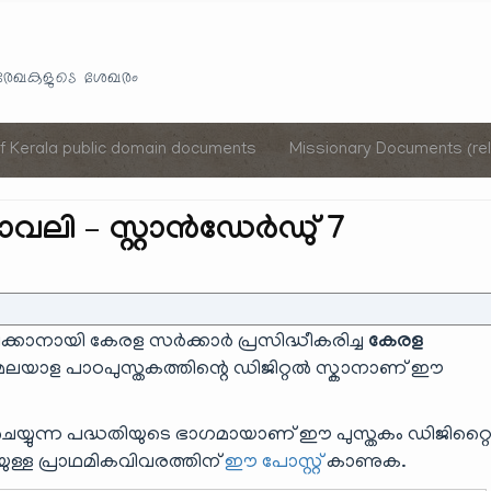
Skip
to
യരേഖകളുടെ ശേഖരം
content
of Kerala public domain documents
Missionary Documents (rel
ലി – സ്റ്റാൻഡേർഡു് 7
ിക്കാനായി കേരള സർക്കാർ പ്രസിദ്ധീകരിച്ച
കേരള
ലയാള പാഠപുസ്തകത്തിന്റെ ഡിജിറ്റൽ സ്കാനാണ് ഈ
െയ്യുന്ന പദ്ധതിയുടെ ഭാഗമായാണ് ഈ പുസ്തകം ഡിജിറ്റ
ിയുള്ള പ്രാഥമികവിവരത്തിന്
ഈ പോസ്റ്റ്
കാണുക.