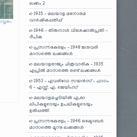
ലക്കം 2
1935 – മലയാള മനോരമ
വാർഷികപ്പതിപ്പ്
ുസ്തകം
1946 – തിരുനാൾ വിശേഷാൽപ്രതി –
ദീപിക
പ്രസന്നകേരളം – 1948 ജനുവരി
മാസത്തെ ലക്കങ്ങൾ
മലയാളരാജ്യം ചിത്രവാരിക – 1935
ഏപ്രിൽ മാസത്തെ രണ്ട് ലക്കങ്ങൾ
1953 – എവരിഡേ സയൻസ് – ഫാറം
6 – എസ്സ്. എ. ജെയിംസ്
മലയാളമച്ചടിയിൽ ഏ,ഓ
ലിപികളുടെയും ഉപലികളുടെയും
ഉൽപ്പത്തി
പ്രസന്നകേരളം – 1946 ഒക്ടോബർ
മാസത്തെ മൂന്നു ലക്കങ്ങൾ