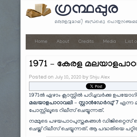
ഗ്രന്ഥപ്പുര
കേരളവുമായി ബന്ധപ്പെട്ട പൊതുസഞ്ച
Home
About
Credits
Media
List 
1971 – കേരള മലയാളപാഠാവ
Posted on
by
July 10, 2020
Shiju Alex
1971ൽ ഏഴാം ക്ലാസ്സിൽ പഠിച്ചവർക്കു ഉപയോഗ
മലയാളപാഠാവലി – സ്റ്റാൻഡേർഡു് 7
എന്ന മ
പോസ്റ്റിലൂടെ റിലീസ് ചെയ്യുന്നത്.
നമ്മുടെ പഴയപാഠപുസ്തകങ്ങൾ ഡിജിറ്റൈസ് ച
ചെയ്ത് റിലീസ് ചെയ്യുന്നത്. ആ പദ്ധതിയെ പറ്റ