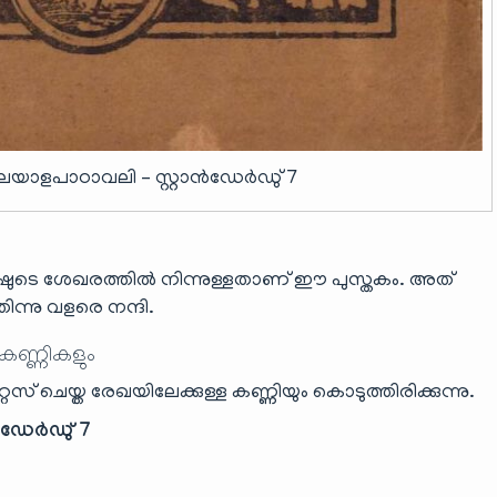
ലയാളപാഠാവലി – സ്റ്റാൻഡേർഡു് 7
ഷുടെ ശേഖരത്തിൽ നിന്നുള്ളതാണ് ഈ പുസ്തകം. അത്
ന്നു വളരെ നന്ദി.
 കണ്ണികളും
ൈസ് ചെയ്ത രേഖയിലേക്കുള്ള കണ്ണിയും കൊടുത്തിരിക്കുന്നു.
ൻഡേർഡു് 7