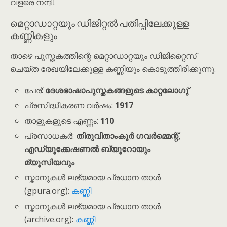
വളരെ നന്ദി.
മെറ്റാഡാറ്റയും ഡിജിറ്റൽ പതിപ്പിലേക്കുള്ള
കണ്ണികളും
താഴെ പുസ്തകത്തിന്റെ മെറ്റാഡാറ്റയും ഡിജിറ്റൈസ്
ചെയ്ത രേഖയിലേക്കുള്ള കണ്ണിയും കൊടുത്തിരിക്കുന്നു.
പേര്:
ദേശഭാഷാപുസ്തകങ്ങളുടെ കാറ്റലോഗു്
പ്രസിദ്ധീകരണ വർഷം:
1917
താളുകളുടെ എണ്ണം:
110
പ്രസാധകർ:
തിരുവിതാംകൂർ ഗവർമ്മെന്റ്,
എഡ്യൂക്കേഷണൽ ബ്യൂറോയും
മ്യൂസിയവും
സ്കാനുകൾ ലഭ്യമായ പ്രധാന താൾ
(gpura.org):
കണ്ണി
സ്കാനുകൾ ലഭ്യമായ പ്രധാന താൾ
(archive.org):
കണ്ണി