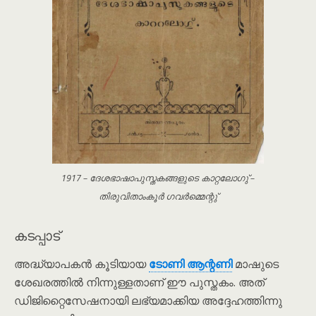
1917 – ദേശഭാഷാപുസ്തകങ്ങളുടെ കാറ്റലോഗു് –
തിരുവിതാംകൂർ ഗവർമ്മെന്റു്
കടപ്പാട്
അദ്ധ്യാപകൻ കൂടിയായ
ടോണി ആന്റണി
മാഷുടെ
ശേഖരത്തിൽ നിന്നുള്ളതാണ് ഈ പുസ്തകം. അത്
ഡിജിറ്റൈസേഷനായി ലഭ്യമാക്കിയ അദ്ദേഹത്തിന്നു