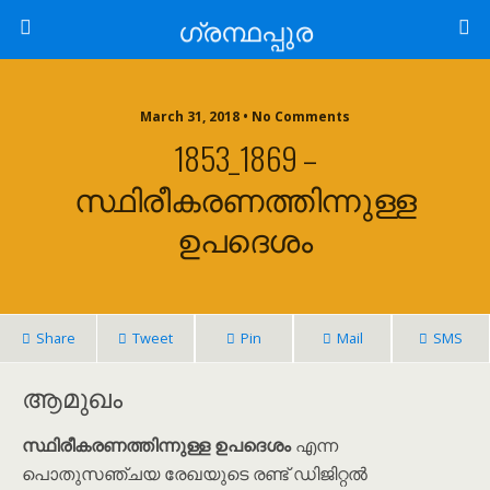
ഗ്രന്ഥപ്പുര
March 31, 2018 • No Comments
1853_1869 –
സ്ഥിരീകരണത്തിന്നുള്ള
ഉപദെശം
Share
Tweet
Pin
Mail
SMS
ആമുഖം
സ്ഥിരീകരണത്തിന്നുള്ള ഉപദെശം
എന്ന
പൊതുസഞ്ചയ രേഖയുടെ രണ്ട് ഡിജിറ്റൽ