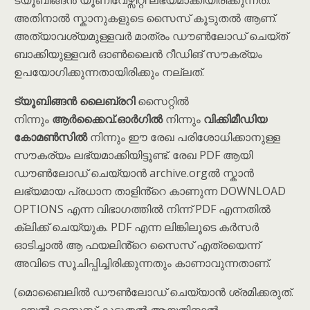
ട്യൂബിങ്ങൻ യൂണിവേഴ്സിറ്റി ലഭ്യമാക്കിയിരിക്കുന്നത്.
അതിനാൽ സ്കാനുകളുടെ സൈസ് കൂടുതൽ ആണ്.
അത്യാവശ്യമുള്ളവർ മാത്രം ഡൗൺലോഡ് ചെയ്ത്
ബാക്കിയുള്ളവർ ഓൺലൈൻ റീഡിങ് സൗകര്യം
ഉപയോഗിക്കുന്നതായിരിക്കും നല്ലത്.
ട്യൂബിങ്ങൻ ലൈബ്രറി
സൈറ്റിൽ
നിന്നും
ആർക്കൈവ്.ഓർഗിൽ
നിന്നും
വിക്കിമീഡിയ
കോമൺസിൽ
നിന്നും ഈ രേഖ പരിശോധിക്കാനുള്ള
സൗകര്യം ലഭ്യമാക്കിയിട്ടൂണ്ട്. രേഖ PDF ആയി
ഡൗൺലോഡ് ചെയ്യാൻ archive.orgൽ സ്കാൻ
ലഭ്യമായ പ്രധാന താളിൻ്റെ കാണുന്ന DOWNLOAD
OPTIONS എന്ന വിഭാഗത്തിൽ നിന്ന് PDF എന്നതിൽ
ക്ലിക്ക് ചെയ്യുക. PDF എന്ന ലിങ്കിലൂടെ കർസർ
ഓടിച്ചാൽ ആ ഫയലിൻ്റെ സൈസ് എത്രയെന്ന്
അവിടെ സൂചിപ്പിച്ചിരിക്കുന്നതും കാണാവുന്നതാണ്.
(മൊബൈലിൽ ഡൗൺലോഡ് ചെയ്യാൻ ശ്രമിക്കരുത്.