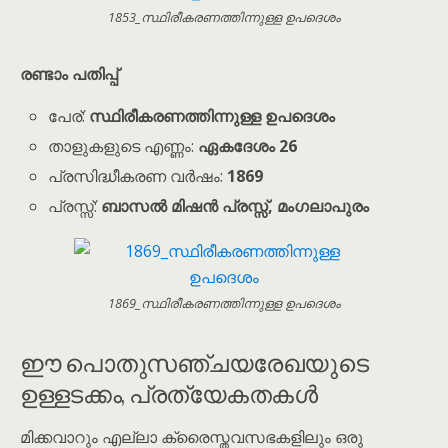
1853_സ്ഥിരീകരണത്തിന്നുള്ള ഉപദെശം
രണ്ടാം പതിപ്പ്
പേര്:
സ്ഥിരീകരണത്തിന്നുള്ള ഉപദെശം
താളുകളുടെ എണ്ണം:
ഏകദേശം 26
പ്രസിദ്ധീകരണ വർഷം:
1869
പ്രസ്സ്:
ബാസൽ മിഷൻ പ്രസ്സ്, മംഗലാപുരം
1869_സ്ഥിരീകരണത്തിന്നുള്ള ഉപദെശം
ഈ പൊതുസഞ്ചയരേഖയുടെ
ഉള്ളടക്കം, പ്രത്യേകതകൾ
മിക്കവാറും എല്ലാ ക്രൈസ്തവസഭകളിലും ഒരു