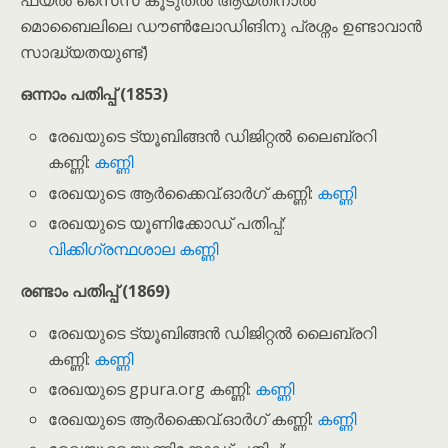
ഫയൽ സൈസ് കൂടുതൽ ആയതിനാൽ
മൊബൈലിലെ ഡൗ‌ൺലോഡിങിനു പ്രശ്നം ഉണ്ടാവാൻ
സാദ്ധ്യതയുണ്ട്)
ഒന്നാം പതിപ്പ് (1853)
രേഖയുടെ ട്യൂബിങ്ങൻ ഡിജിറ്റൽ ലൈബ്രറി
കണ്ണി:
കണ്ണി
രേഖയുടെ ആർക്കൈവ്.ഓർഗ് കണ്ണി:
കണ്ണി
രേഖയുടെ യൂണിക്കോഡ് പതിപ്പ്:
വിക്കിഗ്രന്ഥശാല കണ്ണി
രണ്ടാം പതിപ്പ് (1869)
രേഖയുടെ ട്യൂബിങ്ങൻ ഡിജിറ്റൽ ലൈബ്രറി
കണ്ണി:
കണ്ണി
രേഖയുടെ gpura.org കണ്ണി:
കണ്ണി
രേഖയുടെ ആർക്കൈവ്.ഓർഗ് കണ്ണി:
കണ്ണി