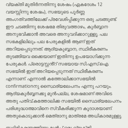
വ്യക്തി മുതിർന്നതിന്നു ശേഷം (ഏകദേശം 12
വയസ്സിന്നു ശേഷം), സഭയുടെ പൂർണ്ണ
അംഗത്വത്തിലേക്ക് പ്രവേശിപ്പിക്കുന്ന ഒരു ചടങ്ങുണ്ട്.
ഈ ചടങ്ങിന്നു ശേഷമേ തിരുവത്താഴം, കുർബ്ബാന
അനുഭവിക്കാൻ അവരെ അനുവദിക്കാറുള്ളൂ. പല
സഭകളിലിലും പല പേരുകളിൽ ആണ് ഇത്
അറിയപ്പെടുന്നത്. ആദ്യകുബ്ബാന, സ്ഥിരീകരണം
തുടങ്ങിയവ ഒക്കെയാണ് ഇതിന്നു ഉപയോഗിക്കുന്ന
പേരുകൾ. പ്രൊട്ടസ്റ്റൻ്റ് സഭയായ സി.എസ്.ഐ.
സഭയിൽ ഇത് അറിയപ്പെടുന്നത് സ്ഥിരീകരണം
എന്നാണ്. എന്നാൽ കത്തോലിക്കാസഭയിൽ
confirmationനു സ്ഥൈര്യലേപനം എന്നു പറയും.
ആദ്യകുർബ്ബനക്കു മുൻപല്ല, ശേഷമാണ്‌ അവിടെ
അതു പതിവ്‌.കത്തോലിക്ക സഭയിൽ സ്ഥൈര്യലേപനം
പരിശുദ്ധാത്മാവിനെ സ്വീകരിക്കുന്ന കൂദാശയാണ്‌.
അതുകൊടുക്കാൻ മെത്രാനു മാത്രമേ അധികാരമുള്ളു.
സ്ഥിരികരണത്തിന്നു മുൻപ് ഒരു വ്യക്തി