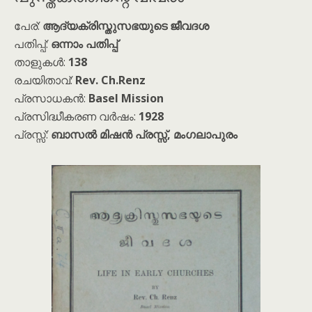
പേര്:
ആദ്യക്രിസ്തുസഭയുടെ ജീവദശ
പതിപ്പ്:
ഒന്നാം പതിപ്പ്
താളുകൾ:
138
രചയിതാവ്:
Rev. Ch.Renz
പ്രസാധകൻ:
Basel Mission
പ്രസിദ്ധീകരണ വർഷം:
1928
പ്രസ്സ്:
ബാസൽ മിഷൻ പ്രസ്സ്, മംഗലാപുരം