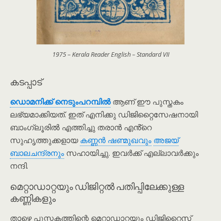
1975 – Kerala Reader English – Standard VII
കടപ്പാട്
ഡൊമനിക്ക് നെടും‌പറമ്പിൽ
ആണ് ഈ പുസ്തകം
ലഭ്യമാക്കിയത്. ഇത് എനിക്കു ഡിജിറ്റൈസേഷനായി
ബാംഗ്ലൂരിൽ എത്തിച്ചു തരാൻ എൻ്റെ
സുഹൃത്തുക്കളായ
കണ്ണൻ ഷണ്മുഖവും
അജയ്
ബാലചന്ദ്രനും
സഹായിച്ചു. ഇവർക്ക് എല്ലാവർക്കും
നന്ദി.
മെറ്റാഡാറ്റയും ഡിജിറ്റൽ പതിപ്പിലേക്കുള്ള
കണ്ണികളും
താഴെ പുസ്തകത്തിന്റെ മെറ്റാഡാറ്റയും ഡിജിറ്റൈസ്