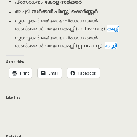
പ്രസാധനം:
കേരള സർക്കാർ
അച്ചടി:
സർക്കാർ പ്രസ്സ്, ഷൊർണ്ണൂർ
സ്കാനുകൾ ലഭ്യമായ പ്രധാന താൾ/
ഓൺലൈൻ വായനാകണ്ണി (archive.org):
കണ്ണി
സ്കാനുകൾ ലഭ്യമായ പ്രധാന താൾ/
ഓൺലൈൻ വായനാകണ്ണി (gpura.org):
കണ്ണി
Share this:
Print
Email
Facebook
Like this:
Related