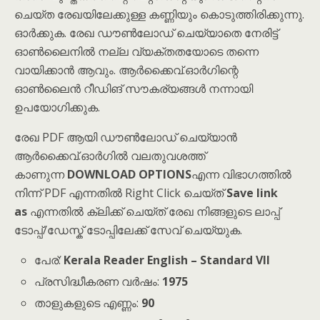
ചെയ്ത രേഖയിലേക്കുള്ള കണ്ണിയും കൊടുത്തിരിക്കുന്നു.
ഓർക്കുക. രേഖ ഡൗൺലോഡ് ചെയ്യാതെ നേരിട്ട്
ഓൺലൈനിൽ നല്ല വ്യക്തതയോടെ തന്നെ
വായിക്കാൻ ആവും. ആർക്കൈവ്.ഓർഗിന്റെ
ഓൺലൈൻ റീഡിങ് സൗകര്യങ്ങൾ നന്നായി
ഉപയോഗിക്കുക.
രേഖ PDF ആയി ഡൗൺലോഡ് ചെയ്യാൻ
ആർക്കൈവ്.ഓർഗിൽ വലതുവശത്ത്
കാണുന്ന
DOWNLOAD OPTIONS
എന്ന വിഭാഗത്തിൽ
നിന്ന് PDF എന്നതിൽ Right Click ചെയ്ത്
Save link
as
എന്നതിൽ ക്ലിക്ക് ചെയ്ത് രേഖ നിങ്ങളുടെ ലാപ്പ്
ടോപ്പ്/ഡേസ്ക് ടോപ്പിലേക്ക് സേവ് ചെയ്യുക.
പേര്:
Kerala Reader English – Standard VII
പ്രസിദ്ധീകരണ വർഷം:
1975
താളുകളുടെ എണ്ണം:
90