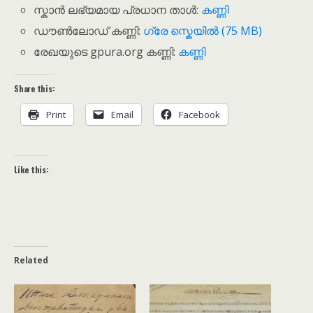
സ്കാൻ ലഭ്യമായ പ്രധാന താൾ:
കണ്ണി
ഡൗൺലോഡ് കണ്ണി:
ഗ്രേ സ്കെയിൽ (75 MB)
രേഖയുടെ gpura.org കണ്ണി:
കണ്ണി
Share this:
Print
Email
Facebook
Like this:
Related