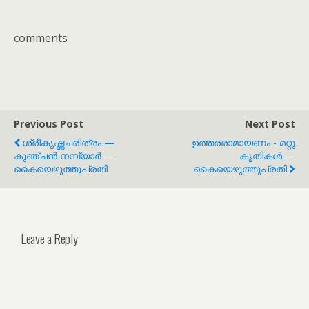
comments
Previous Post
Next Post
ശ്രീകൃഷ്ണചരിത്രം —
ഉത്തരരാമായണം - മറ്റു
കുഞ്ചൻ നമ്പ്യാർ —
കൃതികൾ —
കൈയെഴുത്തുപ്രതി
കൈയെഴുത്തുപ്രതി
Leave a Reply