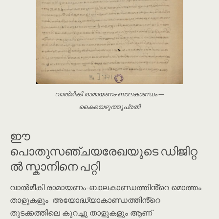
വാൽമീകി രാമായണം-ബാലകാണ്ഡം —
കൈയെഴുത്തുപ്രതി
ഈ
പൊതുസഞ്ചയരേഖയുടെ ഡിജിറ്റ
ൽ സ്കാനിനെ പറ്റി
വാൽമീകി രാമായണം-ബാലകാണ്ഡത്തിൻ്റെ മൊത്തം
താളുകളും അയോദ്ധ്യാകാണ്ഡത്തിൻ്റെ
തുടക്കത്തിലെ കുറച്ചു താളുകളും ആണ്