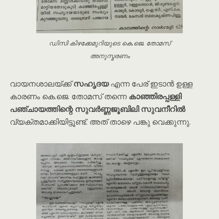
ഡിസി കിഴക്കേമുറിയുടെ കെ.ജെ. തോമസ്
അനുസ്മരണം
വായനശാലയ്ക്ക്
സഹൃദയ
എന്ന പേര് ഇടാൻ ഉള്ള
കാരണം കെ.ജെ. തോമസ് തന്നെ
കാഞ്ഞിരപ്പള്ളി
പഞ്ചായത്തിന്റെ സുവർണ്ണജൂബിലി സുവനീറിൽ
വ്യക്തമാക്കിയിട്ടൂണ്ട്. അത് താഴെ പങ്കു വെക്കുന്നു.