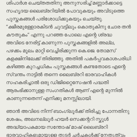
ശിപാർശ ചെയ്തതതിനു അനുസരിച്ച് മണ്ണാർക്കാട്ടെ
സഹൃദയ ലൈബ്രറിയിൽ പോവുകയും അവിടുത്തെ
പുസ്തകങ്ങൾ പരിശോധിക്കുകയും ചെയ്തു.
“ക്ഷീരമുള്ളോരകിടൻ ചുവട്ടിലും കൊതുകിനു ചോര തൻ
കൗതുകം“ എന്നു പറഞ്ഞ പോലെ എന്റെ ശ്രദ്ധ
അവിടെ നേരിട്ട് കാണുന്ന പുസ്തകങ്ങളിൽ അല്ല,
പഴക്കം മൂലം മാറ്റി വെച്ചിരിക്കുന്ന കെ.ജെ. തോമസ്
കളക്ഷിനിലേക്ക് തിരിഞ്ഞു. അതിൽ പകർപ്പവകാശപരിധി
കഴിഞ്ഞ കുറച്ചധികം പുസ്തകങ്ങൾ കണ്ടതോടെ എന്റെ
സ്വന്തം നാട്ടിൽ തന്നെ ലൈബ്രറി ഭാരവാഹികൾ
സഹകരിച്ചാൽ ഒരു ഡിജിറ്റൈസേഷൻ പദ്ധതി
ആരംഭിക്കാനുള്ള സംഗതികൾ ആണ് എന്റെ മുന്നിൽ
കാണുന്നതെന്ന് എനിക്കു മനസ്സിലായി.
ഞാൻ അവിടെ നിന്ന് ബാംഗ്ലൂർക്ക് തിരിച്ചു പോന്നതിനു
ശേഷം, അലനല്ലൂർ ഹയർ സെക്കന്ററി സ്കൂൾ
അദ്ധ്യാപകമായ സന്തോഷ് മാഷ് ലൈബ്രറി
ഭാരവാഹികളുമായുള്ള തുടർ ചർച്ചകൾക്ക് നേതൃത്വം