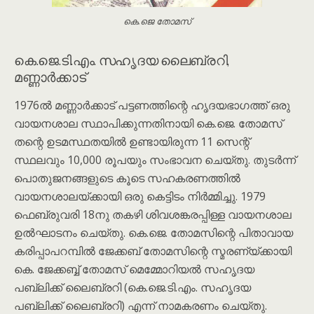
കെ.ജെ തോമസ്
കെ.ജെ.ടി.എം. സഹൃദയ ലൈബ്രറി,
മണ്ണാർക്കാട്
1976ൽ മണ്ണാർക്കാട് പട്ടണത്തിന്റെ ഹൃദയഭാഗത്ത് ഒരു
വായനശാല സ്ഥാപിക്കുന്നതിനായി കെ.ജെ. തോമസ്
തന്റെ ഉടമസ്ഥതയിൽ ഉണ്ടായിരുന്ന 11 സെന്റ്
സ്ഥലവും 10,000 രൂപയും സംഭാവന ചെയ്തു. തുടർന്ന്
പൊതുജനങ്ങളുടെ കൂടെ സഹകരണത്തിൽ
വായനശാലയ്ക്കായി ഒരു കെട്ടിടം നിർമ്മിച്ചു. 1979
ഫെബ്രുവരി 18നു തകഴി ശിവശങ്കരപ്പിള്ള വായനശാല
ഉൽഘാടനം ചെയ്തു. കെ.ജെ. തോമസിന്റെ പിതാവായ
കരിപ്പാപറമ്പിൽ ജേക്കബ് തോമസിന്റെ സ്മരണ്യ്ക്കായി
കെ. ജേക്കബ്ബ് തോമസ് മെമ്മോറിയൽ സഹൃദയ
പബ്ലിക്ക് ലൈബ്രറി (കെ.ജെ.ടി.എം. സഹൃദയ
പബ്ലിക്ക് ലൈബ്രറി) എന്ന് നാമകരണം ചെയ്തു.