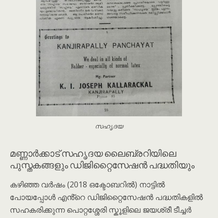
സഹൃദയ
മണ്ണാർക്കാട് സഹൃദയ ലൈബ്രറിയിലെ
പുസ്തകങ്ങളും ഡിജിറ്റൈസേഷൻ പദ്ധതിയും
കഴിഞ്ഞ വർഷം (2018 ഒക്ടോബറിൽ) നാട്ടിൽ
പോയപ്പോൾ എൻ്റെ ഡിജിറ്റൈസേഷൻ പദ്ധതികളിൽ
സഹകരിക്കുന്ന പൊറ്റശ്ശേരി സ്കൂളിലെ ജയശ്രീ ടീച്ചർ