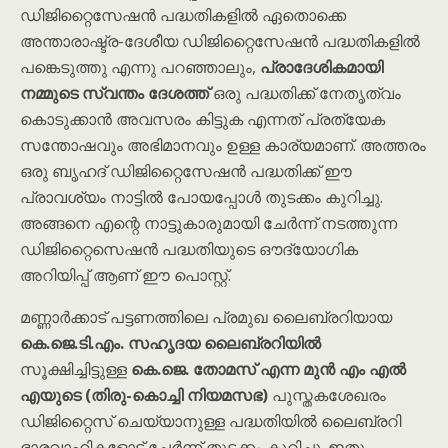
ഡിജിറ്റൈസേഷൻ പദ്ധതികളിൽ ഏതൊക്കെ
അന്താരാഷ്ട്ര-ദേശീയ ഡിജിറ്റൈസേഷൻ പദ്ധതികളിൽ
പങ്കെടുത്തു എന്നു പറഞ്ഞാലും,
പ്രാദേശികമായി
നമ്മുടെ സ്വന്തം ദേശത്ത്
ഒരു പദ്ധതിക്ക് നേതൃത്വം
കൊടുക്കാൻ അവസരം കിട്ടുക എന്നത് പ്രത്യേക
സന്തോഷവും അഭിമാനവും ഉള്ള കാര്യമാണ്. അത്തരം
ഒരു ബൃഹദ് ഡിജിറ്റൈസേഷൻ പദ്ധതിക്ക് ഈ
പ്രാവശ്യം നാട്ടിൽ പോയപ്പോൾ തുടക്കം കുറിച്ചു.
അങ്ങനെ എന്റെ നാട്ടുകാരുമായി ചേർന്ന് നടത്തുന്ന
ഡിജിറ്റൈസെഷൻ പദ്ധതിയുടെ ഔദ്യോഗിക
അറിയിപ്പ് ആണ് ഈ പൊസ്റ്റ്.
മണ്ണാർക്കാട് പട്ടണത്തിലെ പ്രമുഖ ലൈബ്രറിയായ
കെ.ജെ.ടി.എം. സഹൃദയ ലൈബ്രറിയിൽ
സൂക്ഷിച്ചിട്ടുള്ള
കെ.ജെ. തോമസ് എന്ന മുൻ എം എൽ
എയുടെ (തിരു-കൊച്ചി നിയമസഭ)
പുസ്തകശേഖരം
ഡിജിറ്റൈസ് ചെയ്യാനുള്ള പദ്ധതിയിൽ ലൈബ്രറി
ഭാരവാഹികളോട് ചേർന്ന് തുടക്കം കുറിച്ചു. ഇതു