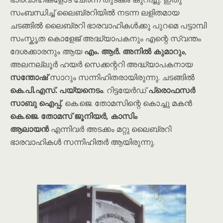
സംബന്ധിച്ച് ലൈബ്രറിയിൽ നടന്ന ലളിതമായ
ചടങ്ങിൽ ലൈബ്രറി ഭാരവാഹികൾക്കു പുറമെ പട്ടാമ്പി
സംസ്കൃത കൊളേജ് അദ്ധ്യാപകനും എന്റെ സ്വന്തം
ദേശക്കാരനും ആയ
എം. ആർ. അനിൽ കുമാറും
,
അലനല്ലൂർ ഹയർ സെക്കന്ററി അദ്ധ്യാപകനായ
സന്തോഷ്
സാറും സന്നിഹിതരായിരുന്നു. ചടങ്ങിൽ
കെ.പി.എസ്. പയ്യനെടം
. റിട്ടയേർഡ്
പ്രൊഫസർ
സാബു ഐപ്പ്
, കെ.ജെ. തോമസിന്റെ കൊച്ചു മകൻ
കെ.ജെ. തോമസ് ജൂനിയർ, കാസിം
ആലായൻ
എന്നിവർ അടക്കം മറ്റു ലൈബ്രറി
ഭാരവാഹികൾ സന്നിഹിതർ ആയിരുന്നു.