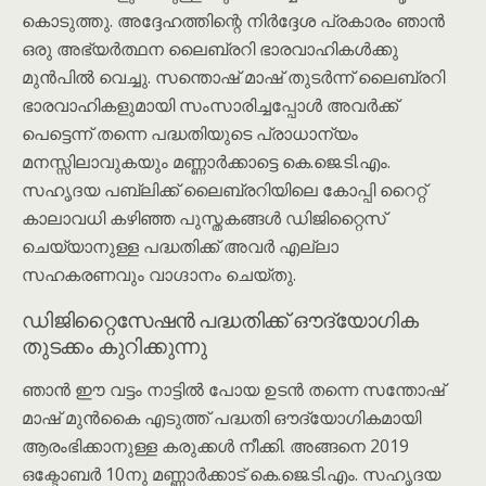
കൊടുത്തു. അദ്ദേഹത്തിന്റെ നിർദ്ദേശ പ്രകാരം ഞാൻ
ഒരു അഭ്യർത്ഥന ലൈബ്രറി ഭാരവാഹികൾക്കു
മുൻപിൽ വെച്ചു. സന്തൊഷ് മാഷ് തുടർന്ന് ലൈബ്രറി
ഭാരവാഹികളുമായി സംസാരിച്ചപ്പോൾ അവർക്ക്
പെട്ടെന്ന് തന്നെ പദ്ധതിയുടെ പ്രാധാന്യം
മനസ്സിലാവുകയും മണ്ണാർക്കാട്ടെ കെ.ജെ.ടി.എം.
സഹൃദയ പബ്ലിക്ക് ലൈബ്രറിയിലെ കോപ്പി റൈറ്റ്
കാലാവധി കഴിഞ്ഞ പുസ്തകങ്ങൾ ഡിജിറ്റൈസ്
ചെയ്യാനുള്ള പദ്ധതിക്ക് അവർ എല്ലാ
സഹകരണവും വാഗ്ദാനം ചെയ്തു.
ഡിജിറ്റൈസേഷൻ പദ്ധതിക്ക് ഔദ്യോഗിക
തുടക്കം കുറിക്കുന്നു
ഞാൻ ഈ വട്ടം നാട്ടിൽ പോയ ഉടൻ തന്നെ സന്തോഷ്
മാഷ് മുൻകൈ എടുത്ത് പദ്ധതി ഔദ്യോഗികമായി
ആരംഭിക്കാനുള്ള കരുക്കൾ നീക്കി. അങ്ങനെ 2019
ഒക്ടോബർ 10നു മണ്ണാർക്കാട് കെ.ജെ.ടി.എം. സഹൃദയ