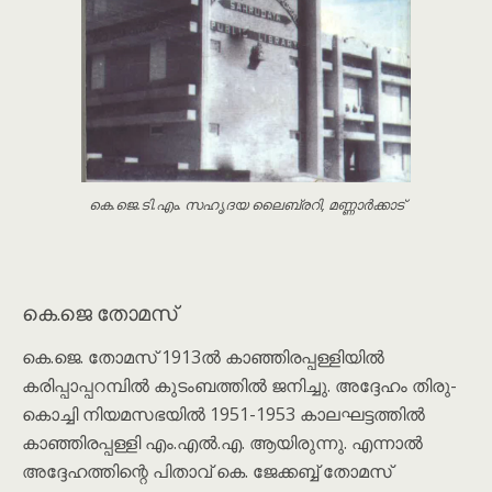
കെ.ജെ.ടി.എം. സഹൃദയ ലൈബ്രറി, മണ്ണാർക്കാട്
കെ.ജെ തോമസ്
കെ.ജെ. തോമസ് 1913ൽ കാഞ്ഞിരപ്പള്ളിയിൽ
കരിപ്പാപ്പറമ്പിൽ കുടംബത്തിൽ ജനിച്ചു. അദ്ദേഹം തിരു-
കൊച്ചി നിയമസഭയിൽ 1951-1953 കാലഘട്ടത്തിൽ
കാഞ്ഞിരപ്പള്ളി എം.എൽ.എ. ആയിരുന്നു. എന്നാൽ
അദ്ദേഹത്തിന്റെ പിതാവ് കെ. ജേക്കബ്ബ് തോമസ്