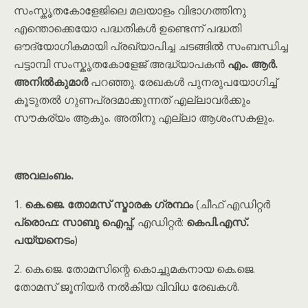
സംസ്കൃതകോളേജിലെ മലയാളം വിഭാഗത്തിനു
എന്തൊക്കെയോ പദ്ധതികൾ ഉണ്ടെന്ന് പദ്ധതി
ഔദ്യോഗികമായി പ്രഖ്യാപിച്ച ചടങ്ങിൽ സംബന്ധിച്ച
പട്ടാമ്പി സംസ്കൃതകോളേജ് അദ്ധ്യാപകൻ
എം. ആർ.
അനിൽകുമാർ
പറഞ്ഞു. രേഖകൾ പുനരുപയോഗിച്ച്
കൂടുതൽ ഗുണപ്രദമാക്കുന്നത് എല്ലാവർക്കും
സൗകര്യം ആകും. അതിനു എല്ലാ ആശംസകളും.
അവലംബം.
1.
കെ.ജെ. തോമസ് സ്മാരക ഗ്രന്ഥം
(ചീഫ് എഡിറ്റർ
പ്രൊഫ: സാബു ഐപ്പ്
, എഡിറ്റർ:
കെപി.എസ്.
പയ്യനെടം
)
2. കെ.ജെ. തോമസിന്റെ കൊച്ചുമകനായ കെ.ജെ.
തോമസ് ജൂനിയർ നൽകിയ വിവിധ രേഖകൾ.