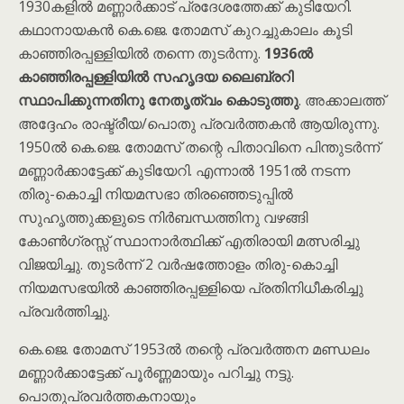
1930കളിൽ മണ്ണാർക്കാട് പ്രദേശത്തേക്ക് കുടിയേറി.
കഥാനായകൻ കെ.ജെ. തോമസ് കുറച്ചുകാലം കൂടി
കാഞ്ഞിരപ്പള്ളിയിൽ തന്നെ തുടർന്നു.
1936ൽ
കാഞ്ഞിരപ്പള്ളിയിൽ സഹൃദയ ലൈബ്രറി
സ്ഥാപിക്കുന്നതിനു നേതൃത്വം കൊടുത്തു
. അക്കാലത്ത്
അദ്ദേഹം രാഷ്ട്രീയ/പൊതു പ്രവർത്തകൻ ആയിരുന്നു.
1950ൽ കെ.ജെ. തോമസ് തന്റെ പിതാവിനെ പിന്തുടർന്ന്
മണ്ണാർക്കാട്ടേക്ക് കുടിയേറി. എന്നാൽ 1951ൽ നടന്ന
തിരു-കൊച്ചി നിയമസഭാ തിരഞ്ഞെടുപ്പിൽ
സുഹൃത്തുക്കളുടെ നിർബന്ധത്തിനു വഴങ്ങി
കോൺഗ്രസ്സ് സ്ഥാനാർത്ഥിക്ക് എതിരായി മത്സരിച്ചു
വിജയിച്ചു. തുടർന്ന് 2 വർഷത്തോളം തിരു-കൊച്ചി
നിയമസഭയിൽ കാഞ്ഞിരപ്പള്ളിയെ പ്രതിനിധീകരിച്ചു
പ്രവർത്തിച്ചു.
കെ.ജെ. തോമസ് 1953ൽ തന്റെ പ്രവർത്തന മണ്ഡലം
മണ്ണാർക്കാട്ടേക്ക് പൂർണ്ണമായും പറിച്ചു നട്ടു.
പൊതുപ്രവർത്തകനായും