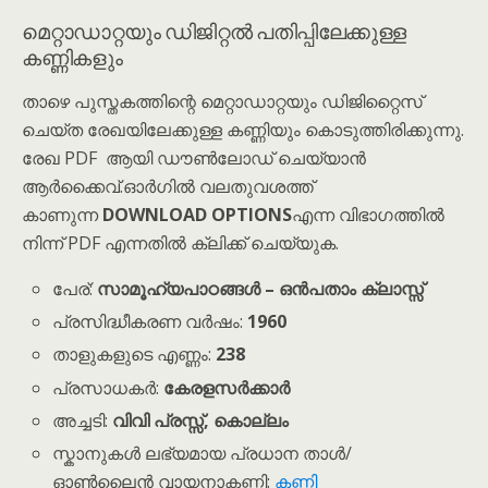
മെറ്റാഡാറ്റയും ഡിജിറ്റൽ പതിപ്പിലേക്കുള്ള
കണ്ണികളും
താഴെ പുസ്തകത്തിന്റെ മെറ്റാഡാറ്റയും ഡിജിറ്റൈസ്
ചെയ്ത രേഖയിലേക്കുള്ള കണ്ണിയും കൊടുത്തിരിക്കുന്നു.
രേഖ PDF ആയി ഡൗൺലോഡ് ചെയ്യാൻ
ആർക്കൈവ്.ഓർഗിൽ വലതുവശത്ത്
കാണുന്ന
DOWNLOAD OPTIONS
എന്ന വിഭാഗത്തിൽ
നിന്ന് PDF എന്നതിൽ ക്ലിക്ക് ചെയ്യുക.
പേര്:
സാമൂഹ്യപാഠങ്ങൾ – ഒൻപതാം ക്ലാസ്സ്
പ്രസിദ്ധീകരണ വർഷം:
1960
താളുകളുടെ എണ്ണം:
238
പ്രസാധകർ:
കേരളസർക്കാർ
അച്ചടി:
വിവി പ്രസ്സ്, കൊല്ലം
സ്കാനുകൾ ലഭ്യമായ പ്രധാന താൾ/
ഓൺലൈൻ വായനാകണ്ണി:
കണ്ണി