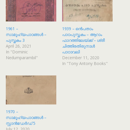
1961 –
1939 – ഒൻപതാം
സാമൂഹ്യപാഠങ്ങൾ –
പാഠപുസ്തകം – ആറാം
പുസ്തകം 3
ഫാറത്തിലേയ്ക്ക് – ശ്രീ
April 26, 2021
ചിത്തിരതിരുനാൾ
In "Dominic
പാഠാവലി
Nedumparambil"
December 11, 2020
In "Tony Antony Books"
1970 –
സാമൂഹ്യപാഠങ്ങൾ –
സ്റ്റാൻഡേർഡ് 5
July 12, 2020