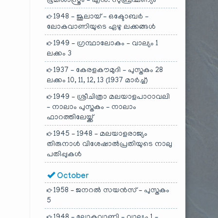
ഭൂമിശാസ്ത്രം – എൻ. സുബ്രഹ്മണ്യം
1948 – ജൂലായ് – ഒക്ടോബർ –
ലോകവാണിയുടെ ഏഴു ലക്കങ്ങൾ
1949 – ഗ്രന്ഥാലോകം – വാല്യം 1
ലക്കം 3
1937 – കേരളകൗമുദി – പുസ്തകം 28
ലക്കം 10, 11, 12, 13 (1937 മാർച്ച്)
1949 – ശ്രീചിത്രാ മലയാളപാഠാവലി
– നാലാം പുസ്തകം – നാലാം
ഫാറത്തിലേയ്ക്ക്
1945 – 1948 – മലയാളരാജ്യം
തിരുനാൾ വിശേഷാൽപ്രതിയുടെ നാലു
പതിപ്പുകൾ
October
1958 – ജനറൽ സയൻസ് – പുസ്തകം
5
1948 – ലോകവാണി – വാല്യം 1 –