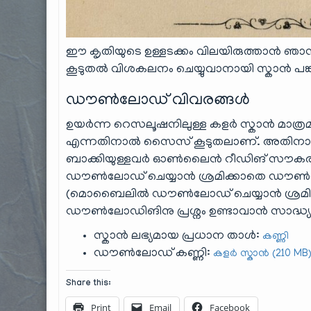
ഈ കൃതിയുടെ ഉള്ളടക്കം വിലയിരുത്താൻ ഞാൻ ആ
കൂടുതൽ വിശകലനം ചെയ്യുവാനായി സ്കാൻ പങ്കു 
ഡൗൺലോഡ് വിവരങ്ങൾ
ഉയർന്ന റെസലൂഷനിലുള്ള കളർ സ്കാൻ മാത്രമാണ്
എന്നതിനാൽ സൈസ് കൂടുതലാണ്. അതിനാൽ 
ബാക്കിയുള്ളവർ ഓൺലൈൻ റീഡിങ് സൗകര്യം
ഡൗൺലോഡ് ചെയ്യാൻ ശ്രമിക്കാതെ ഡൗ‌ൺലോ
(മൊബൈലിൽ ഡൗൺലോഡ് ചെയ്യാൻ ശ്രമ
ഡൗ‌ൺലോഡിങിനു പ്രശ്നം ഉണ്ടാവാൻ സാദ്ധ്യത
സ്കാൻ ലഭ്യമായ പ്രധാന താൾ:
കണ്ണി
ഡൗൺലോഡ് കണ്ണി:
കളർ സ്കാൻ (210 MB
Share this:
Print
Email
Facebook