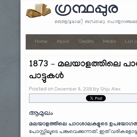
ഗ്രന്ഥപ്പുര
കേരളവുമായി ബന്ധപ്പെട്ട പൊതുസഞ്ച
Home
About
Credits
Media
List 
1873 – മലയാളത്തിലെ പ
പാട്ടുകൾ
Posted on
by
December 8, 2018
Shiju Alex
ആമുഖം
മലയാളത്തിലെ പാഠശാലകളുടെ ഉപയോഗത്തിന
പോസ്റ്റിലൂടെ പങ്കുവെക്കുന്നത്. ഇത് വരികളോ