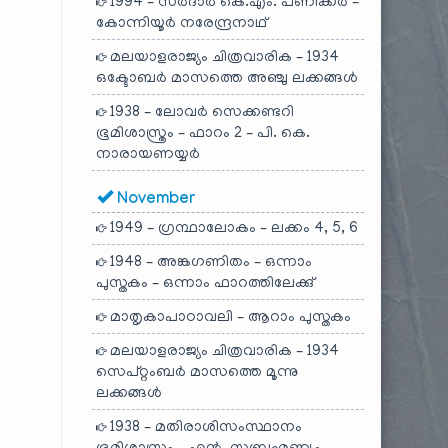
1994 – സർദാർ കെ.എം. പണിക്കർ –
കോന്നിയൂർ നരേന്ദ്രനാഥ്
മലയാളരാജ്യം ചിത്രവാരിക – 1934
ഒക്ടോബർ മാസത്തെ അഞ്ചു ലക്കങ്ങൾ
1938 – ലോവർ സെക്കണ്ടറി
ഭൂമിശാസ്ത്രം – ഫാറം 2 – പി. കെ.
നാരായണയ്യർ
November
1949 – ഗ്രന്ഥാലോകം – ലക്കം 4, 5, 6
1948 – അങ്കഗണിതം – ഒന്നാം
പുസ്തകം – ഒന്നാം ഫാറത്തിലേക്കു്
മാതൃകാപാഠാവലി – ആറാം പുസ്തകം
മലയാളരാജ്യം ചിത്രവാരിക – 1934
സെപ്റ്റംബർ മാസത്തെ മൂന്നു
ലക്കങ്ങൾ
1938 – മതിരാശിസംസ്ഥാനം