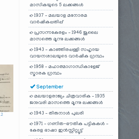
മാസികയുടെ 5 ലക്കങ്ങൾ
1937 – മലയാള മനോരമ
വാർഷികപ്പതിപ്പ്
പ്രസന്നകേരളം – 1946 ജൂലൈ
മാസത്തെ മൂന്നു ലക്കങ്ങൾ
1943 – കാഞ്ഞിരപ്പള്ളി സഹൃദയ
വായനശാലയുടെ വാർഷിക ഗ്രന്ഥം
1958 – മഹാത്മാഗാന്ധികാളേജ്
സ്മാരക ഗ്രന്ഥം
September
മലയാളരാജ്യം ചിത്രവാരിക – 1935
ജനുവരി മാസത്തെ മൂന്നു ലക്കങ്ങൾ
1943 – തിരുനാൾ പുലരി
12
1971 – ഗണിത-ഭൗതിക പട്ടികകൾ –
കേരള ഭാഷാ ഇൻസ്റ്റിറ്റ്യൂട്ട്