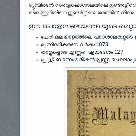
ട്യൂബിങ്ങൻ സർവ്വകലാശാലയിലെ ഗുണ്ടർട്ട് ശെ
ലൈബ്രറിയിലെ ഗുണ്ടർട്ട് ശെഖരത്തിൽ നിന്നു നമ
ഈ പൊതുസഞ്ചയരേഖയുടെ മെറ്റാ
പേര്:
മലയാളത്തിലെ പാഠശാലകളുടെ ഉപ
പ്രസിദ്ധീകരണ വർഷം:
1873
താളുകളുടെ എണ്ണം:
ഏകദേശം 127
പ്രസ്സ്:
ബാസൽ മിഷൻ പ്രസ്സ്, മംഗലാപു