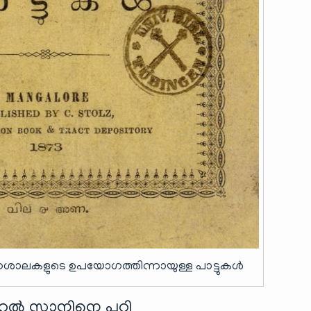
ഠശാലകളുടെ ഉപയോഗത്തിന്നായുള്ള പാട്ടുകൾ
 സ്കാനിനെ പറ്റി