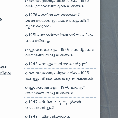
മലയാളരാജ്യം ചിത്രവാരിക – 1935
മാർച്ച് മാസത്തെ മൂന്നു ലക്കങ്ങൾ
1978 – കരിമ്പ സെന്തോമസ്
െ
മാർത്തോമ്മാ ഇടവക രജതജൂബിലി
സ്മാരകഗ്രന്ഥം
1951 – അനുദിനവിജ്ഞാനീയം – 6-ാം
ഫാറത്തിലേയ്ക്കു്
പ്രസന്നകേരളം – 1946 സെപ്റ്റംബർ
മാസത്തെ നാലു ലക്കങ്ങൾ
1945 – സഹൃദയ വിശേഷാൽപ്രതി
യുക.
മലയാളരാജ്യം ചിത്രവാരിക – 1935
ലിലെ
ഫെബ്രുവരി മാസത്തെ മൂന്നു ലക്കങ്ങൾ
പ്രസന്നകേരളം – 1946 ഓഗസ്റ്റ്
മാസത്തെ നാലു ലക്കങ്ങൾ
1947 – ദീപിക ഷഷ്ട്വബ്ദപൂർത്തി
വിശേഷാൽപ്രതി
1949 – വിദ്യാഭിവർദ്ധിനി