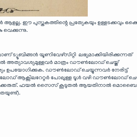
ളല്ല. ഈ പുസ്തകത്തിന്റെ പ്രത്യേകയും ഉള്ളടക്കവും ഒക്ക
വെക്കുന്നു.
 ട്യൂബിങ്ങൻ യൂണിവേഴ്സിറ്റി ലഭ്യമാക്കിയിരിക്കുന്നത്
അത്യാവശ്യമുള്ളവർ മാത്രം ഡൗൺലോഡ് ചെയ്ത്
 ഉപയോഗിക്കുക. ഡൗൺലോഡ് ചെയ്യുന്നവർ നേരിട്ട്
ഡ് ആക്സിലറേറ്റർ പോലുള്ള ടൂൾ വഴി ഡൗ‌ൺലോഡ് ചെയ്
ിക്കരുത്. ഫയൽ സൈസ് കൂടുതൽ ആയതിനാൽ മൊബൈ
യുണ്ട്).
)