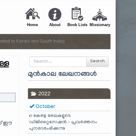
Home
About
Book Lists
Missionary
ated to Kerala and South India)
Search
്ള
Search
for
മുൻകാല ലേഖനങ്ങൾ
2022
October
കേരള രേഖകളുടെ
ഡിജിറ്റൈസേഷൻ – പ്രവർത്തനം
ാണ് ഈ
പുനരാരംഭിക്കുന്നു