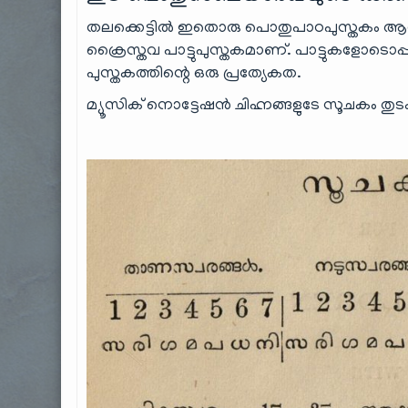
തലക്കെട്ടിൽ ഇതൊരു പൊതുപാഠപുസ്തകം ആവാം എ
ക്രൈസ്തവ പാട്ടുപുസ്തകമാണ്. പാട്ടുകളോടൊപ്പ
പുസ്തകത്തിന്റെ ഒരു പ്രത്യേകത.
മ്യൂസിക് നൊട്ടേഷൻ ചിഹ്നങ്ങളുടേ സൂചകം തുടക്