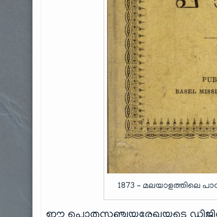
1873 – മലയാളത്തിലെ പാ
ഈ പൊതുസഞ്ചയരേഖയുടെ ഡിജിറ്റൽ