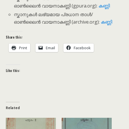
ഓൺലൈൻ വായനാകണ്ണി (gpura.org):
കണ്ണി
സ്കാനുകൾ ലഭ്യമായ പ്രധാന താൾ/
ഓൺലൈൻ വായനാകണ്ണി (archive.org):
കണ്ണി
Share this:
Print
Email
Facebook
Like this:
Related