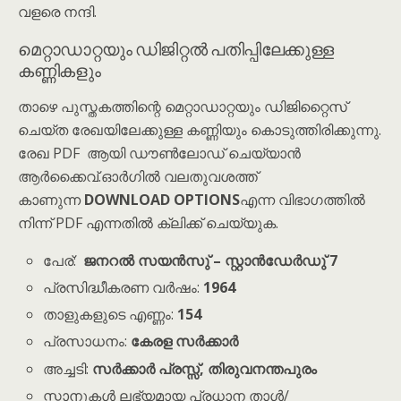
വളരെ നന്ദി.
മെറ്റാഡാറ്റയും ഡിജിറ്റൽ പതിപ്പിലേക്കുള്ള
കണ്ണികളും
താഴെ പുസ്തകത്തിന്റെ മെറ്റാഡാറ്റയും ഡിജിറ്റൈസ്
ചെയ്ത രേഖയിലേക്കുള്ള കണ്ണിയും കൊടുത്തിരിക്കുന്നു.
രേഖ PDF ആയി ഡൗൺലോഡ് ചെയ്യാൻ
ആർക്കൈവ്.ഓർഗിൽ വലതുവശത്ത്
കാണുന്ന
DOWNLOAD OPTIONS
എന്ന വിഭാഗത്തിൽ
നിന്ന് PDF എന്നതിൽ ക്ലിക്ക് ചെയ്യുക.
പേര്:
ജനറൽ സയൻസു് – സ്റ്റാൻഡേർഡു് 7
പ്രസിദ്ധീകരണ വർഷം:
1964
താളുകളുടെ എണ്ണം:
154
പ്രസാധനം:
കേരള സർക്കാർ
അച്ചടി:
സർക്കാർ പ്രസ്സ്, തിരുവനന്തപുരം
സ്കാനുകൾ ലഭ്യമായ പ്രധാന താൾ/