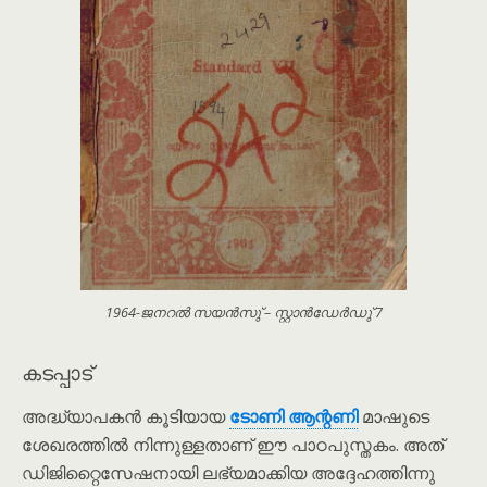
1964-ജനറൽ സയൻസു് – സ്റ്റാൻഡേർഡു് 7
കടപ്പാട്
അദ്ധ്യാപകൻ കൂടിയായ
ടോണി ആന്റണി
മാഷുടെ
ശേഖരത്തിൽ നിന്നുള്ളതാണ് ഈ പാഠപുസ്തകം. അത്
ഡിജിറ്റൈസേഷനായി ലഭ്യമാക്കിയ അദ്ദേഹത്തിന്നു