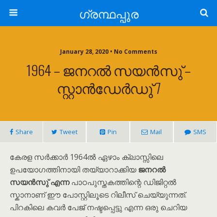
ഗ്രന്ഥപ്പുര
January 28, 2020 • No Comments
1964 – ജനറൽ സയൻസു് –
സ്റ്റാൻഡേർഡു് 7
Share
Tweet
Pin
Mail
SMS
കേരള സർക്കാർ 1964ൽ ഏഴാം ക്ലാസ്സിലെ
ഉപയോഗത്തിനായി തയ്യാറാക്കിയ
ജനറൽ
സയൻസു്
എന്ന
പാഠപുസ്തകത്തിന്റെ ഡിജിറ്റൽ
സ്കാനാണ് ഈ പോസ്റ്റിലൂടെ റിലീസ് ചെയ്യുന്നത്.
പിറകിലെ കവർ പേജ് നഷ്ടപ്പെട്ടു എന്ന ഒരു ചെറിയ