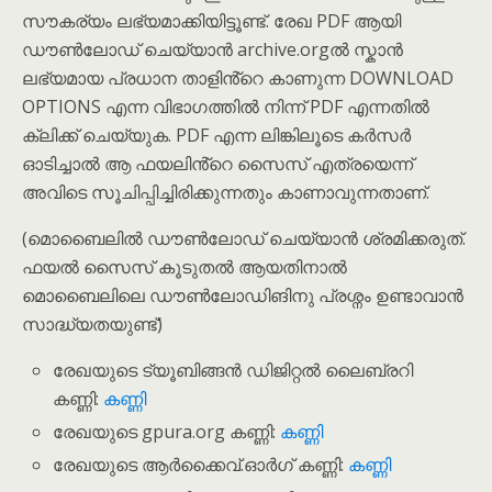
സൗകര്യം ലഭ്യമാക്കിയിട്ടൂണ്ട്. രേഖ PDF ആയി
ഡൗൺലോഡ് ചെയ്യാൻ archive.orgൽ സ്കാൻ
ലഭ്യമായ പ്രധാന താളിൻ്റെ കാണുന്ന DOWNLOAD
OPTIONS എന്ന വിഭാഗത്തിൽ നിന്ന് PDF എന്നതിൽ
ക്ലിക്ക് ചെയ്യുക. PDF എന്ന ലിങ്കിലൂടെ കർസർ
ഓടിച്ചാൽ ആ ഫയലിൻ്റെ സൈസ് എത്രയെന്ന്
അവിടെ സൂചിപ്പിച്ചിരിക്കുന്നതും കാണാവുന്നതാണ്.
(മൊബൈലിൽ ഡൗൺലോഡ് ചെയ്യാൻ ശ്രമിക്കരുത്.
ഫയൽ സൈസ് കൂടുതൽ ആയതിനാൽ
മൊബൈലിലെ ഡൗ‌ൺലോഡിങിനു പ്രശ്നം ഉണ്ടാവാൻ
സാദ്ധ്യതയുണ്ട്)
രേഖയുടെ ട്യൂബിങ്ങൻ ഡിജിറ്റൽ ലൈബ്രറി
കണ്ണി:
കണ്ണി
രേഖയുടെ gpura.org കണ്ണി:
കണ്ണി
രേഖയുടെ ആർക്കൈവ്.ഓർഗ് കണ്ണി:
കണ്ണി