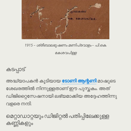
1915 – ശ്രീബാലഭൂഷണം മണിപ്രവാളം – പി.കെ.
കേശവപിള്ള
കടപ്പാട്
അദ്ധ്യാപകൻ കൂടിയായ
ടോണി ആന്റണി
മാഷുടെ
ശേഖരത്തിൽ നിന്നുള്ളതാണ് ഈ പുസ്തകം. അത്
ഡിജിറ്റൈസേഷനായി ലഭ്യമാക്കിയ അദ്ദേഹത്തിന്നു
വളരെ നന്ദി.
മെറ്റാഡാറ്റയും ഡിജിറ്റൽ പതിപ്പിലേക്കുള്ള
കണ്ണികളും