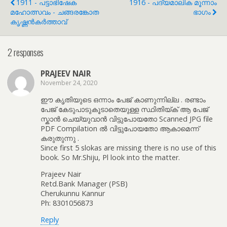
1911 - പട്ടാഭിഷേക
1916 - പദ്യമാലിക മൂന്നാം
മഹോത്സവം - ചങ്ങരങ്കോത
ഭാഗം
കൃഷ്ണൻകർത്താവ്
2 responses
PRAJEEV NAIR
November 24, 2020
ഈ കൃതിയുടെ ഒന്നാം പേജ് കാണുന്നില്ല . രണ്ടാം
പേജ് കേടുപാടുകൂടാതെയുള്ള സ്ഥിതിയ്ക് ആ പേജ്
സ്കാൻ ചെയ്യുവാൻ വിട്ടുപോയതോ Scanned JPG file
PDF Compilation ൽ വിട്ടുപോയതോ ആകാമെന്ന്
കരുതുന്നു .
Since first 5 slokas are missing there is no use of this
book. So Mr.Shiju, Pl look into the matter.
Prajeev Nair
Retd.Bank Manager (PSB)
Cherukunnu Kannur
Ph: 8301056873
Reply