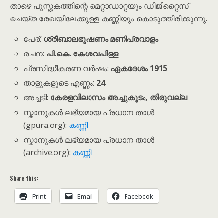
താഴെ പുസ്തകത്തിന്റെ മെറ്റാഡാറ്റയും ഡിജിറ്റൈസ്
ചെയ്ത രേഖയിലേക്കുള്ള കണ്ണിയും കൊടുത്തിരിക്കുന്നു.
പേര്:
ശ്രീബാലഭൂഷണം മണിപ്രവാളം
രചന:
പി.കെ. കേശവപിള്ള
പ്രസിദ്ധീകരണ വർഷം:
ഏകദേശം 1915
താളുകളുടെ എണ്ണം:
24
അച്ചടി:
കേരളവിലാസം അച്ചുകൂടം, തിരുവല്ല
സ്കാനുകൾ ലഭ്യമായ പ്രധാന താൾ
(gpura.org):
കണ്ണി
സ്കാനുകൾ ലഭ്യമായ പ്രധാന താൾ
(archive.org):
കണ്ണി
Share this:
Print
Email
Facebook