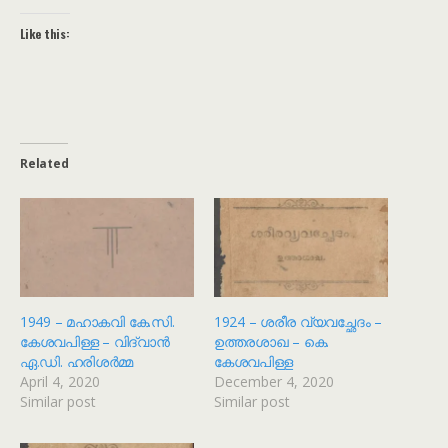
Like this:
Related
1949 – മഹാകവി കേ.സി.
1924 – ശരീര വ്യവച്ഛേദം –
കേശവപിള്ള – വിദ്വാൻ
ഉത്തരശാഖ – കെ.
ഏ.ഡി. ഹരിശർമ്മ
കേശവപിള്ള
April 4, 2020
December 4, 2020
Similar post
Similar post