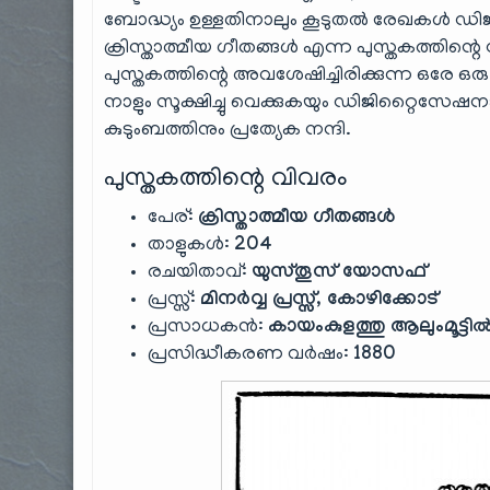
ബോദ്ധ്യം ഉള്ളതിനാലും കൂടുതൽ രേഖകൾ ഡിജിറ
ക്രിസ്താത്മീയ ഗീതങ്ങൾ എന്ന പുസ്തകത്തിന്റെ
പുസ്തകത്തിന്റെ അവശേഷിച്ചിരിക്കുന്ന ഒരേ ഒ
നാളും സൂക്ഷിച്ചു വെക്കുകയും ഡിജിറ്റൈസേഷനാ
കുടുംബത്തിനും പ്രത്യേക നന്ദി.
പുസ്തകത്തിന്റെ വിവരം
പേര്:
ക്രിസ്താത്മീയ ഗീതങ്ങൾ
താളുകൾ:
204
രചയിതാവ്:
യുസ്തൂസ് യോസഫ്
പ്രസ്സ്:
മിനർവ്വ പ്രസ്സ്, കോഴിക്കോട്
പ്രസാധകൻ:
കായംകുളത്തു ആലും‌മൂട്
പ്രസിദ്ധീകരണ വർഷം:
1880