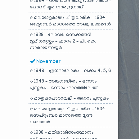
1994 – സർദാർ കെ.എം. പണിക്കർ –
കോന്നിയൂർ നരേന്ദ്രനാഥ്
മലയാളരാജ്യം ചിത്രവാരിക – 1934
ഒക്ടോബർ മാസത്തെ അഞ്ചു ലക്കങ്ങൾ
1938 – ലോവർ സെക്കണ്ടറി
ഭൂമിശാസ്ത്രം – ഫാറം 2 – പി. കെ.
നാരായണയ്യർ
November
1949 – ഗ്രന്ഥാലോകം – ലക്കം 4, 5, 6
1948 – അങ്കഗണിതം – ഒന്നാം
പുസ്തകം – ഒന്നാം ഫാറത്തിലേക്കു്
മാതൃകാപാഠാവലി – ആറാം പുസ്തകം
മലയാളരാജ്യം ചിത്രവാരിക – 1934
സെപ്റ്റംബർ മാസത്തെ മൂന്നു
ലക്കങ്ങൾ
1938 – മതിരാശിസംസ്ഥാനം