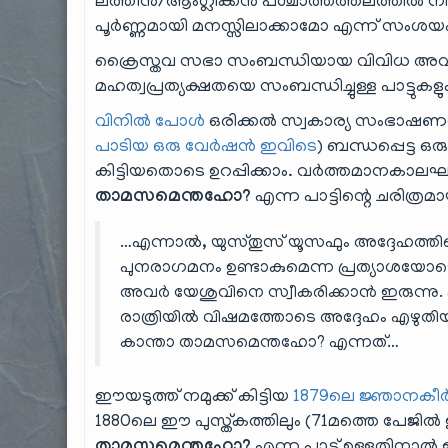
ലത്തീൻ/ആംഗ്ലിക്കൻ പശ്ചാത്തത്തലത്തിൽ നിന
പൂർണ്ണമായി മനസ്സിലാക്കാമോ എന്ന് സംശയം 
ക്രൈസ്തവ സഭാ സംബന്ധിയായ വിവിധ അവസരങ്
മഹത്വപ്രത്യക്ഷതയെ സംബന്ധിച്ചുള്ള പാട്ട
വിനിൽ പോൾ
ഒരിക്കൽ സ്വകാര്യ സംഭാഷണ
പാടിയ ഒരു വേർഷൻ ഇവിടെ
) ബന്ധപ്പെട്ട ഒ
കിട്ടിയതൊടെ ഉറപ്പിക്കാം. വർത്തമാനകാലഘ
താമസമെന്തഹോ?
എന്ന പാട്ടിന്റെ ചരിത്
…എന്നാൽ, യുസ്തൂസ് യൂസഫും അദ്ദേഹത്തിന
പുനരാഗമനം ഉണ്ടാകുമെന്ന പ്രത്യാശയോടെ 
അവർ യേശുവിനെ സ്വീകരിക്കാൻ ഇരുന്നു.
രാത്രിയിൽ വിഷമത്തോടെ അദ്ദേഹം എഴുത
കാന്താ താമസമെന്തഹോ? എന്നത്…
ഈയടുത്ത് നമുക്ക് കിട്ടിയ
1879ലെ ജ്ഞാനകീ
1880ലെ ഈ പുസ്ത്കത്തിലും (71മത്തെ പേജിൽ ഉള
എന്ന പാട്ട് ഉള്ളതിനാൽ 