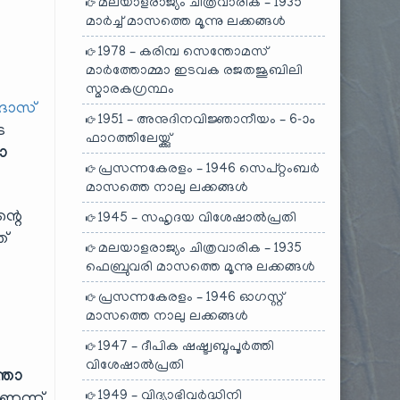
മലയാളരാജ്യം ചിത്രവാരിക – 1935
മാർച്ച് മാസത്തെ മൂന്നു ലക്കങ്ങൾ
1978 – കരിമ്പ സെന്തോമസ്
മാർത്തോമ്മാ ഇടവക രജതജൂബിലി
സ്മാരകഗ്രന്ഥം
ദാസ്
1951 – അനുദിനവിജ്ഞാനീയം – 6-ാം
െ
ഫാറത്തിലേയ്ക്കു്
ാ
പ്രസന്നകേരളം – 1946 സെപ്റ്റംബർ
മാസത്തെ നാലു ലക്കങ്ങൾ
്റെ
1945 – സഹൃദയ വിശേഷാൽപ്രതി
ഞ്
മലയാളരാജ്യം ചിത്രവാരിക – 1935
ഫെബ്രുവരി മാസത്തെ മൂന്നു ലക്കങ്ങൾ
ു
പ്രസന്നകേരളം – 1946 ഓഗസ്റ്റ്
മാസത്തെ നാലു ലക്കങ്ങൾ
1947 – ദീപിക ഷഷ്ട്വബ്ദപൂർത്തി
വിശേഷാൽപ്രതി
്താ
1949 – വിദ്യാഭിവർദ്ധിനി
ണെന്ന്