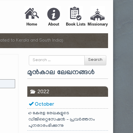
Home
About
Book Lists
Missionary
ated to Kerala and South India)
Search
Search
for
മുൻകാല ലേഖനങ്ങൾ
2022
October
കേരള രേഖകളുടെ
ഡിജിറ്റൈസേഷൻ – പ്രവർത്തനം
പുനരാരംഭിക്കുന്നു