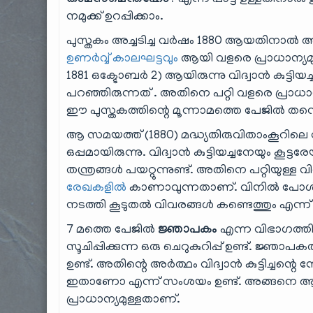
താമസമെന്തഹോ?
നമുക്ക് ഉറപ്പിക്കാം.
പുസ്തകം അച്ചടിച്ച വർഷം 1880 ആയതിനാൽ 
ഉണർവ്വ് കാലഘട്ടവും
ആയി വളരെ പ്രാധാന്യമുള
1881 ഒക്ടോബർ 2) ആയിരുന്നു വിദ്വാൻ കുട്ടിയച്ചന
പറഞ്ഞിരുന്നത് . അതിനെ പറ്റി വളരെ പ്രാധാന്യ
ഈ പുസ്തകത്തിന്റെ മൂന്നാമത്തെ പേജിൽ തന
ആ സമയത്ത് (1880) മദ്ധ്യതിരുവിതാംകൂറിലെ വ
ഒപ്പമായിരുന്നു. വിദ്വാൻ കുട്ടിയച്ചനേയും
തന്ത്രങ്ങൾ പയറ്റുന്നുണ്ട്. അതിനെ പറ്റിയുള്ള 
രേഖകളിൽ
കാണാവുന്നതാണ്. വിനിൽ പോൾ
നടത്തി കൂടുതൽ വിവരങ്ങൾ കണ്ടെത്തും എന്ന് 
7 മത്തെ പേജിൽ
ജ്ഞാപകം
എന്ന വിഭാഗത്തി
സൂചിപ്പിക്കുന്ന ഒരു ചെറുകുറിപ്പ് ഉണ്ട്. ജ്
ഉണ്ട്. അതിന്റെ അർത്ഥം വിദ്വാൻ കുട്ടിച്ചന്റെ
ഇതാണോ എന്ന് സംശയം ഉണ്ട്. അങ്ങനെ ആണ
പ്രാധാന്യമുള്ളതാണ്.