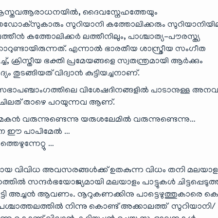
െ ക്രൈസ്തവആരാധനയിൽ, ദൈവസ്നേഹത്തേയും
ർത്തഡോക്സുകാരും സുറിയാനി കത്തോലിക്കരും സുറിയാനിയില
ലത്തീൻ കത്തോലിക്കർ ലത്തീനിലും, പാശ്ചാത്യ-പൗരസ്ത്യ
ാറുണ്ടായിരുന്നത്. എന്നാൽ ഭാരതീയ ശാസ്ത്രീയ സം‌ഗീത
 ക്രിസ്തീയ ഭക്തി പ്രമേയങ്ങളെ സ്വതന്ത്രമായി ആർക്കും
ദ്യം തുടങ്ങിയത് വിദ്വാൻ കുട്ടിയച്ചനാണ്‌.
 സഭാപഞ്ചാംഗത്തിലെ വിശേഷദിനങ്ങളിൽ പാടാനുള്ള അന
കളിൽ ചിലത് താഴെ പറയുന്നവ ആണ്‌.
ൻ വരുന്നുണ്ടെന്നു യരുശലേമിൽ വരുന്നുണ്ടെന്നു…
്പനേ ഈ പാപിമേൽ …
തെഴുന്നേറ്റു …
യ വിവിധ അവസരങ്ങൾക്ക് ഉതകുന്ന വിധം തനി മലയാള
തിൽ സന്ദർഭയോജ്യമായി മലയാളം പാട്ടുകൾ ചിട്ടപ്പെടുത്
ുട്ടി അച്ചൻ ആവണം. നൂറുകണക്കിനു പാട്ടെഴുത്തുകാരെ കൊ
പശ്ചാത്തലത്തിൽ നിന്നു കൊണ്ട് അക്കാലത്ത് സുറിയാനി/