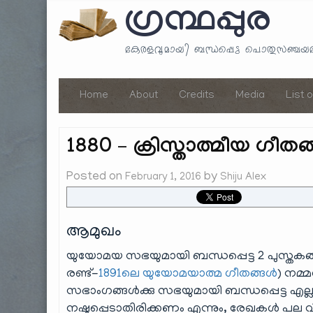
ഗ്രന്ഥപ്പുര
കേരളവുമായി ബന്ധപ്പെട്ട പൊതുസഞ്ച
Home
About
Credits
Media
List 
1880 – ക്രിസ്താത്മീയ ഗ
Posted on
by
February 1, 2016
Shiju Alex
ആമുഖം
യുയോമയ സഭയുമായി ബന്ധപ്പെട്ട 2 പുസ്തകങ്ങ
രണ്ട്-
1891ലെ യുയോമയാത്മ ഗീതങ്ങൾ
) നമ്
സഭാംഗങ്ങൾക്കു സഭയുമായി ബന്ധപ്പെട്ട എല്ല
നഷ്ടപ്പെടാതിരിക്കണം എന്നും, രേഖകൾ പല 