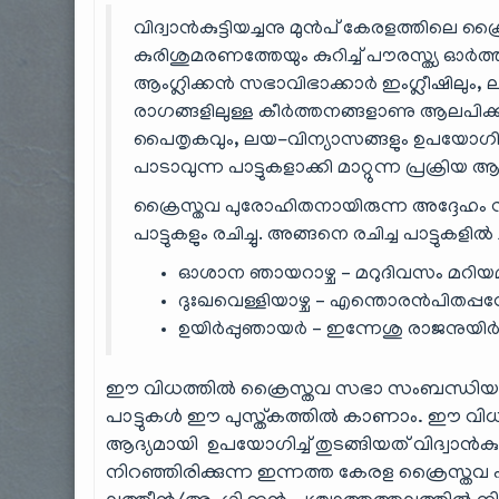
വിദ്വാൻകുട്ടിയച്ചനു മുൻപ് കേരളത്തില
കുരിശുമരണത്തേയും കുറിച്ച് പൗരസ്ത്യ ഓ
ആം‌ഗ്ലിക്കൻ സഭാവിഭാക്കാർ ഇം‌ഗ്ലീഷിലും, 
രാഗങ്ങളിലുള്ള കീർത്തനങ്ങളാണു ആലപിക്ക
പൈതൃകവും, ലയ-വിന്യാസങ്ങളും ഉപയോഗിച്ച്,
പാടാവുന്ന പാട്ടുകളാക്കി മാറ്റുന്ന പ്രക്രിയ ആ
ക്രൈസ്തവ പുരോഹിതനായിരുന്ന അദ്ദേഹം
പാട്ടുകളും രചിച്ചു. അങ്ങനെ രചിച്ച പാട്ടു
ഓശാന ഞായറാഴ്ച – മറുദിവസം മറിയമക
ദുഃഖവെള്ളിയാഴ്ച – എന്തൊരൻപിതപ
ഉയിർപ്പുഞായർ – ഇന്നേശു രാജനുയിർത്
ഈ വിധത്തിൽ ക്രൈസ്തവ സഭാ സംബന്ധിയാ
പാട്ടുകൾ ഈ പുസ്ത്കത്തിൽ കാണാം. ഈ വിധത്
ആദ്യമായി ഉപയോഗിച്ച് തുടങ്ങിയത് വിദ്വാൻക
നിറഞ്ഞിരിക്കുന്ന ഇന്നത്ത കേരള ക്രൈസ്തവ 