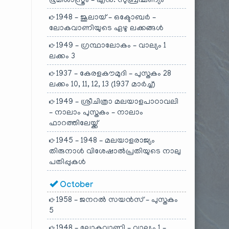
ഭൂമിശാസ്ത്രം – എൻ. സുബ്രഹ്മണ്യം
1948 – ജൂലായ് – ഒക്ടോബർ –
ലോകവാണിയുടെ ഏഴു ലക്കങ്ങൾ
1949 – ഗ്രന്ഥാലോകം – വാല്യം 1
ലക്കം 3
1937 – കേരളകൗമുദി – പുസ്തകം 28
ലക്കം 10, 11, 12, 13 (1937 മാർച്ച്)
1949 – ശ്രീചിത്രാ മലയാളപാഠാവലി
– നാലാം പുസ്തകം – നാലാം
ഫാറത്തിലേയ്ക്ക്
1945 – 1948 – മലയാളരാജ്യം
തിരുനാൾ വിശേഷാൽപ്രതിയുടെ നാലു
പതിപ്പുകൾ
October
1958 – ജനറൽ സയൻസ് – പുസ്തകം
5
1948 – ലോകവാണി – വാല്യം 1 –