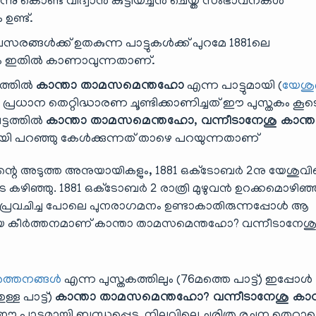
്നു കൊണ്ട് വിദ്വാൻ കുട്ടിയച്ചൻ ചെയ്ത സംഭാവനകൾ
ഉണ്ട്.
ങൾക്ക് ഉതകുന്ന പാട്ടുകൾക്ക് പുറമേ 1881ലെ
ുകളും ഇതിൽ കാണാവുന്നതാണ്.
ത്തിൽ
കാന്താ താമസമെന്തഹോ
എന്ന പാട്ടുമായി (
യേശു
രു പ്രധാന തെറ്റിദ്ധാരണ ചൂണ്ടിക്കാണിച്ചത് ഈ പുസ്തകം കൂട
ട്ടത്തിൽ
കാന്താ താമസമെന്തഹോ, വന്നീടാനേശു കാന്ത
രമായി പറഞ്ഞു കേൾക്കുന്നത് താഴെ പറയുന്നതാണ്
്റെ അടുത്ത അനുയായികളും, 1881 ഒക്‌ടോബർ 2നു യേശുവിന
കഴിഞ്ഞു. 1881 ഒക്‌ടോബർ 2 രാത്രി മുഴുവൻ ഉറക്കമൊഴിഞ്
 പ്രവചിച്ച പോലെ പുനരാഗമനം ഉണ്ടാകാതിരുന്നപ്പോൾ ആ
ിയ കീർത്തനമാണ് കാന്താ താമസമെന്തഹോ? വന്നീടാനേശ
ർത്തനങ്ങൾ
എന്ന പുസ്തകത്തിലും (76മത്തെ പാട്ട്) ഇപ്പോൾ
്ള പാട്ട്)
കാന്താ താമസമെന്തഹോ? വന്നീടാനേശു കാന
ഈ പാട്ടുമായി ബന്ധപ്പെട്ട നിലവിലെ ചരിത്ര രചന തെറ്റാ