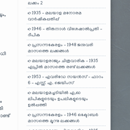
ലക്കം 2
1935 – മലയാള മനോരമ
ും,
വാർഷികപ്പതിപ്പ്
1946 – തിരുനാൾ വിശേഷാൽപ്രതി –
ദീപിക
പ്രസന്നകേരളം – 1948 ജനുവരി
മാസത്തെ ലക്കങ്ങൾ
വധി
മലയാളരാജ്യം ചിത്രവാരിക – 1935
ഏപ്രിൽ മാസത്തെ രണ്ട് ലക്കങ്ങൾ
1953 – എവരിഡേ സയൻസ് – ഫാറം
6 – എസ്സ്. എ. ജെയിംസ്
മലയാളമച്ചടിയിൽ ഏ,ഓ
ലിപികളുടെയും ഉപലികളുടെയും
ം
ഉൽപ്പത്തി
തി
പ്രസന്നകേരളം – 1946 ഒക്ടോബർ
ണ്ട്
മാസത്തെ മൂന്നു ലക്കങ്ങൾ