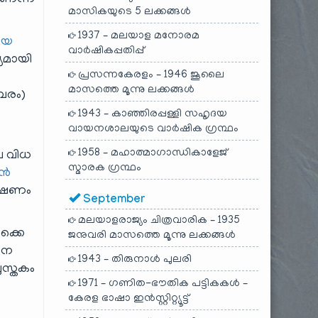
മാസികയുടെ 5 ലക്കങ്ങൾ
1937 – മലയാള മനോരമ
ായ
വാർഷികപ്പതിപ്പ്
്യമായി
പ്രസന്നകേരളം – 1946 ജൂലൈ
മാസത്തെ മൂന്നു ലക്കങ്ങൾ
ംബരം)
1943 – കാഞ്ഞിരപ്പള്ളി സഹൃദയ
വായനശാലയുടെ വാർഷിക ഗ്രന്ഥം
1958 – മഹാത്മാഗാന്ധികാളേജ്
ല വിധ
സ്മാരക ഗ്രന്ഥം
ഷൻ
വേഷണം
September
മലയാളരാജ്യം ചിത്രവാരിക – 1935
ക്കെ
ജനുവരി മാസത്തെ മൂന്നു ലക്കങ്ങൾ
ൂചന
1943 – തിരുനാൾ പുലരി
പുസ്തകം
1971 – ഗണിത-ഭൗതിക പട്ടികകൾ –
കേരള ഭാഷാ ഇൻസ്റ്റിറ്റ്യൂട്ട്