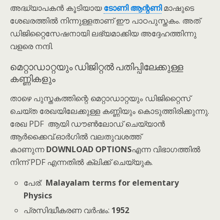
അദ്ധ്യാപകൻ കൂടിയായ
ടോണി ആന്റണി
മാഷുടെ
ശേഖരത്തിൽ നിന്നുള്ളതാണ് ഈ പാഠപുസ്തകം. അത്
ഡിജിറ്റൈസേഷനായി ലഭ്യമാക്കിയ അദ്ദേഹത്തിന്നു
വളരെ നന്ദി.
മെറ്റാഡാറ്റയും ഡിജിറ്റൽ പതിപ്പിലേക്കുള്ള
കണ്ണികളും
താഴെ പുസ്തകത്തിന്റെ മെറ്റാഡാറ്റയും ഡിജിറ്റൈസ്
ചെയ്ത രേഖയിലേക്കുള്ള കണ്ണിയും കൊടുത്തിരിക്കുന്നു.
രേഖ PDF ആയി ഡൗൺലോഡ് ചെയ്യാൻ
ആർക്കൈവ്.ഓർഗിൽ വലതുവശത്ത്
കാണുന്ന
DOWNLOAD OPTIONS
എന്ന വിഭാഗത്തിൽ
നിന്ന് PDF എന്നതിൽ ക്ലിക്ക് ചെയ്യുക.
പേര്:
Malayalam terms for elementary
Physics
പ്രസിദ്ധീകരണ വർഷം:
1952