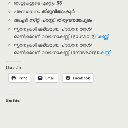
താളുകളുടെ എണ്ണം:
58
പ്രസാധനം:
തിരുവിതാംകൂർ
അച്ചടി:
സിറ്റി പ്രസ്സ്, തിരുവനന്തപുരം
സ്കാനുകൾ ലഭ്യമായ പ്രധാന താൾ/
ഓൺലൈൻ വായനാകണ്ണി (gpura.org):
കണ്ണി
സ്കാനുകൾ ലഭ്യമായ പ്രധാന താൾ/
ഓൺലൈൻ വായനാകണ്ണി (archive.org):
കണ്ണി
Share this:
Print
Email
Facebook
Like this: