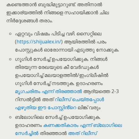
കണ്ടെത്താൻ ബുദ്ധിമുട്ടാറുണ്ട്. അതിനാൽ
ഇക്കാര്യത്തിൽ നിങ്ങളെ സഹായിക്കാൻ ചില
നിർദ്ദേശങ്ങൾ തരാം.
ഏറ്റവും വിഷമം പിടിച്ച വഴി. സൈറ്റിലെ
(
https://shijualex.in/
) ആയിരത്തിൽ പരം
പോസ്റ്റുകൾ ഓരോന്നായി എടുത്തു നോക്കുക.
ഗൂഗിൾ സേർച്ച് ഉപയോഗിക്കുക. നിങ്ങൾ
തിരയുന്ന രേഖയുടെ കീ വേർഡുകൾ
ഉപയോഗിച്ച് മലയാളത്തിൽ/ഇംഗ്ലീഷിൽ
ഗൂഗിൾ സേർച്ച് നടത്തുക. ഉദാഹരണം
മൃഗചരിതം എന്ന് തിരഞ്ഞാൽ
ആദ്യത്തെ 2-3
റിസൽട്ടിൽ അത്
റിലീസ് ചെയ്തപ്പോൾ
എഴുതിയ ഈ പോസ്റ്റിൻ്റെ
ലിങ്ക് വരും
ബ്ലോഗിലെ സേർച്ച് ഉപയോഗിക്കുക.
ഉദാഹരണം
കണക്കതികാരം എന്ന് ബ്ലോഗിലെ
സേർച്ചിൽ
തിരഞ്ഞാൽ
അത് റിലീസ്