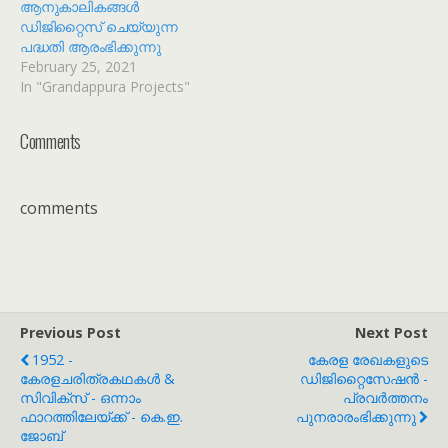
ആനുകാലികങ്ങൾ
ഡിജിറ്റൈസ് ചെയ്യുന്ന
പദ്ധതി ആരംഭിക്കുന്നു
February 25, 2021
In "Grandappura Projects"
Comments
comments
Previous Post
Next Post
1952 -
കേരള രേഖകളുടെ
കേരളചരിത്രകഥകൾ &
ഡിജിറ്റൈസേഷൻ -
സിവിക്സ് - ഒന്നാം
പ്രവർത്തനം
ഫാറത്തിലേയ്ക്ക് - കെ.ഇ.
പുനരാരംഭിക്കുന്നു
ജോബ്