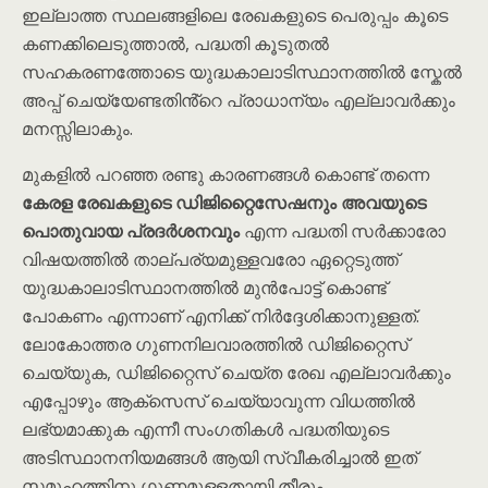
ഇല്ലാത്ത സ്ഥലങ്ങളിലെ രേഖകളുടെ പെരുപ്പം കൂടെ
കണക്കിലെടുത്താൽ, പദ്ധതി കൂടുതൽ
സഹകരണത്തോടെ യുദ്ധകാലാടിസ്ഥാനത്തിൽ സ്കേൽ
അപ്പ് ചെയ്യേണ്ടതിൻ്റെ പ്രാധാന്യം എല്ലാവർക്കും
മനസ്സിലാകും.
മുകളിൽ പറഞ്ഞ രണ്ടു കാരണങ്ങൾ കൊണ്ട് തന്നെ
കേരള രേഖകളുടെ ഡിജിറ്റൈസേഷനും അവയുടെ
പൊതുവായ പ്രദർശനവും
എന്ന പദ്ധതി സർക്കാരോ
വിഷയത്തിൽ താല്പര്യമുള്ളവരോ ഏറ്റെടുത്ത്
യുദ്ധകാലാടിസ്ഥാനത്തിൽ മുൻപോട്ട് കൊണ്ട്
പോകണം എന്നാണ് എനിക്ക് നിർദ്ദേശിക്കാനുള്ളത്.
ലോകോത്തര ഗുണനിലവാരത്തിൽ ഡിജിറ്റൈസ്
ചെയ്യുക, ഡിജിറ്റൈസ് ചെയ്ത രേഖ എല്ലാവർക്കും
എപ്പോഴും ആക്സെസ് ചെയ്യാവുന്ന വിധത്തിൽ
ലഭ്യമാക്കുക എന്നീ സംഗതികൾ പദ്ധതിയുടെ
അടിസ്ഥാനനിയമങ്ങൾ ആയി സ്വീകരിച്ചാൽ ഇത്
സമൂഹത്തിനു ഗുണമുള്ളതായി തീരും.