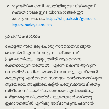
ഗുണ്ടർട്ട് ലെഗസി പദ്ധതിയിലൂടെ ഡിജിറ്റൈസ്
ചെയ്ത രേഖകളുടെ വിശദാംശങ്ങൾ ഈ
പോസ്റ്റിൽ കാണാം
https://shijualex.in/gundert-
legacy-malayalam-list/
ഉപസംഹാരം
കേരളത്തിൻ്റെ ഒരു പൊതു സൗജന്യഡിജിറ്റൽ
ലൈബ്രറി എന്ന “വേറിട്ട സങ്കല്പത്തിനു”
(എല്ലാവർക്കും എളുപ്പത്തിൽ ആക്സെസ്
ചെയ്യാവുന്ന തരത്തിൽ) എന്നെ കൊണ്ട് ആവുന്ന
വിധത്തിൽ ചെറിയ ഒരു അടിസ്ഥാനമിട്ടു എന്ന് ഞാൻ
കരുതുന്നു. എൻ്റെ ഈ സന്നദ്ധപ്രവർത്തനത്തിലൂടെ
ആദ്യകാല അച്ചടിരേഖകളിൽ പ്രമുഖമായവ മിക്കതും
ഡിജിറ്റൈസ് ചെയ്ത് പൊതുവായി എല്ലാവർക്കും
ലഭ്യമാകുന്ന വിധത്തിൽ പങ്കുവെക്കാൻ കഴിഞ്ഞു.
ഇക്കാര്യത്തിൽ എനിക്കു അഭിമാനമുണ്ട്. എന്നാൽ