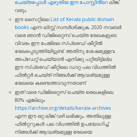
ചെയ്തപ്പോൾ എഴുതിയ ഈ പോസ്റ്റിൻ്റെ
ലിങ്ക്
വരും
ഈ സൈറ്റിലെ
List of Kerala public domain
books
എന്ന ലിസ്റ്റ് സന്ദർശിക്കുക. 2020 നവബർ
വരെ ഞാൻ ഡിജിറ്റൈസ് ചെയ്ത രേഖകളുടെ
വിവരം ഈ പേജിലെ സ്പ്രെഡ് ഷീറ്റിൽ
രേഖപ്പെടുത്തിയിട്ടുണ്ട്. അതിനു ശേഷമുള്ളവ
അപ്‌ഡേറ്റ് ചെയ്യാൻ എനിക്കു പറ്റിയിട്ടില്ല.
ഈ സ്പ്രെഡ് ഷീറ്റിലെ ഡാറ്റ പല വിധത്തിൽ
ഫിൽറ്റർ ചെയ്ത് നിങ്ങൾക്ക് ആവശ്യമുള്ള
രേഖയെ കണ്ടെത്താവുന്നതാണ്.
ഇത് വരെ ഡിജിറ്റൈസ് ചെയ്ത രെഖകളിലെ
80% എങ്കിലും
https://archive.org/details/kerala-archives
എന്ന ഈ ഒറ്റ ലിങ്ക് വഴി ലഭിക്കും. അതിലുള്ള
ഫിൽറ്ററുകൾ പല വിധത്തിൽ ഉപയോഗിച്ച്
നിങ്ങൾക്ക് ആവശ്യമുള്ള രേഖയെ