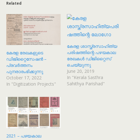
Related
കേരള ശാസ്ത്രസാഹിത്യ
പരിഷത്തിന്റെ പഴയകാല
കേരള രേഖകളുടെ
രേഖകൾ ഡിജിറ്റൈസ്
ഡിജിറ്റൈസേഷൻ –
ചെയ്യുന്നു
പ്രവർത്തനം
June 20, 2019
പുനരാരംഭിക്കുന്നു
In "Kerala Sasthra
October 17, 2022
Sahithya Parishad"
In "Digitization Projects"
2021 – പഴയകാല