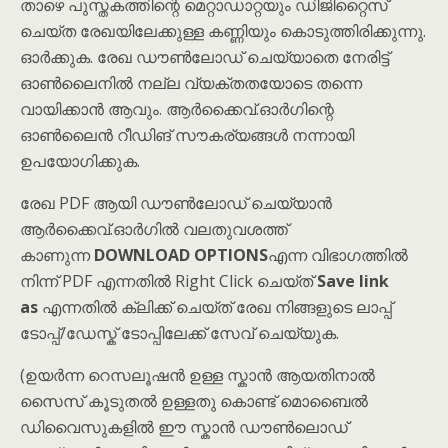
താഴെ പുസ്തകത്തിന്റെ മെറ്റാഡാറ്റയും ഡിജിറ്റൈസ്
ചെയ്ത രേഖയിലേക്കുള്ള കണ്ണിയും കൊടുത്തിരിക്കുന്നു.
ഓർക്കുക. രേഖ ഡൗൺലോഡ് ചെയ്യാതെ നേരിട്ട്
ഓൺലൈനിൽ നല്ല വ്യക്തതയോടെ തന്നെ
വായിക്കാൻ ആവും. ആർക്കൈവ്.ഓർഗിന്റെ
ഓൺലൈൻ റീഡിങ് സൗകര്യങ്ങൾ നന്നായി
ഉപയോഗിക്കുക.
രേഖ PDF ആയി ഡൗൺലോഡ് ചെയ്യാൻ
ആർക്കൈവ്.ഓർഗിൽ വലതുവശത്ത്
കാണുന്ന
DOWNLOAD OPTIONS
എന്ന വിഭാഗത്തിൽ
നിന്ന് PDF എന്നതിൽ Right Click ചെയ്ത്
Save link
as
എന്നതിൽ ക്ലിക്ക് ചെയ്ത് രേഖ നിങ്ങളുടെ ലാപ്പ്
ടോപ്പ്/ഡേസ്ക് ടോപ്പിലേക്ക് സേവ് ചെയ്യുക.
(ഉയർന്ന റെസലൂഷൻ ഉള്ള സ്കാൻ ആയതിനാൽ
സൈസ് കൂടുതൽ ഉള്ളതു കൊണ്ട് മൊബൈൽ
ഡിവൈസുകളിൽ ഈ സ്കാൻ ഡൗൺലൊഡ്