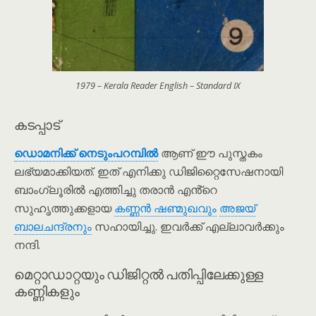
1979 – Kerala Reader English – Standard IX
കടപ്പാട്
ഡൊമനിക്ക് നെടും‌പറമ്പിൽ
ആണ് ഈ പുസ്തകം
ലഭ്യമാക്കിയത്. ഇത് എനിക്കു ഡിജിറ്റൈസേഷനായി
ബാംഗ്ലൂരിൽ എത്തിച്ചു തരാൻ എൻ്റെ
സുഹൃത്തുക്കളായ
കണ്ണൻ ഷണ്മുഖവും
അജയ്
ബാലചന്ദ്രനും
സഹായിച്ചു. ഇവർക്ക് എല്ലാവർക്കും
നന്ദി.
മെറ്റാഡാറ്റയും ഡിജിറ്റൽ പതിപ്പിലേക്കുള്ള
കണ്ണികളും