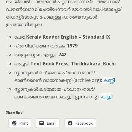
ചെയ്താൽ വായിക്കാൻ പറ്റണം എന്നില്ല. അതിനാൽ
ഡൗൺലോഡ് ചെയ്യുന്നവർ ദയവായി ലാപ്‌ടോപ്പോ/
ഡെസ്ക്‌ടോപ്പോ പോലുള്ള ഡിവൈസുകൾ
ഉപയോഗിക്കുക)
പേര്:
Kerala Reader English – Standard IX
പ്രസിദ്ധീകരണ വർഷം:
1979
താളുകളുടെ എണ്ണം:
242
അച്ചടി:
Text Book Press, Thrikkakara, Kochi
സ്കാനുകൾ ലഭ്യമായ പ്രധാന താൾ/
ഓൺലൈൻ വായനാകണ്ണി (archive.org):
കണ്ണി
സ്കാനുകൾ ലഭ്യമായ പ്രധാന താൾ/
ഓൺലൈൻ വായനാകണ്ണി (gpura.org):
കണ്ണി
Share this:
Print
Email
Facebook