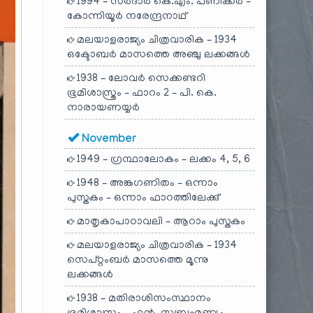
1994 – സർദാർ കെ.എം. പണിക്കർ –
കോന്നിയൂർ നരേന്ദ്രനാഥ്
മലയാളരാജ്യം ചിത്രവാരിക – 1934
ഒക്ടോബർ മാസത്തെ അഞ്ചു ലക്കങ്ങൾ
1938 – ലോവർ സെക്കണ്ടറി
ഭൂമിശാസ്ത്രം – ഫാറം 2 – പി. കെ.
നാരായണയ്യർ
November
1949 – ഗ്രന്ഥാലോകം – ലക്കം 4, 5, 6
1948 – അങ്കഗണിതം – ഒന്നാം
പുസ്തകം – ഒന്നാം ഫാറത്തിലേക്കു്
മാതൃകാപാഠാവലി – ആറാം പുസ്തകം
മലയാളരാജ്യം ചിത്രവാരിക – 1934
സെപ്റ്റംബർ മാസത്തെ മൂന്നു
ലക്കങ്ങൾ
1938 – മതിരാശിസംസ്ഥാനം