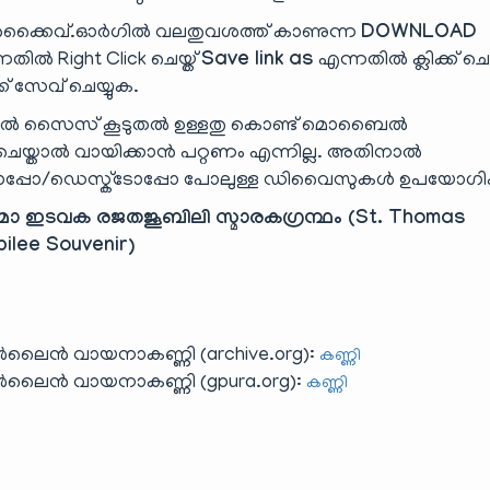
്കൈവ്.ഓർഗിൽ വലതുവശത്ത് കാണുന്ന
DOWNLOAD
തിൽ Right Click ചെയ്ത്
Save link as
എന്നതിൽ ക്ലിക്ക് ചെയ
്ക് സേവ് ചെയ്യുക.
ാൽ സൈസ് കൂടുതൽ ഉള്ളതു കൊണ്ട് മൊബൈൽ
ാൽ വായിക്കാൻ പറ്റണം എന്നില്ല. അതിനാൽ
പ്പോ/ഡെസ്ക്‌ടോപ്പോ പോലുള്ള ഡിവൈസുകൾ ഉപയോഗിക
മാ ഇടവക രജതജൂബിലി സ്മാരകഗ്രന്ഥം (St. Thomas
ilee Souvenir)
ലൈൻ വായനാകണ്ണി (archive.org):
കണ്ണി
ലൈൻ വായനാകണ്ണി (gpura.org):
കണ്ണി