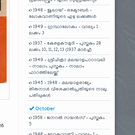
ഭൂമിശാസ്ത്രം – എൻ. സുബ്രഹ്മണ്യം
1948 – ജൂലായ് – ഒക്ടോബർ –
ലോകവാണിയുടെ ഏഴു ലക്കങ്ങൾ
1949 – ഗ്രന്ഥാലോകം – വാല്യം 1
ലക്കം 3
1937 – കേരളകൗമുദി – പുസ്തകം 28
ലക്കം 10, 11, 12, 13 (1937 മാർച്ച്)
1949 – ശ്രീചിത്രാ മലയാളപാഠാവലി
– നാലാം പുസ്തകം – നാലാം
ഫാറത്തിലേയ്ക്ക്
1945 – 1948 – മലയാളരാജ്യം
തിരുനാൾ വിശേഷാൽപ്രതിയുടെ നാലു
പതിപ്പുകൾ
October
1958 – ജനറൽ സയൻസ് – പുസ്തകം
5
ാൻ
1948 – ലോകവാണി – വാല്യം 1 –