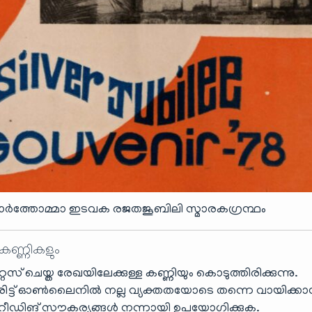
മാർത്തോമ്മാ ഇടവക രജതജൂബിലി സ്മാരകഗ്രന്ഥം
 കണ്ണികളും
ൈസ് ചെയ്ത രേഖയിലേക്കുള്ള കണ്ണിയും കൊടുത്തിരിക്കുന്നു.
ട്ട് ഓൺലൈനിൽ നല്ല വ്യക്തതയോടെ തന്നെ വായിക്ക
ിങ് സൗകര്യങ്ങൾ നന്നായി ഉപയോഗിക്കുക.