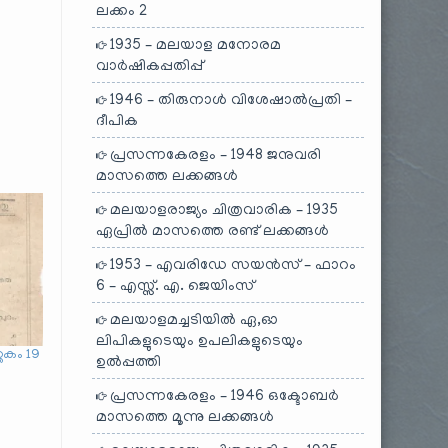
ലക്കം 2
1935 – മലയാള മനോരമ
വാർഷികപ്പതിപ്പ്
1946 – തിരുനാൾ വിശേഷാൽപ്രതി –
ദീപിക
പ്രസന്നകേരളം – 1948 ജനുവരി
മാസത്തെ ലക്കങ്ങൾ
മലയാളരാജ്യം ചിത്രവാരിക – 1935
ഏപ്രിൽ മാസത്തെ രണ്ട് ലക്കങ്ങൾ
1953 – എവരിഡേ സയൻസ് – ഫാറം
6 – എസ്സ്. എ. ജെയിംസ്
മലയാളമച്ചടിയിൽ ഏ,ഓ
ലിപികളുടെയും ഉപലികളുടെയും
തകം 19
ഉൽപ്പത്തി
പ്രസന്നകേരളം – 1946 ഒക്ടോബർ
മാസത്തെ മൂന്നു ലക്കങ്ങൾ