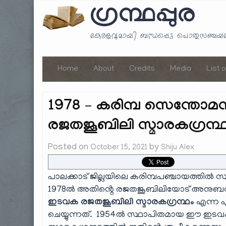
ഗ്രന്ഥപ്പുര
കേരളവുമായി ബന്ധപ്പെട്ട പൊതുസഞ്ച
Home
About
Credits
Media
List 
1978 – കരിമ്പ സെന്തോ
രജതജൂബിലി സ്മാരകഗ്രന്
Posted on
by
October 15, 2021
Shiju Alex
പാലക്കാട് ജില്ലയിലെ കരിമ്പപഞ്ചായത്തിൽ 
1978ൽ അതിൻ്റെ രജതജൂബിലിയോട് അനുബന്ധിച്
ഇടവക രജതജൂബിലി സ്മാരകഗ്രന്ഥം
എന്ന പു
ചെയ്യുന്നത്. 1954ൽ സ്ഥാപിതമായ ഈ ഇടവക 