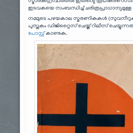
സ്മാരകഗ്രന്ഥത്തിൽ ഇതിൻ്റെ രൂപീകരണസംബന്ധായു
ഇടവകയെ സംബന്ധിച്ച് ചരിത്രപ്രാധാന്യമുള്ള ചില
നമ്മുടെ പഴയകാല സ്മരണികകൾ (സുവനീറുകൾ
പുസ്തകം ഡിജിറ്റൈസ് ചെയ്ത് റിലീസ് ചെയ്യുന്
പോസ്റ്റ്
കാണുക.