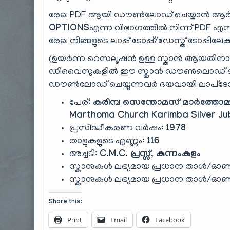
രേഖ PDF ആയി ഡൗൺലോഡ് ചെയ്യാൻ ആർക
OPTIONS
എന്ന വിഭാഗത്തിൽ നിന്ന് PDF എന്ന
രേഖ നിങ്ങളുടെ ലാപ്പ് ടോപ്പ്/ഡേസ്ക് ടോപ്പിലേക
(ഉയർന്ന റെസലൂഷൻ ഉള്ള സ്കാൻ ആയതിന
ഡിവൈസുകളിൽ ഈ സ്കാൻ ഡൗൺലൊഡ് ചെയ്ത
ഡൗൺലോഡ് ചെയ്യുന്നവർ ദയവായി ലാപ്‌ടോ
പേര്:
കരിമ്പ സെന്തോമസ് മാർത്തോമ്
Marthoma Church Karimba Silver Jub
പ്രസിദ്ധീകരണ വർഷം:
1978
താളുകളുടെ എണ്ണം:
116
അച്ചടി:
C.M.C. പ്രസ്സ്, കുന്നംകുളം
സ്കാനുകൾ ലഭ്യമായ പ്രധാന താൾ/ഓൺ
സ്കാനുകൾ ലഭ്യമായ പ്രധാന താൾ/ഓൺ
Share this:
Print
Email
Facebook