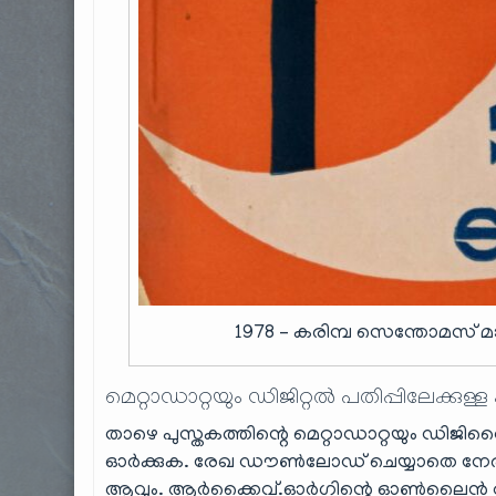
1978 – കരിമ്പ സെന്തോമസ് 
മെറ്റാഡാറ്റയും ഡിജിറ്റൽ പതിപ്പിലേക്കുള്ള
താഴെ പുസ്തകത്തിന്റെ മെറ്റാഡാറ്റയും ഡിജിറ്റ
ഓർക്കുക. രേഖ ഡൗൺലോഡ് ചെയ്യാതെ നേരി
ആവും. ആർക്കൈവ്.ഓർഗിന്റെ ഓൺലൈൻ റീഡ