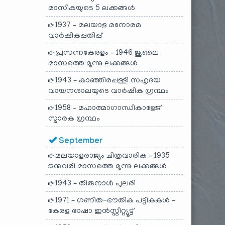
മാസികയുടെ 5 ലക്കങ്ങൾ
1937 – മലയാള മനോരമ
വാർഷികപ്പതിപ്പ്
പ്രസന്നകേരളം – 1946 ജൂലൈ
മാസത്തെ മൂന്നു ലക്കങ്ങൾ
1943 – കാഞ്ഞിരപ്പള്ളി സഹൃദയ
വായനശാലയുടെ വാർഷിക ഗ്രന്ഥം
1958 – മഹാത്മാഗാന്ധികാളേജ്
സ്മാരക ഗ്രന്ഥം
September
മലയാളരാജ്യം ചിത്രവാരിക – 1935
ജനുവരി മാസത്തെ മൂന്നു ലക്കങ്ങൾ
1943 – തിരുനാൾ പുലരി
1971 – ഗണിത-ഭൗതിക പട്ടികകൾ –
കേരള ഭാഷാ ഇൻസ്റ്റിറ്റ്യൂട്ട്