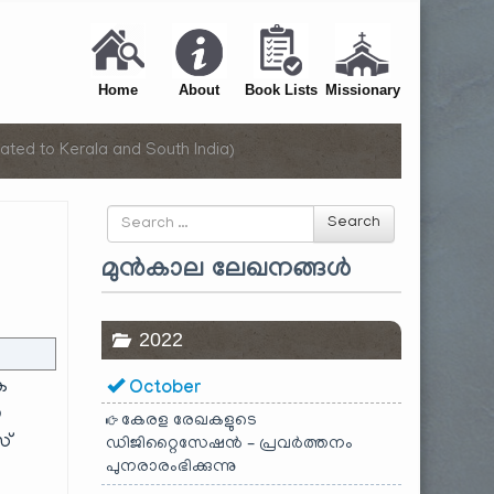
Home
About
Book Lists
Missionary
ated to Kerala and South India)
Search
Search
for
മുൻകാല ലേഖനങ്ങൾ
2022
ക
October
ാ
കേരള രേഖകളുടെ
സ്
ഡിജിറ്റൈസേഷൻ – പ്രവർത്തനം
പുനരാരംഭിക്കുന്നു