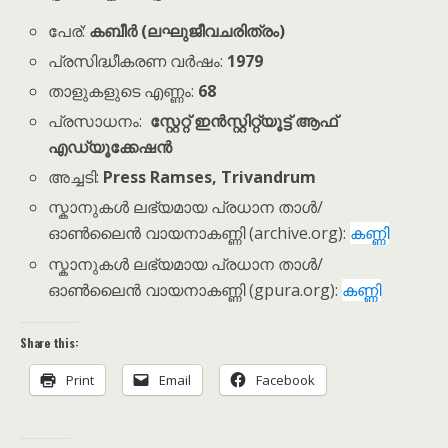
പേര്:
കബീർ (ലഘുജീവചരിത്രം)
പ്രസിദ്ധീകരണ വർഷം:
1979
താളുകളുടെ എണ്ണം:
68
പ്രസാധനം:
സ്റ്റേറ്റ് ഇൻസ്റ്റിറ്റ്യൂട്ട് ആഫ്
എഡ്യൂക്കേഷൻ
അച്ചടി:
Press Ramses, Trivandrum
സ്കാനുകൾ ലഭ്യമായ പ്രധാന താൾ/
ഓൺലൈൻ വായനാകണ്ണി (archive.org):
കണ്ണി
സ്കാനുകൾ ലഭ്യമായ പ്രധാന താൾ/
ഓൺലൈൻ വായനാകണ്ണി (gpura.org):
കണ്ണി
Share this:
Print
Email
Facebook