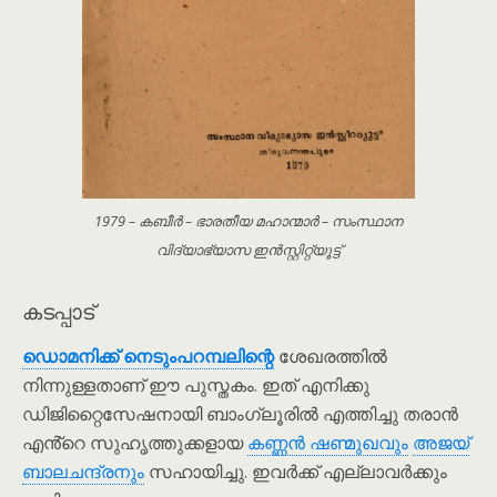
1979 – കബീർ – ഭാരതീയ മഹാന്മാർ – സംസ്ഥാന
വിദ്യാഭ്യാസ ഇൻസ്റ്റിറ്റ്യൂട്ട്
കടപ്പാട്
ഡൊമനിക്ക് നെടും‌പറമ്പലിന്റെ
ശേഖരത്തിൽ
നിന്നുള്ളതാണ് ഈ പുസ്തകം. ഇത് എനിക്കു
ഡിജിറ്റൈസേഷനായി ബാംഗ്ലൂരിൽ എത്തിച്ചു തരാൻ
എൻ്റെ സുഹൃത്തുക്കളായ
കണ്ണൻ ഷണ്മുഖവും
അജയ്
ബാലചന്ദ്രനും
സഹായിച്ചു. ഇവർക്ക് എല്ലാവർക്കും