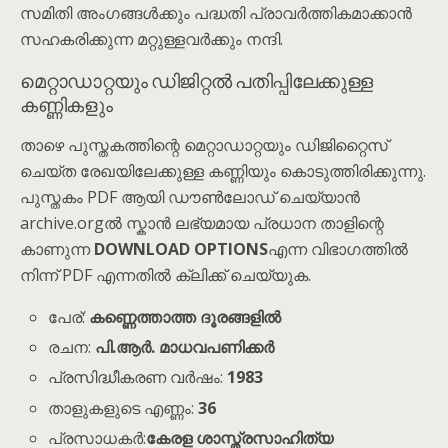
സമിതി അംഗങ്ങൾക്കും പദ്ധതി പ്രാവർത്തികമാക്കാൻ
സഹകരിക്കുന്ന മറ്റുള്ളവർക്കും നന്ദി.
മെറ്റാഡാറ്റയും ഡിജിറ്റൽ പതിപ്പിലേക്കുള്ള
കണ്ണികളും
താഴെ പുസ്തകത്തിന്റെ മെറ്റാഡാറ്റയും ഡിജിറ്റൈസ്
ചെയ്ത രേഖയിലേക്കുള്ള കണ്ണിയും കൊടുത്തിരിക്കുന്നു.
പുസ്തകം PDF ആയി ഡൗൺലോഡ് ചെയ്യാൻ
archive.orgൽ സ്കാൻ ലഭ്യമായ പ്രധാന താളിന്റെ
കാണുന്ന
DOWNLOAD OPTIONS
എന്ന വിഭാഗത്തിൽ
നിന്ന് PDF എന്നതിൽ ക്ലിക്ക് ചെയ്യുക.
പേര്:
കണ്ണെത്താത്ത ദൂരങ്ങളിൽ
രചന:
പി.ആർ. മാധവപണിക്കർ
പ്രസിദ്ധീകരണ വർഷം:
1983
താളുകളുടെ എണ്ണം:
36
പ്രസാധകർ:
കേരള ശാസ്ത്രസാഹിത്യ