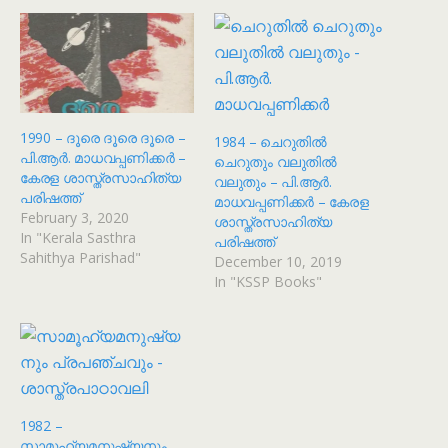
1990 – ദൂരെ ദൂരെ ദൂരെ –
1984 – ചെറുതിൽ
പി.ആർ. മാധവപ്പണിക്കർ –
ചെറുതും വലുതിൽ
കേരള ശാസ്ത്രസാഹിത്യ
വലുതും – പി.ആർ.
പരിഷത്ത്
മാധവപ്പണിക്കർ – കേരള
February 3, 2020
ശാസ്ത്രസാഹിത്യ
In "Kerala Sasthra
പരിഷത്ത്
Sahithya Parishad"
December 10, 2019
In "KSSP Books"
1982 –
സാമൂഹ്യമനുഷ്യനും