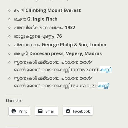
പേര്:
Climbing Mount Everest
രചന:
G. Ingle Finch
പ്രസിദ്ധീകരണ വർഷം:
1932
താളുകളുടെ എണ്ണം: 7
6
പ്രസാധനം:
George Philip & Son, London
അച്ചടി:
Diocesan press, Vepery, Madras
സ്കാനുകൾ ലഭ്യമായ പ്രധാന താൾ/
ഓൺലൈൻ വായനാകണ്ണി (archive.org):
കണ്ണി
സ്കാനുകൾ ലഭ്യമായ പ്രധാന താൾ/
ഓൺലൈൻ വായനാകണ്ണി (gpura.org):
കണ്ണി
Share this:
Print
Email
Facebook