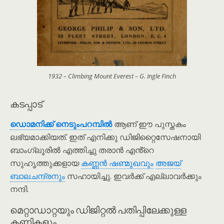
1932 – Climbing Mount Everest – G. Ingle Finch
കടപ്പാട്
ഡൊമനിക്ക് നെടും‌പറമ്പിൽ
ആണ് ഈ പുസ്തകം
ലഭ്യമാക്കിയത്. ഇത് എനിക്കു ഡിജിറ്റൈസേഷനായി
ബാംഗ്ലൂരിൽ എത്തിച്ചു തരാൻ എൻ്റെ
സുഹൃത്തുക്കളായ
കണ്ണൻ ഷണ്മുഖവും
അജയ്
ബാലചന്ദ്രനും
സഹായിച്ചു. ഇവർക്ക് എല്ലാവർക്കും
നന്ദി.
മെറ്റാഡാറ്റയും ഡിജിറ്റൽ പതിപ്പിലേക്കുള്ള
കണ്ണികളും