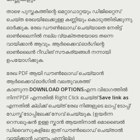
താഴെ പുസ്തകത്തിന്റെ മെറ്റാഡാറ്റയും ഡിജിറ്റൈസ്
ചെയ്ത രേഖയിലേക്കുള്ള കണ്ണിയും കൊടുത്തിരിക്കുന്നു.
ഓർക്കുക. രേഖ ഡൗൺലോഡ് ചെയ്യാതെ നേരിട്ട്
ഓൺലൈനിൽ നല്ല വ്യക്തതയോടെ തന്നെ
വായിക്കാൻ ആവും. ആർക്കൈവ്.ഓർഗിന്റെ
ഓൺലൈൻ റീഡിങ് സൗകര്യങ്ങൾ നന്നായി
ഉപയോഗിക്കുക.
രേഖ PDF ആയി ഡൗൺലോഡ് ചെയ്യാൻ
ആർക്കൈവ്.ഓർഗിൽ വലതുവശത്ത്
കാണുന്ന
DOWNLOAD OPTIONS
എന്ന വിഭാഗത്തിൽ
നിന്ന് PDF എന്നതിൽ Right Click ചെയ്ത്
Save link as
എന്നതിൽ ക്ലിക്ക് ചെയ്ത് രേഖ നിങ്ങളുടെ ലാപ്പ് ടോപ്പ്/
ഡേസ്ക് ടോപ്പിലേക്ക് സേവ് ചെയ്യുക. (ഉയർന്ന
റെസലൂഷൻ ഉള്ള സ്കാൻ ആയതിനാൽ മൊബൈൽ
ഡിവൈസുകളിലേ ഇത് ഡൗൺലൊഡ് ചെയ്താൽ
വായിക്കാൻ പറ്റണം എന്നില്ല)