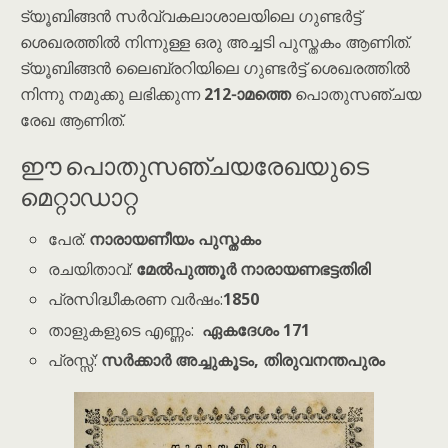
ട്യൂബിങ്ങൻ സർവ്വകലാശാലയിലെ ഗുണ്ടർട്ട്
ശെഖരത്തിൽ നിന്നുള്ള ഒരു അച്ചടി പുസ്തകം ആണിത്.
ട്യൂബിങ്ങൻ ലൈബ്രറിയിലെ ഗുണ്ടർട്ട് ശെഖരത്തിൽ
നിന്നു നമുക്കു ലഭിക്കുന്ന
212-ാമത്തെ
പൊതുസഞ്ചയ
രേഖ ആണിത്.
ഈ പൊതുസഞ്ചയരേഖയുടെ
മെറ്റാഡാറ്റ
പേര്:
നാരായണീയം പുസ്തകം
രചയിതാവ്:
മേൽപുത്തൂർ നാരായണഭട്ടതിരി
പ്രസിദ്ധീകരണ വർഷം:
1850
താളുകളുടെ എണ്ണം:
ഏകദേശം 171
പ്രസ്സ്:
സർക്കാർ അച്ചുകൂടം, തിരുവനന്തപുരം