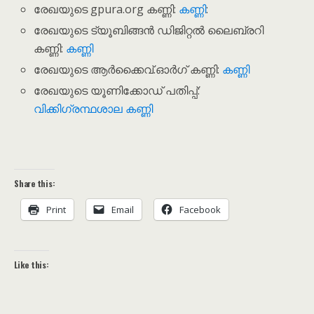
രേഖയുടെ gpura.org കണ്ണി:
കണ്ണി
:
രേഖയുടെ ട്യൂബിങ്ങൻ ഡിജിറ്റൽ ലൈബ്രറി
കണ്ണി:
കണ്ണി
രേഖയുടെ ആർക്കൈവ്.ഓർഗ് കണ്ണി:
കണ്ണി
രേഖയുടെ യൂണിക്കോഡ് പതിപ്പ്:
വിക്കിഗ്രന്ഥശാല കണ്ണി
Share this:
Print
Email
Facebook
Like this: