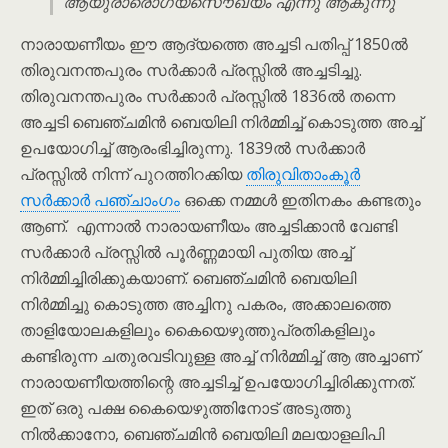
ആയുരാരൊഗ്യസൌഖ്യം എന്നു് ആകുന്നു
നാരായണീയം ഈ ആദ്യത്തെ അച്ചടി പതിപ്പ് 1850ൽ
തിരുവനന്തപുരം സർക്കാർ പ്രസ്സിൽ അച്ചടിച്ചു.
തിരുവനന്തപുരം സർക്കാർ പ്രസ്സിൽ 1836ൽ തന്നെ
അച്ചടി ബെഞ്ചമിൻ ബെയിലി നിർമ്മിച്ച് കൊടുത്ത അച്ച്
ഉപയോഗിച്ച് ആരംഭിച്ചിരുന്നു. 1839ൽ സർക്കാർ
പ്രസ്സിൽ നിന്ന് പുറത്തിറക്കിയ
തിരുവിതാം‌കൂർ
സർക്കാർ പഞ്ചാംഗം
ഒക്കെ നമ്മൾ ഇതിനകം കണ്ടതും
ആണ്. എന്നാൽ നാരായണീയം അച്ചടിക്കാൻ വേണ്ടി
സർക്കാർ പ്രസ്സിൽ പൂർണ്ണമായി പുതിയ അച്ച്
നിർമ്മിച്ചിരിക്കുകയാണ്. ബെഞ്ചമിൻ ബെയിലി
നിർമ്മിച്ചു കൊടുത്ത അച്ചിനു പകരം, അക്കാലത്തെ
താളിയോലകളിലും കൈയെഴുത്തുപ്രതികളിലും
കണ്ടിരുന്ന ചതുരവടിവുള്ള അച്ച് നിർമ്മിച്ച് ആ അച്ചാണ്
നാരായണീയത്തിന്റെ അച്ചടിച്ച് ഉപയോഗിച്ചിരിക്കുന്നത്.
ഇത് ഒരു പക്ഷ കൈയെഴുത്തിനോട് അടുത്തു
നിൽക്കാനോ, ബെഞ്ചമിൻ ബെയിലി മലയാളലിപി