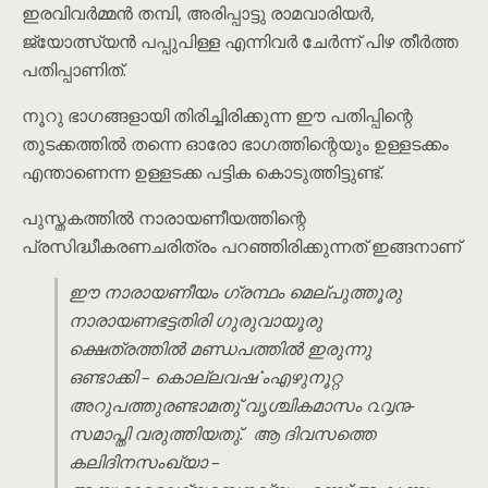
ഇരവിവർമ്മൻ തമ്പി, അരിപ്പാട്ടു രാമവാരിയർ,
ജ്യോത്സ്യൻ പപ്പുപിള്ള എന്നിവർ ചേർന്ന് പിഴ തീർത്ത
പതിപ്പാണിത്.
നൂറു ഭാഗങ്ങളായി തിരിച്ചിരിക്കുന്ന ഈ പതിപ്പിന്റെ
തുടക്കത്തിൽ തന്നെ ഓരോ ഭാഗത്തിന്റെയും ഉള്ളടക്കം
എന്താണെന്ന ഉള്ളടക്ക പട്ടിക കൊടുത്തിട്ടുണ്ട്.
പുസ്തകത്തിൽ നാരായണീയത്തിന്റെ
പ്രസിദ്ധീകരണചരിത്രം പറഞ്ഞിരിക്കുന്നത് ഇങ്ങനാണ്
ഈ നാരായണീയം ഗ്രന്ഥം മെല്പുത്തൂരു
നാരായണഭട്ടതിരി ഗുരുവായൂരു
ക്ഷെത്രത്തിൽ മണ്ഡപത്തിൽ ഇരുന്നു
ഒണ്ടാക്കി – കൊല്ലവൎഷംഎഴുനൂറ്റ
അറുപത്തുരണ്ടാമതു് വൃശ്ചികമാസം ൨൮൹
സമാപ്തി വരുത്തിയതു്. ആ ദിവസത്തെ
കലിദിനസംഖ്യാ –