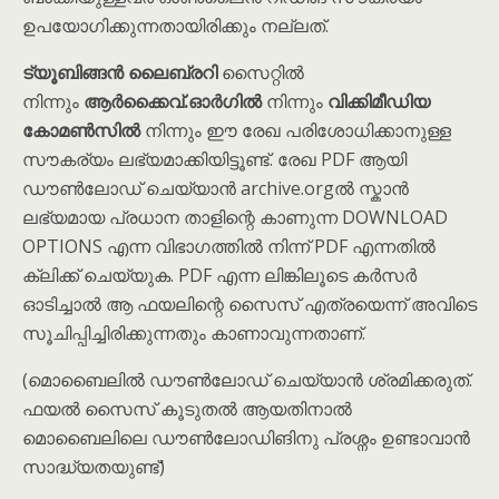
ഉപയോഗിക്കുന്നതായിരിക്കും നല്ലത്.
ട്യൂബിങ്ങൻ ലൈബ്രറി
സൈറ്റിൽ
നിന്നും
ആർക്കൈവ്.ഓർഗിൽ
നിന്നും
വിക്കിമീഡിയ
കോമൺസിൽ
നിന്നും ഈ രേഖ പരിശോധിക്കാനുള്ള
സൗകര്യം ലഭ്യമാക്കിയിട്ടൂണ്ട്. രേഖ PDF ആയി
ഡൗൺലോഡ് ചെയ്യാൻ archive.orgൽ സ്കാൻ
ലഭ്യമായ പ്രധാന താളിന്റെ കാണുന്ന DOWNLOAD
OPTIONS എന്ന വിഭാഗത്തിൽ നിന്ന് PDF എന്നതിൽ
ക്ലിക്ക് ചെയ്യുക. PDF എന്ന ലിങ്കിലൂടെ കർസർ
ഓടിച്ചാൽ ആ ഫയലിന്റെ സൈസ് എത്രയെന്ന് അവിടെ
സൂചിപ്പിച്ചിരിക്കുന്നതും കാണാവുന്നതാണ്.
(മൊബൈലിൽ ഡൗൺലോഡ് ചെയ്യാൻ ശ്രമിക്കരുത്.
ഫയൽ സൈസ് കൂടുതൽ ആയതിനാൽ
മൊബൈലിലെ ഡൗ‌ൺലോഡിങിനു പ്രശ്നം ഉണ്ടാവാൻ
സാദ്ധ്യതയുണ്ട്)