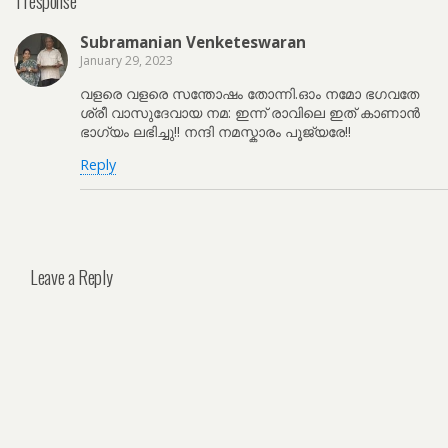
1 response
Subramanian Venketeswaran
January 29, 2023
വളരെ വളരെ സന്തോഷം തോന്നി.ഓം നമോ ഭഗവതേ
ശ്രീ വാസുദേവായ നമ: ഇന്ന് രാവിലെ ഇത് കാണാൻ
ഭാഗ്യം ലഭിച്ചു!! നന്ദി നമസ്കാരം പൂജ്യരേ!!
Reply
Leave a Reply