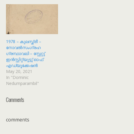
1978 – കുലസ്ത്രീ –
നോവൽസംഗ്രഹ
ഗ്രന്ഥാവലി – സ്റ്റേറ്റു്
ഇൻസ്റ്റിറ്റ്യൂട്ടു് ഓഫ്
എഡ്യൂക്കേഷൻ
May 20, 2021
In "Dominic
Nedumparambil"
Comments
comments