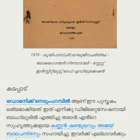
1979 – ലൂയിപാസ്ചർ (ലഘുജീവചരിത്രം) –
ലോകമഹാന്മാർ ഗ്രന്ഥാവലി – സ്റ്റേറ്റു്
ഇൻസ്റ്റിറ്റ്യൂട്ടു് ഓഫ് എഡ്യൂക്കേഷൻ
കടപ്പാട്
ഡൊമനിക്ക് നെടും‌പറമ്പിൽ
ആണ് ഈ പുസ്തകം
ലഭ്യമാക്കിയത്. ഇത് എനിക്കു ഡിജിറ്റൈസേഷനായി
ബാംഗ്ലൂരിൽ എത്തിച്ചു തരാൻ എൻ്റെ
സുഹൃത്തുക്കളായ
കണ്ണൻ ഷണ്മുഖവും
അജയ്
ബാലചന്ദ്രനും
സഹായിച്ചു. ഇവർക്ക് എല്ലാവർക്കും