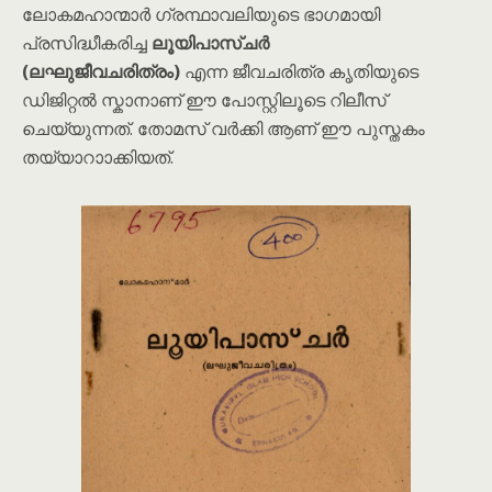
ലോകമഹാന്മാർ ഗ്രന്ഥാവലിയുടെ ഭാഗമായി
പ്രസിദ്ധീകരിച്ച
ലൂയിപാസ്ചർ
(ലഘുജീവചരിത്രം)
എന്ന ജീവചരിത്ര കൃതിയുടെ
ഡിജിറ്റൽ സ്കാനാണ് ഈ പോസ്റ്റിലൂടെ റിലീസ്
ചെയ്യുന്നത്. തോമസ് വർക്കി ആണ് ഈ പുസ്തകം
തയ്യാറാാക്കിയത്.