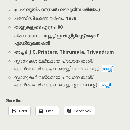
പേര്:
ലൂയിപാസ്ചർ (ലഘുജീവചരിത്രം)
പ്രസിദ്ധീകരണ വർഷം:
1979
താളുകളുടെ എണ്ണം:
80
പ്രസാധനം:
സ്റ്റേറ്റ് ഇൻസ്റ്റിറ്റ്യൂട്ട് ആഫ്
എഡ്യൂക്കേഷൻ
അച്ചടി:
J.C. Printers, Thirumala, Trivandrum
സ്കാനുകൾ ലഭ്യമായ പ്രധാന താൾ/
ഓൺലൈൻ വായനാകണ്ണി (archive.org):
കണ്ണി
സ്കാനുകൾ ലഭ്യമായ പ്രധാന താൾ/
ഓൺലൈൻ വായനാകണ്ണി (gpura.org):
കണ്ണി
Share this:
Print
Email
Facebook