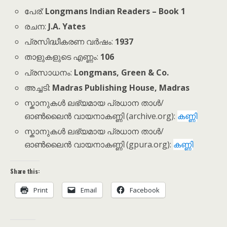
പേര്:
Longmans Indian Readers – Book 1
രചന:
J.A. Yates
പ്രസിദ്ധീകരണ വർഷം:
1937
താളുകളുടെ എണ്ണം:
106
പ്രസാധനം:
Longmans, Green & Co.
അച്ചടി:
Madras Publishing House, Madras
സ്കാനുകൾ ലഭ്യമായ പ്രധാന താൾ/
ഓൺലൈൻ വായനാകണ്ണി (archive.org):
കണ്ണി
സ്കാനുകൾ ലഭ്യമായ പ്രധാന താൾ/
ഓൺലൈൻ വായനാകണ്ണി (gpura.org):
കണ്ണി
Share this:
Print
Email
Facebook