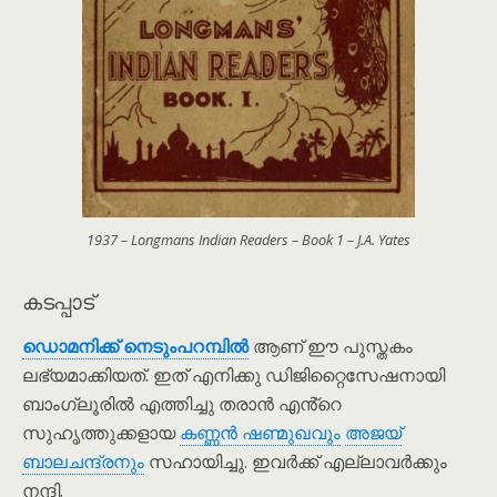
1937 – Longmans Indian Readers – Book 1 – J.A. Yates
കടപ്പാട്
ഡൊമനിക്ക് നെടും‌പറമ്പിൽ
ആണ് ഈ പുസ്തകം
ലഭ്യമാക്കിയത്. ഇത് എനിക്കു ഡിജിറ്റൈസേഷനായി
ബാംഗ്ലൂരിൽ എത്തിച്ചു തരാൻ എൻ്റെ
സുഹൃത്തുക്കളായ
കണ്ണൻ ഷണ്മുഖവും
അജയ്
ബാലചന്ദ്രനും
സഹായിച്ചു. ഇവർക്ക് എല്ലാവർക്കും
നന്ദി.