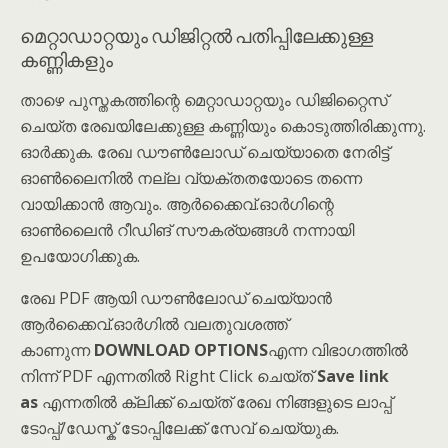
മെറ്റാഡാറ്റയും ഡിജിറ്റൽ പതിപ്പിലേക്കുള്ള
കണ്ണികളും
താഴെ പുസ്തകത്തിന്റെ മെറ്റാഡാറ്റയും ഡിജിറ്റൈസ്
ചെയ്ത രേഖയിലേക്കുള്ള കണ്ണിയും കൊടുത്തിരിക്കുന്നു.
ഓർക്കുക. രേഖ ഡൗൺലോഡ് ചെയ്യാതെ നേരിട്ട്
ഓൺലൈനിൽ നല്ല വ്യക്തതയോടെ തന്നെ
വായിക്കാൻ ആവും. ആർക്കൈവ്.ഓർഗിന്റെ
ഓൺലൈൻ റീഡിങ് സൗകര്യങ്ങൾ നന്നായി
ഉപയോഗിക്കുക.
രേഖ PDF ആയി ഡൗൺലോഡ് ചെയ്യാൻ
ആർക്കൈവ്.ഓർഗിൽ വലതുവശത്ത്
കാണുന്ന
DOWNLOAD OPTIONS
എന്ന വിഭാഗത്തിൽ
നിന്ന് PDF എന്നതിൽ Right Click ചെയ്ത്
Save link
as
എന്നതിൽ ക്ലിക്ക് ചെയ്ത് രേഖ നിങ്ങളുടെ ലാപ്പ്
ടോപ്പ്/ഡേസ്ക് ടോപ്പിലേക്ക് സേവ് ചെയ്യുക.