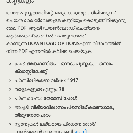
കണ്ണികളും
താഴെ പുസ്തകത്തിന്റെ മെറ്റാഡാറ്റയും ഡിജിറ്റൈസ്
ചെയ്ത രേഖയിലേക്കുള്ള കണ്ണിയും കൊടുത്തിരിക്കുന്നു.
രേഖ PDF ആയി ഡൗൺലോഡ് ചെയ്യാൻ
ആർക്കൈവ്.ഓർഗിൽ വലതുവശത്ത്
കാണുന്ന
DOWNLOAD OPTIONS
എന്ന വിഭാഗത്തിൽ
നിന്ന് PDF എന്നതിൽ ക്ലിക്ക് ചെയ്യുക.
പേര്:
അങ്കഗണിതം – ഒന്നാം പുസ്തകം – ഒന്നാം
ക്ലാസ്സിലേക്കു്
പ്രസിദ്ധീകരണ വർഷം:
1917
താളുകളുടെ എണ്ണം:
78
പ്രസാധനം:
തോമസ് പോൾ
അച്ചടി:
വിദ്യാവിലാസം പ്രസിദ്ധീകരണശാല,
തിരുവനന്തപുരം
സ്കാനുകൾ ലഭ്യമായ പ്രധാന താൾ/
ഓൺലൈൻ വായനാകണ്ണി:
കണ്ണി