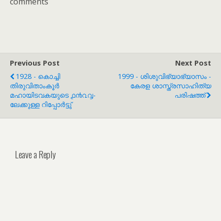
comments
Previous Post
Next Post
1928 - കൊച്ചി
1999 - ശിശുവിഭ്യാഭ്യാസം -
തിരുവിതാം‌കൂർ
കേരള ശാസ്ത്രസാഹിത്യ
മഹായിടവകയുടെ ൧൯൨൮-
പരിഷത്ത്
ലേക്കുള്ള റിപ്പോർട്ടു്
Leave a Reply