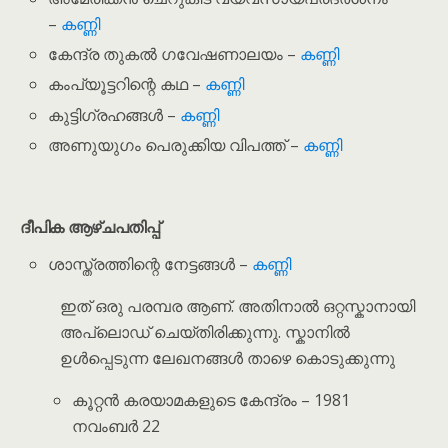
–
കണ്ണി
കേന്ദ്ര തുകൽ ഗവേഷണാലയം –
കണ്ണി
കം‌പ്യൂട്ടറിന്റെ കഥ –
കണ്ണി
കുട്ടിഗ്രഹങ്ങൾ –
കണ്ണി
അണുയുഗം പെരുക്കിയ വിപത്ത് –
കണ്ണി
ദീപിക ആഴ്ചപതിപ്പ്
ശാസ്ത്രത്തിന്റെ നേട്ടങ്ങൾ –
കണ്ണി
ഇത് ഒരു പരമ്പര ആണ്. അതിനാൽ ഒറ്റസ്കാനായി
അപ്‌ലൊഡ് ചെയ്തിരിക്കുന്നു. സ്കാനിൽ
ഉൾപ്പെടുന്ന ലേഖനങ്ങൾ താഴെ കൊടുക്കുന്നു
കൂറ്റൻ കരയാമകളുടെ കേന്ദ്രം – 1981
നവംബർ 22