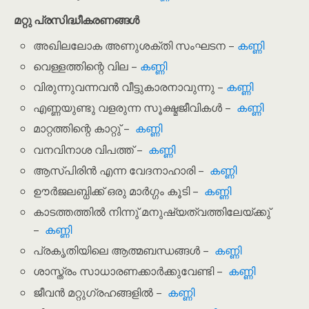
മറ്റു പ്രസിദ്ധീകരണങ്ങൾ
അഖിലലോക അണുശക്തി സംഘടന –
കണ്ണി
വെള്ളത്തിന്റെ വില –
കണ്ണി
വിരുന്നുവന്നവൻ വീട്ടുകാരനാവുന്നു –
കണ്ണി
എണ്ണയുണ്ടു വളരുന്ന സൂക്ഷ്മജീവികൾ –
കണ്ണി
മാറ്റത്തിന്റെ കാറ്റു് –
കണ്ണി
വനവിനാശ വിപത്ത് –
കണ്ണി
ആസ്പിരിൻ എന്ന വേദനാഹാരി –
കണ്ണി
ഊർജലബ്ധിക്ക് ഒരു മാർഗ്ഗം കൂടി –
കണ്ണി
കാടത്തത്തിൽ നിന്നു് മനുഷ്യത്വത്തിലേയ്ക്കു്
–
കണ്ണി
പ്രകൃതിയിലെ ആത്മബന്ധങ്ങൾ –
കണ്ണി
ശാസ്ത്രം സാധാരണക്കാർക്കുവേണ്ടി –
കണ്ണി
ജീവൻ മറ്റുഗ്രഹങ്ങളിൽ –
കണ്ണി