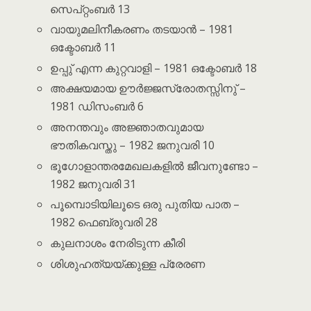
സെപ്റ്റംബർ 13
വായുമലിനീകരണം തടയാൻ – 1981
ഒക്ടോബർ 11
ഉപ്പു് എന്ന കുറ്റവാളി – 1981 ഒക്ടോബർ 18
അക്ഷയമായ ഊർജ്ജസ്രോതസ്സിനു് –
1981 ഡിസംബർ 6
അനന്തവും അജ്ഞാതവുമായ
ഭൗതികവസ്തു – 1982 ജനുവരി 10
ഭൂഗോളാന്തരമേഖലകളിൽ ജീവനുണ്ടോ –
1982 ജനുവരി 31
പൂമ്പൊടിയിലൂടെ ഒരു പുതിയ പാത –
1982 ഫെബ്രുവരി 28
കുലനാശം നേരിടുന്ന കീരി
ശിശുഹത്യയ്ക്കുള്ള പ്രേരണ