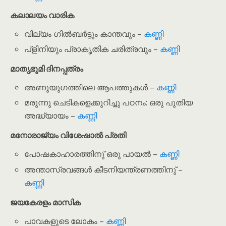
കലാലയം വാരിക
വില്യം ഗിൽബർട്ടും കാന്തവും –
കണ്ണി
പ്‌ളിനിയും പ്രാകൃതിക ചരിത്രവും –
കണ്ണി
മാതൃഭൂമി ദിനപ്പത്രം
അണുയുഗത്തിലെ ആപത്തുകൾ –
കണ്ണി
മരുന്നു ചെടികളെക്കുറിച്ചു പഠനം: ഒരു പുതിയ
അദ്ധ്യായം –
കണ്ണി
മനോരാജ്യം വിശേഷാൽ പ്രതി
പോഷകാഹാരത്തിനു് ഒരു പായൽ –
കണ്ണി
അന്താസ്രവങ്ങൾ കീടനിയന്ത്രണത്തിനു് –
കണ്ണി
ജയകേരളം മാസിക
പാവകളുടെ ലോകം –
കണ്ണി