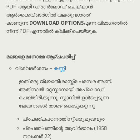
PDF ആയി ഡൗൺലോഡ് ചെയ്യാൻ
ആർക്കൈവ്.ഓർഗിൽ വലതുവശത്ത്
കാണുന്ന
DOWNLOAD OPTIONS
എന്ന വിഭാഗത്തിൽ
നിന്ന് PDF എന്നതിൽ ക്ലിക്ക് ചെയ്യുക.
മലയാള മനോരമ ആഴ്ചപതിപ്പ്
വിശ്വദർശനം –
കണ്ണി
ഇത് ഒരു ജ്യോതിശാസ്ത്ര പരമ്പര ആണ്.
അതിനാൽ ഒറ്റസ്കാനായി അപ്‌ലൊഡ്
ചെയ്തിരിക്കുന്നു. സ്കാനിൽ ഉൾപ്പെടുന്ന
ലേഖനങ്ങൾ താഴെ കൊടുക്കുന്നു
പ്രപഞ്ചപഠനത്തിനു് ഒരു മുഖവുര
പ്രപഞ്ചത്തിന്റെ ആവിർഭാവം (1958
നവംബർ 22)