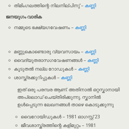
തിമിംഗലത്തിന്റെ നിലനില്പിനു് –
കണ്ണി
ജനയുഗം വാരിക
നമ്മുടെ ഭക്ഷ്യഗവേഷണം –
കണ്ണി
മണ്ണുകൊണ്ടൊരു വ്യവസായം –
കണ്ണി
വൈദ്യുതരാസഗവേഷണങ്ങൾ –
കണ്ണി
കൂടുതൽ നല്ല റോഡുകൾ –
കണ്ണി
ശാസ്ത്രക്കുറിപ്പുകൾ –
കണ്ണി
ഇത് ഒരു പരമ്പര ആണ്. അതിനാൽ ഒറ്റസ്കാനായി
അപ്‌ലൊഡ് ചെയ്തിരിക്കുന്നു. സ്കാനിൽ
ഉൾപ്പെടുന്ന ലേഖനങ്ങൾ താഴെ കൊടുക്കുന്നു
വൈറോയിഡുകൾ – 1981 ഓഗസ്റ്റ് 23
ജീവശാസ്ത്രത്തിന്റെ കളിമുറ്റം – 1981