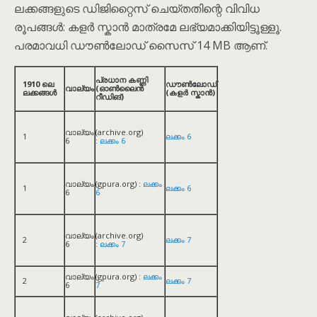
ലക്കങ്ങളുടെ ഡിജിറ്റൈസ് ചെയ്തതിന്റെ വിവിധ
രൂപങ്ങൾ: കളർ സ്കാൻ മാത്രമേ ലഭ്യമാക്കിയിട്ടൂള്ളൂ.
പരമാവധി ഡൗൺലോഡ് സൈസ് 14 MB ആണ്.
പ്രധാന കണ്ണി
1910 ലെ
ഡൗൺലോഡ്
വാല്യം
(ഓൺലൈൻ
ലക്കങ്ങൾ
(കളർ സ്കാൻ)
റീഡിങ്)
വാല്യം
(archive.org)
1
ലക്കം 6
6
:
ലക്കം 6
വാല്യം
(gpura.org) :
ലക്കം
1
ലക്കം 6
6
6
വാല്യം
(archive.org)
2
ലക്കം 7
6
:
ലക്കം 7
വാല്യം
(gpura.org) :
ലക്കം
2
ലക്കം 7
6
7