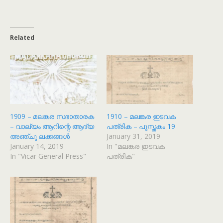
Related
1909 – മലങ്കര സഭാതാരക
1910 – മലങ്കര ഇടവക
– വാല്യം ആറിന്റെ ആദ്യ
പത്രിക – പുസ്തകം 19
അഞ്ചു ലക്കങ്ങൾ
January 31, 2019
January 14, 2019
In "മലങ്കര ഇടവക
In "Vicar General Press"
പത്രിക"