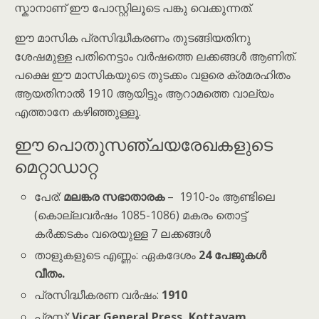
സ്കാനാണ് ഈ പോസ്റ്റിലൂടെ പങ്കു വെക്കുന്നത്.
ഈ മാസിക പ്രസിദ്ധീകരണം തുടങ്ങിയതിനു
ശേഷമുള്ള പതിനെട്ടാം വർഷത്തെ ലക്കങ്ങൾ ആണിത്.
പക്ഷെ ഈ മാസികയുടെ തുടക്കം വളരെ ക്രമരഹിതം
ആയതിനാൽ 1910 ആയിട്ടും ആറാമത്തെ വാല്യം
എത്താനേ കഴിഞ്ഞുള്ളൂ.
ഈ പൊതുസഞ്ചയരേഖകളുടെ
മെറ്റാഡാറ്റ
പേര്:
മലങ്കര സഭാതാരക
– 1910-ാം ആണ്ടിലെ
(കൊല്ലവർഷം 1085-1086) മകരം തൊട്ട്
കർക്കടകം വരെയുള്ള 7 ലക്കങ്ങൾ
താളുകളുടെ എണ്ണം: ഏകദേശം
24 പേജുകൾ
വീതം.
പ്രസിദ്ധീകരണ വർഷം:
1910
പ്രസ്സ്:
Vicar General Press, Kottayam