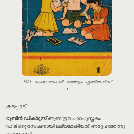
1981 – കേരളപാഠാവലി – മലയാളം – സ്റ്റാൻഡേർഡ്
1
കടപ്പാട്
റൂബിൻ ഡിക്രൂസ്
ആണ് ഈ പാഠപുസ്തകം
ഡിജിറ്റൈസേഷനായി ലഭ്യമാക്കിയത്. അദ്ദേഹത്തിന്നു
വളരെ നന്ദി.