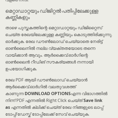
മെറ്റാഡാറ്റയും ഡിജിറ്റൽ പതിപ്പിലേക്കുള്ള
കണ്ണികളും
താഴെ പുസ്തകത്തിന്റെ മെറ്റാഡാറ്റയും ഡിജിറ്റൈസ്
ചെയ്ത രേഖയിലേക്കുള്ള കണ്ണിയും കൊടുത്തിരിക്കുന്നു.
ഓർക്കുക. രേഖ ഡൗൺലോഡ് ചെയ്യാതെ നേരിട്ട്
ഓൺലൈനിൽ നല്ല വ്യക്തതയോടെ തന്നെ
വായിക്കാൻ ആവും. ആർക്കൈവ്.ഓർഗിന്റെ
ഓൺലൈൻ റീഡിങ് സൗകര്യങ്ങൾ നന്നായി
ഉപയോഗിക്കുക.
രേഖ PDF ആയി ഡൗൺലോഡ് ചെയ്യാൻ
ആർക്കൈവ്.ഓർഗിൽ വലതുവശത്ത്
കാണുന്ന
DOWNLOAD OPTIONS
എന്ന വിഭാഗത്തിൽ
നിന്ന് PDF എന്നതിൽ Right Click ചെയ്ത്
Save link
as
എന്നതിൽ ക്ലിക്ക് ചെയ്ത് രേഖ നിങ്ങളുടെ ലാപ്പ്
ടോപ്പ്/ഡേസ്ക് ടോപ്പിലേക്ക് സേവ് ചെയ്യുക.