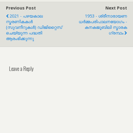
Previous Post
Next Post
2021 - പഴയകാല
1953 - ശ്രീനാരായണ
സ്മരണികകൾ
ധർമ്മപരിപാലനയോഗം -
(സുവനീറുകൾ) ഡിജിറ്റൈസ്
കനകജൂബിലി സ്മാരക
ചെയ്യുന്ന പദ്ധതി
ഗ്രന്ഥം
ആരംഭിക്കുന്നു
Leave a Reply