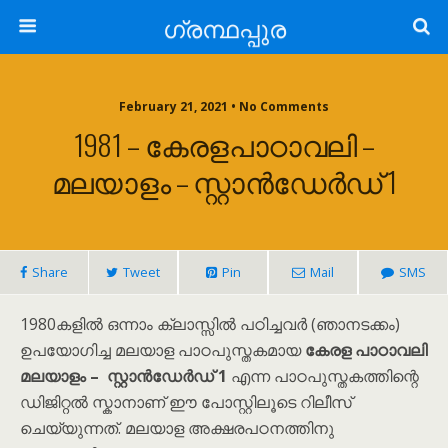
ഗ്രന്ഥപ്പുര
February 21, 2021 • No Comments
1981 – കേരളപാഠാവലി –
മലയാളം – സ്റ്റാൻഡേർഡ് 1
Share
Tweet
Pin
Mail
SMS
1980കളിൽ ഒന്നാം ക്ലാസ്സിൽ പഠിച്ചവർ (ഞാനടക്കം)
ഉപയോഗിച്ച മലയാള പാഠപുസ്തകമായ
കേരള പാഠാവലി
മലയാളം – സ്റ്റാൻഡേർഡ് 1
എന്ന പാഠപുസ്തകത്തിന്റെ
ഡിജിറ്റൽ സ്കാനാണ് ഈ പോസ്റ്റിലൂടെ റിലീസ്
ചെയ്യുന്നത്. മലയാള അക്ഷരപഠനത്തിനു