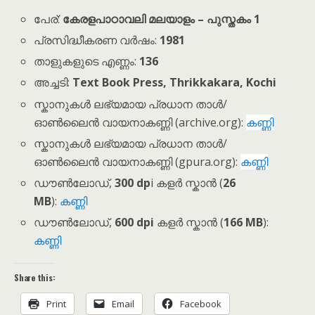
പേര്:
കേരളപാഠാവലി മലയാളം – പുസ്തകം 1
പ്രസിദ്ധീകരണ വർഷം:
1981
താളുകളുടെ എണ്ണം:
136
അച്ചടി:
Text Book Press, Thrikkakara, Kochi
സ്കാനുകൾ ലഭ്യമായ പ്രധാന താൾ/
ഓൺലൈൻ വായനാകണ്ണി (archive.org):
കണ്ണി
സ്കാനുകൾ ലഭ്യമായ പ്രധാന താൾ/
ഓൺലൈൻ വായനാകണ്ണി (gpura.org):
കണ്ണി
ഡൗൺലോഡ്,
300 dp
i കളർ സ്കാൻ (
26
MB
):
കണ്ണി
ഡൗൺലോഡ്,
600 dpi
കളർ സ്കാൻ (
166 MB
):
കണ്ണി
Share this:
Print
Email
Facebook