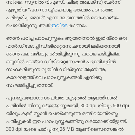
സി.ജെ., സുനിൽ വി.എസ്., ഷിജു അലക്സ്) ചേർന്ന്
എഴുതിയ “പന നനച്ച് മലയാള അക്ഷരപഠനത്തെ
പരിഷ്കരിച്ച ഒരാൾ” എന്ന ലേഖനത്തിൽ കൈകാര്യം
ചെയ്തിരുന്നു. അത്
ഇവിടെ
കാണാം.
ഞാൻ പഠിച്ച പാഠപുസ്തകം ആയതിനാൽ ഇതിൻ്റെ ഒരു
ഹാർഡ് കോപ്പി ഡിജിറ്റൈസേഷനായി ലഭിക്കാനായി
ഞാൻ പല വഴിക്കും ശ്രമിച്ചിരുന്നു. പക്ഷെ ലഭിച്ചില്ല.
ഒടുവിൽ എൻ്റെ ഡിജിറ്റൈസേഷൻ പദ്ധതികളിൽ
സഹകരിക്കുന്ന റൂബിൻ ഡിക്രൂസ് ആണ് ആ
കാലഘട്ടത്തിലെ പാഠപുസ്തകങ്ങൾ എനിക്കു
സംഘടിപ്പിച്ചു തന്നത്.
പുനരുപയോഗസാദ്ധ്യത കൂടുതൽ ആയതിനാൽ
പതിവിൽ നിന്നു വ്യത്യസ്തമായി, 300 dpi യിലും 600 dpi
യിലും കളർ സ്കാൻ ചെയ്തെടുത്ത രണ്ട് വ്യത്യസ്ത
പതിപ്പുകൾ ഈ പാഠപുസ്തകത്തിനു ലഭ്യമാക്കിയിട്ടുണ്ട്.
300 dpi യുടെ പതിപ്പിനു 26 MB ആണ് സൈസെങ്കിൽ