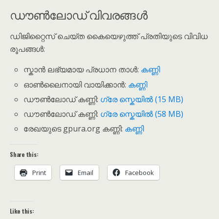
ഡൗൺലോഡ് വിവരങ്ങൾ
ഡിജിറ്റൈസ് ചെയ്ത കൈയെഴുത്ത് പ്രതിയുടെ വിവിധ
രൂപങ്ങൾ:
സ്കാൻ ലഭ്യമായ പ്രധാന താൾ:
കണ്ണി
ഓൺലൈനായി വായിക്കാൻ:
കണ്ണി
ഡൗൺലോഡ് കണ്ണി:
ഗ്രേ സ്കെയിൽ (15 MB)
ഡൗൺലോഡ് കണ്ണി:
ഗ്രേ സ്കെയിൽ (58 MB)
രേഖയുടെ gpura.org കണ്ണി:
കണ്ണി
Share this:
Print
Email
Facebook
Like this: