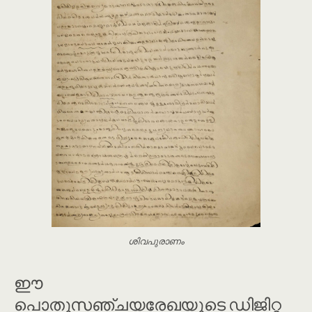
ശിവപുരാണം
ഈ
പൊതുസഞ്ചയരേഖയുടെ ഡിജിറ്റ