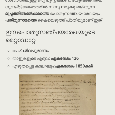
ശേഖരത്തിലുള്ള ഒരു പുസ്തകമാണ്. ട്യൂബിങ്ങനിലെ
ഗുണ്ടർട്ട് ശേഖരത്തിൽ നിന്നു നമുക്കു ലഭിക്കുന്ന
മുപ്പത്തിഅഞ്ചാമത്തെ
പൊതുസഞ്ചയ രേഖയും
പതിമൂന്നാമത്തെ
കൈയെഴുത്ത് പ്രതിയുമാണ് ഇത്.
ഈ പൊതുസഞ്ചയരേഖയുടെ
മെറ്റാഡാറ്റ
പേര്:
ശിവപുരാണം
താളുകളുടെ എണ്ണം:
ഏകദേശം 126
എഴുതപ്പെട്ട കാലഘട്ടം:
ഏകദേശം 1850കൾ