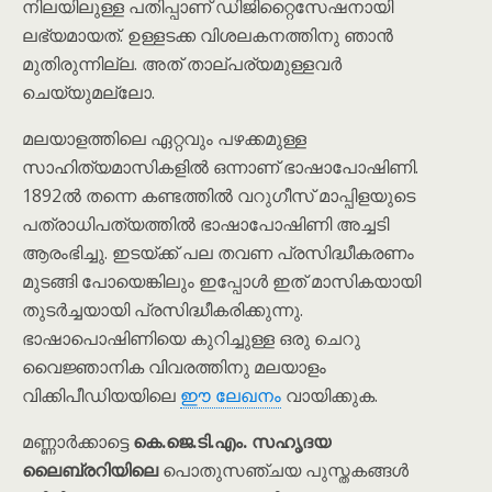
നിലയിലുള്ള പതിപ്പാണ് ഡിജിറ്റൈസേഷനായി
ലഭ്യമായത്. ഉള്ളടക്ക വിശലകനത്തിനു ഞാൻ
മുതിരുന്നില്ല. അത് താല്പര്യമുള്ളവർ
ചെയ്യുമല്ലോ.
മലയാളത്തിലെ ഏറ്റവും പഴക്കമുള്ള
സാഹിത്യമാസികളിൽ ഒന്നാണ് ഭാഷാപോഷിണി.
1892ൽ തന്നെ കണ്ടത്തിൽ വറുഗീസ് മാപ്പിളയുടെ
പത്രാധിപത്യത്തിൽ ഭാഷാപോഷിണി അച്ചടി
ആരംഭിച്ചു. ഇടയ്ക്ക് പല തവണ പ്രസിദ്ധീകരണം
മുടങ്ങി പോയെങ്കിലും ഇപ്പോൾ ഇത് മാസികയായി
തുടർച്ചയായി പ്രസിദ്ധീകരിക്കുന്നു.
ഭാഷാപൊഷിണിയെ കുറിച്ചുള്ള ഒരു ചെറു
വൈജ്ഞാനിക വിവരത്തിനു മലയാളം
വിക്കിപീഡിയയിലെ
ഈ ലേഖനം
വായിക്കുക.
മണ്ണാർക്കാട്ടെ
കെ.ജെ.ടി.എം. സഹൃദയ
ലൈബ്രറിയിലെ
പൊതുസഞ്ചയ പുസ്തകങ്ങൾ