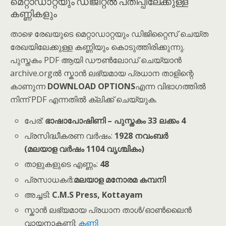
മെറ്റാഡാറ്റയും ഡിജിറ്റൽ പതിപ്പിലേക്കുള്ള
കണ്ണികളും
താഴെ രേഖയുടെ മെറ്റാഡാറ്റയും ഡിജിറ്റൈസ് ചെയ്ത
രേഖയിലേക്കുള്ള കണ്ണിയും കൊടുത്തിരിക്കുന്നു.
പുസ്തകം PDF ആയി ഡൗൺലോഡ് ചെയ്യാൻ
archive.orgൽ സ്കാൻ ലഭ്യമായ പ്രധാന താളിന്റെ
കാണുന്ന
DOWNLOAD OPTIONS
എന്ന വിഭാഗത്തിൽ
നിന്ന് PDF എന്നതിൽ ക്ലിക്ക് ചെയ്യുക.
പേര്:
ഭാഷാപോഷിണി – പുസ്തകം 33 ലക്കം 4
പ്രസിദ്ധീകരണ വർഷം:
1928 നവംബർ
(മലയാള വർഷം 1104 വൃശ്ചികം)
താളുകളുടെ എണ്ണം:
48
പ്രസാധകർ:
മലയാള മനോരമ കമ്പനി
അച്ചടി:
C.M.S Press, Kottayam
സ്കാൻ ലഭ്യമായ പ്രധാന താൾ/ഓൺലൈൻ
വായനാകണ്ണി:
കണ്ണി