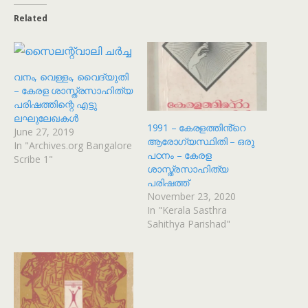
Related
വനം, വെള്ളം, വൈദ്യുതി
– കേരള ശാസ്ത്രസാഹിത്യ
പരിഷത്തിന്റെ എട്ടു
ലഘുലേഖകൾ
1991 – കേരളത്തിൻ്റെ
June 27, 2019
ആരോഗ്യസ്ഥിതി – ഒരു
In "Archives.org Bangalore
പഠനം – കേരള
Scribe 1"
ശാസ്ത്രസാഹിത്യ
പരിഷത്ത്
November 23, 2020
In "Kerala Sasthra
Sahithya Parishad"