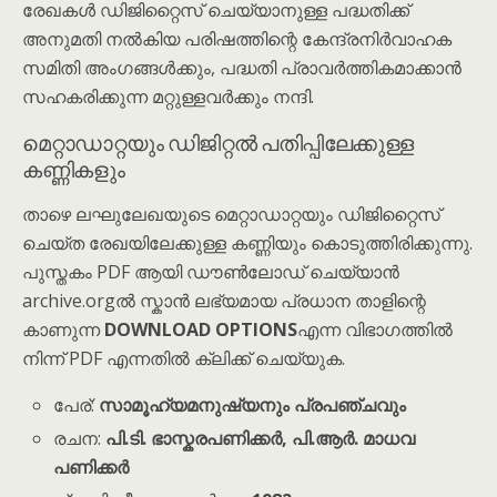
രേഖകൾ ഡിജിറ്റൈസ് ചെയ്യാനുള്ള പദ്ധതിക്ക്
അനുമതി നൽകിയ പരിഷത്തിന്റെ കേന്ദ്രനിര്‍വാഹക
സമിതി അംഗങ്ങൾക്കും, പദ്ധതി പ്രാവർത്തികമാക്കാൻ
സഹകരിക്കുന്ന മറ്റുള്ളവർക്കും നന്ദി.
മെറ്റാഡാറ്റയും ഡിജിറ്റൽ പതിപ്പിലേക്കുള്ള
കണ്ണികളും
താഴെ ലഘുലേഖയുടെ മെറ്റാഡാറ്റയും ഡിജിറ്റൈസ്
ചെയ്ത രേഖയിലേക്കുള്ള കണ്ണിയും കൊടുത്തിരിക്കുന്നു.
പുസ്തകം PDF ആയി ഡൗൺലോഡ് ചെയ്യാൻ
archive.orgൽ സ്കാൻ ലഭ്യമായ പ്രധാന താളിന്റെ
കാണുന്ന
DOWNLOAD OPTIONS
എന്ന വിഭാഗത്തിൽ
നിന്ന് PDF എന്നതിൽ ക്ലിക്ക് ചെയ്യുക.
പേര്:
സാമൂഹ്യമനുഷ്യനും പ്രപഞ്ചവും
രചന:
പി.ടി. ഭാസ്കരപണിക്കർ, പി.ആർ. മാധവ
പണിക്കർ