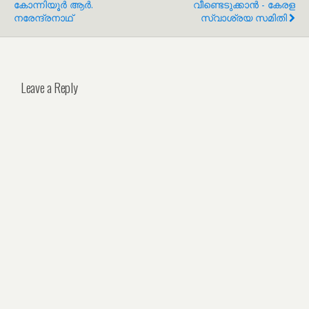
കോന്നിയൂർ ആർ.
വീണ്ടെടുക്കാൻ - കേരള
നരേന്ദ്രനാഥ്
സ്വാശ്രയ സമിതി
Leave a Reply