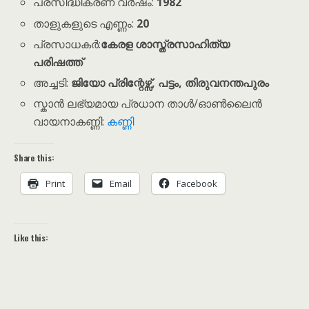
പ്രസിദ്ധീകരണ വർഷം:
1982
താളുകളുടെ എണ്ണം:
20
പ്രസാധകർ:
കേരള ശാസ്ത്രസാഹിത്യ
പരിഷത്ത്
അച്ചടി:
ജിയോ പ്രിന്റേഴ്സ്, പട്ടം, തിരുവനന്തപുരം
സ്കാൻ ലഭ്യമായ പ്രധാന താൾ/ഓൺലൈൻ
വായനാകണ്ണി:
കണ്ണി
Share this:
Print
Email
Facebook
Like this: