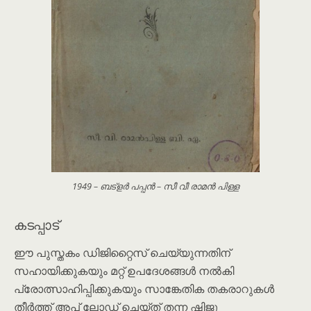
1949 – ബട്ളർ പപ്പൻ – സീ വീ രാമൻ പിള്ള
കടപ്പാട്
ഈ പുസ്തകം ഡിജിറ്റൈസ് ചെയ്യുന്നതിന്
സഹായിക്കുകയും മറ്റ് ഉപദേശങ്ങൾ നൽകി
പ്രോത്സാഹിപ്പിക്കുകയും സാങ്കേതിക തകരാറുകള്‍
തീര്‍ത്ത് അപ് ലോഡ് ചെയ്ത് തന്ന ഷിജു