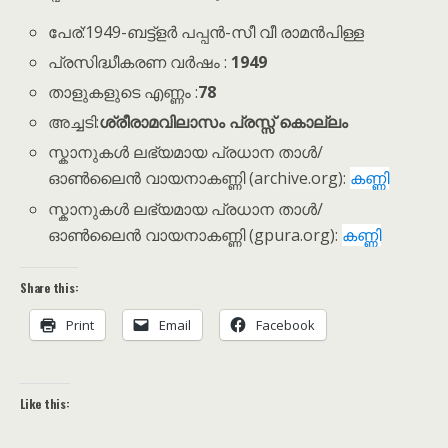
പേര്:1949-ബട്ട്ളര്‍ പപ്പന്‍-സീ വീ രാമന്‍പിള്ള
പ്രസിദ്ധീകരണ വർഷം :
1949
താളുകളുടെ എണ്ണം :
78
അച്ചടി:
‍ശ്രീരാമവിലാസം പ്രസ്സ് കൊല്ലം
സ്കാനുകൾ ലഭ്യമായ പ്രധാന താൾ/
ഓൺലൈൻ വായനാകണ്ണി (archive.org):
കണ്ണി
സ്കാനുകൾ ലഭ്യമായ പ്രധാന താൾ/
ഓൺലൈൻ വായനാകണ്ണി (gpura.org):
കണ്ണി
Share this:
Print
Email
Facebook
Like this: