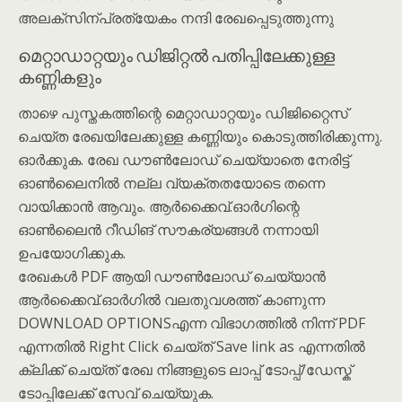
അലക്സിന്പ്രത്യേകം നന്ദി രേഖപ്പെടുത്തുന്നു
മെറ്റാഡാറ്റയും ഡിജിറ്റൽ പതിപ്പിലേക്കുള്ള
കണ്ണികളും
താഴെ പുസ്തകത്തിന്റെ മെറ്റാഡാറ്റയും ഡിജിറ്റൈസ്
ചെയ്ത രേഖയിലേക്കുള്ള കണ്ണിയും കൊടുത്തിരിക്കുന്നു.
ഓർക്കുക. രേഖ ഡൗൺലോഡ് ചെയ്യാതെ നേരിട്ട്
ഓൺലൈനിൽ നല്ല വ്യക്തതയോടെ തന്നെ
വായിക്കാൻ ആവും. ആർക്കൈവ്.ഓർഗിന്റെ
ഓൺലൈൻ റീഡിങ് സൗകര്യങ്ങൾ നന്നായി
ഉപയോഗിക്കുക.
രേഖകൾ PDF ആയി ഡൗൺലോഡ് ചെയ്യാൻ
ആർക്കൈവ്.ഓർഗിൽ വലതുവശത്ത് കാണുന്ന
DOWNLOAD OPTIONSഎന്ന വിഭാഗത്തിൽ നിന്ന് PDF
എന്നതിൽ Right Click ചെയ്ത് Save link as എന്നതിൽ
ക്ലിക്ക് ചെയ്ത് രേഖ നിങ്ങളുടെ ലാപ്പ് ടോപ്പ്/ഡേസ്ക്
ടോപ്പിലേക്ക് സേവ് ചെയ്യുക.