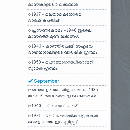
മാസികയുടെ 5 ലക്കങ്ങൾ
1937 – മലയാള മനോരമ
വാർഷികപ്പതിപ്പ്
പ്രസന്നകേരളം – 1946 ജൂലൈ
മാസത്തെ മൂന്നു ലക്കങ്ങൾ
1943 – കാഞ്ഞിരപ്പള്ളി സഹൃദയ
വായനശാലയുടെ വാർഷിക ഗ്രന്ഥം
1958 – മഹാത്മാഗാന്ധികാളേജ്
സ്മാരക ഗ്രന്ഥം
September
മലയാളരാജ്യം ചിത്രവാരിക – 1935
ജനുവരി മാസത്തെ മൂന്നു ലക്കങ്ങൾ
1943 – തിരുനാൾ പുലരി
1971 – ഗണിത-ഭൗതിക പട്ടികകൾ –
കേരള ഭാഷാ ഇൻസ്റ്റിറ്റ്യൂട്ട്