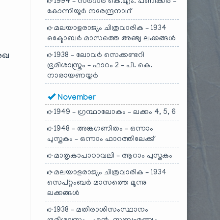
1994 – സർദാർ കെ.എം. പണിക്കർ –
കോന്നിയൂർ നരേന്ദ്രനാഥ്
മലയാളരാജ്യം ചിത്രവാരിക – 1934
ഒക്ടോബർ മാസത്തെ അഞ്ചു ലക്കങ്ങൾ
1938 – ലോവർ സെക്കണ്ടറി
രേഖ
ഭൂമിശാസ്ത്രം – ഫാറം 2 – പി. കെ.
നാരായണയ്യർ
November
1949 – ഗ്രന്ഥാലോകം – ലക്കം 4, 5, 6
1948 – അങ്കഗണിതം – ഒന്നാം
പുസ്തകം – ഒന്നാം ഫാറത്തിലേക്കു്
മാതൃകാപാഠാവലി – ആറാം പുസ്തകം
മലയാളരാജ്യം ചിത്രവാരിക – 1934
സെപ്റ്റംബർ മാസത്തെ മൂന്നു
ലക്കങ്ങൾ
1938 – മതിരാശിസംസ്ഥാനം