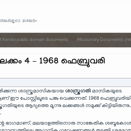
Skip
to
യരേഖകളുടെ ശേഖരം
content
of Kerala public domain documents
Missionary Documents (rel
 ലക്കം 4 – 1968 ഫെബ്രുവരി
രിക്കുന്ന ശാസ്ത്രമാസികയായ
ശാസ്ത്രഗതി
മാസികയുടെ
ണ് ഈ പോസ്റ്റിലൂടെ പങ്കു വെക്കുന്നത്. 1968 ഫെബ്രുവരി
തിയുടെ ആദ്യത്തെ മൂന്നു ലക്കങ്ങൾ നമുക്ക് കിട്ടിയിരുന്നു
.
ിന്റെ ഭാഗമാണ്. മലയാളത്തിനൊരു സാങ്കേതിക ശബ്ദകോശ