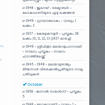
ഭൂമിശാസ്ത്രം – എൻ. സുബ്രഹ്മണ്യം
1948 – ജൂലായ് – ഒക്ടോബർ –
ലോകവാണിയുടെ ഏഴു ലക്കങ്ങൾ
1949 – ഗ്രന്ഥാലോകം – വാല്യം 1
ലക്കം 3
1937 – കേരളകൗമുദി – പുസ്തകം 28
ലക്കം 10, 11, 12, 13 (1937 മാർച്ച്)
നാം
1949 – ശ്രീചിത്രാ മലയാളപാഠാവലി
– നാലാം പുസ്തകം – നാലാം
ഫാറത്തിലേയ്ക്ക്
1"
1945 – 1948 – മലയാളരാജ്യം
തിരുനാൾ വിശേഷാൽപ്രതിയുടെ നാലു
പതിപ്പുകൾ
October
1958 – ജനറൽ സയൻസ് – പുസ്തകം
5
1948 – ലോകവാണി – വാല്യം 1 –