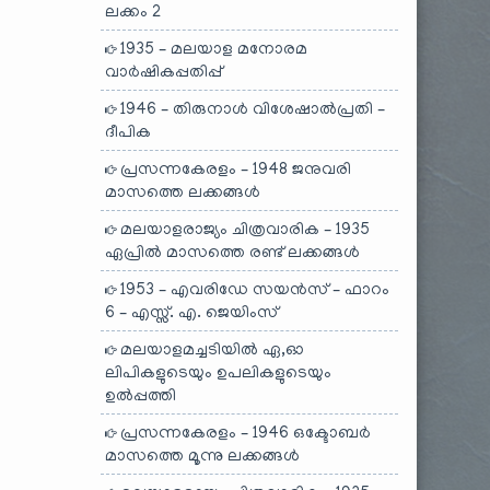
ലക്കം 2
1935 – മലയാള മനോരമ
വാർഷികപ്പതിപ്പ്
1946 – തിരുനാൾ വിശേഷാൽപ്രതി –
ദീപിക
പ്രസന്നകേരളം – 1948 ജനുവരി
മാസത്തെ ലക്കങ്ങൾ
മലയാളരാജ്യം ചിത്രവാരിക – 1935
ഏപ്രിൽ മാസത്തെ രണ്ട് ലക്കങ്ങൾ
1953 – എവരിഡേ സയൻസ് – ഫാറം
6 – എസ്സ്. എ. ജെയിംസ്
മലയാളമച്ചടിയിൽ ഏ,ഓ
ലിപികളുടെയും ഉപലികളുടെയും
ഉൽപ്പത്തി
പ്രസന്നകേരളം – 1946 ഒക്ടോബർ
മാസത്തെ മൂന്നു ലക്കങ്ങൾ