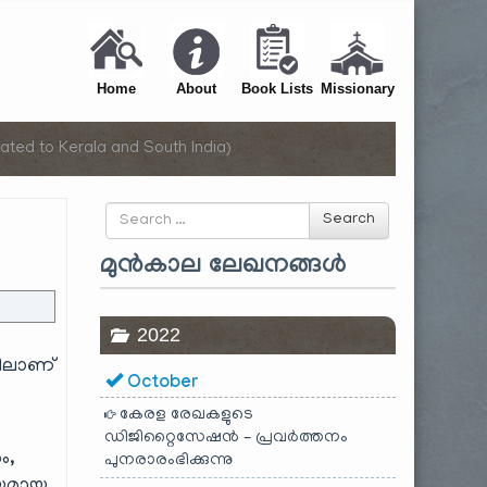
Home
About
Book Lists
Missionary
ated to Kerala and South India)
Search
Search
for
മുൻകാല ലേഖനങ്ങൾ
2022
യിലാണ്
October
.
കേരള രേഖകളുടെ
ഡിജിറ്റൈസേഷൻ – പ്രവർത്തനം
ം,
പുനരാരംഭിക്കുന്നു