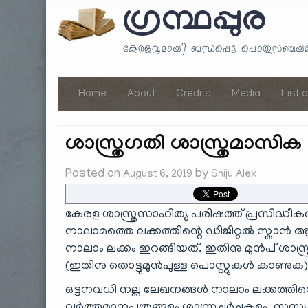
ഗ്രന്ഥപ്പുര
കേരളവുമായി ബന്ധപ്പെട്ട പൊതുസഞ്ച
Home
About
Credits
Media
List 
ശാസ്ത്രഗതി ശാസ്ത്രമാസിക
Posted on
by
August 6, 2019
Shiju Alex
കേരള ശാസ്ത്രസാഹിത്യ പരിഷത്ത് പ്രസിദ്ധീക
നാലാമത്തെ ലക്കത്തിന്റെ ഡിജിറ്റൽ സ്കാൻ ആ
നാലാം ലക്കം ഇറങ്ങിയത്. ഇതിനു മുൻപ് ശാസ്ത്രഗ
(ഇതിനു തൊട്ടുമുൻപുള്ള പൊസ്റ്റുകൾ കാണുക)
ഒട്ടനവധി നല്ല ലേഖനങ്ങൾ നാലാം ലക്കത്ത