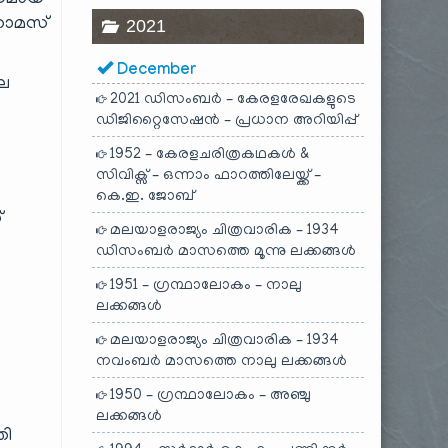
േയമായ
 തോമസ്
2021
December
ലെ
2021 ഡിസംബർ – കേരളരേഖകളുടെ
ഡിജിറ്റൈസേഷൻ – പ്രധാന അറിയിപ്പ്
1952 – കേരളചരിത്രകഥകൾ &
സിവിക്സ് – ഒന്നാം ഫാറത്തിലേയ്ക്ക് –
കെ.ഇ. ജോബ്
്
മലയാളരാജ്യം ചിത്രവാരിക – 1934
ഡിസംബർ മാസത്തെ മൂന്നു ലക്കങ്ങൾ
1951 – ഗ്രന്ഥാലോകം – നാലു
ലക്കങ്ങൾ
മലയാളരാജ്യം ചിത്രവാരിക – 1934
നവംബർ മാസത്തെ നാലു ലക്കങ്ങൾ
1950 – ഗ്രന്ഥാലോകം – അഞ്ചു
ലക്കങ്ങൾ
തി