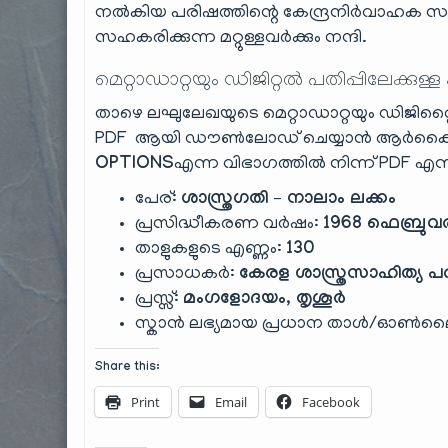
നൽകിയ പരിഷത്തിന്റെ കേന്ദ്രനിര്‍വാഹക സമ
സഹകരിക്കുന്ന മറ്റുള്ളവർക്കും നന്ദി.
മെറ്റാഡാറ്റയും ഡിജിറ്റൽ പതിപ്പിലേക്കുള്ള
താഴെ ലഘുലേഖയുടെ മെറ്റാഡാറ്റയും ഡിജിറ്റൈസ
PDF ആയി ഡൗൺലോഡ് ചെയ്യാൻ ആർക്കൈവ
OPTIONS
എന്ന വിഭാഗത്തിൽ നിന്ന് PDF എന്നത
പേര്:
ശാസ്ത്രഗതി – നാലാം ലക്കം
പ്രസിദ്ധീകരണ വർഷം:
1968 ഫെബ്രുവ
താളുകളുടെ എണ്ണം:
130
പ്രസാധകർ:
കേരള ശാസ്ത്രസാഹിത്യ പര
പ്രസ്സ്:
മംഗളോദയം, തൃശൂർ
സ്കാൻ ലഭ്യമായ പ്രധാന താൾ/ഓൺല
Share this:
Print
Email
Facebook